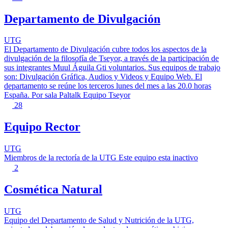
Departamento de Divulgación
UTG
El Departamento de Divulgación cubre todos los aspectos de la
divulgación de la filosofía de Tseyor, a través de la participación de
sus integrantes Muul Águila Gti voluntarios. Sus equipos de trabajo
son: Divulgación Gráfica, Audios y Videos y Equipo Web. El
departamento se reúne los terceros lunes del mes a las 20.0 horas
España. Por sala Paltalk Equipo Tseyor
28
Equipo Rector
UTG
Miembros de la rectoría de la UTG Este equipo esta inactivo
2
Cosmética Natural
UTG
Equipo del Departamento de Salud y Nutrición de la UTG,