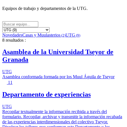
Equipos de trabajo y departamentos de la UTG.
Novedades
Casas y Muulasterios
UTG
(2)
(9)
8 resultados
:
Asamblea de la Universidad Tseyor de
Granada
UTG
Asamblea conformada formada por los Muul Águila de Tseyor
11
Departamento de experiencias
UTG
Recopilar textualmente la información recibida a través del
formulario. Recopilar, archivar y transmitir la información recabada
de las experiencias interdimensionales del colectivo Tseyor.
Divulgar los talleres que conforman este Departamento y los