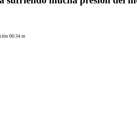
tá sufriendo mucha presión del m
ción 06:34 m