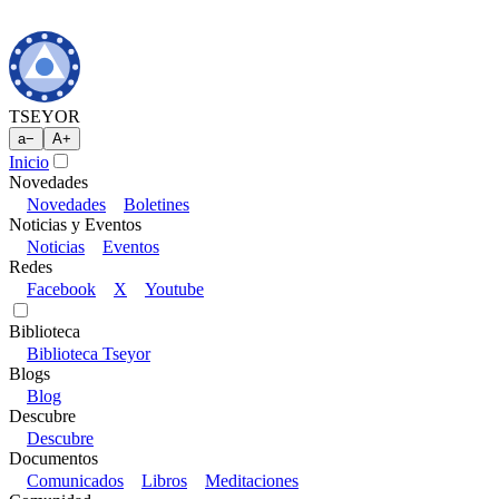
TSEYOR
a
−
A
+
Inicio
Novedades
Novedades
Boletines
Noticias y Eventos
Noticias
Eventos
Redes
Facebook
X
Youtube
Biblioteca
Biblioteca Tseyor
Blogs
Blog
Descubre
Descubre
Documentos
Comunicados
Libros
Meditaciones