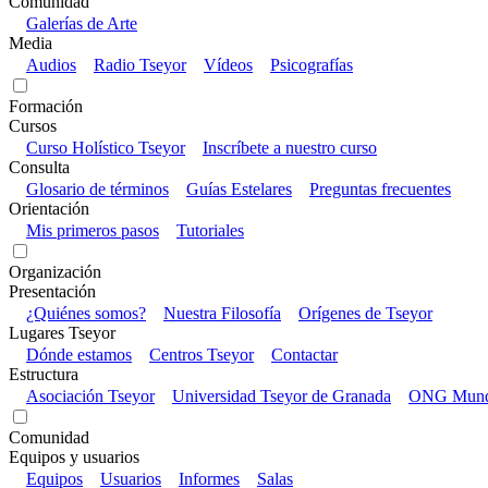
Comunidad
Galerías de Arte
Media
Audios
Radio Tseyor
Vídeos
Psicografías
Formación
Cursos
Curso Holístico Tseyor
Inscríbete a nuestro curso
Consulta
Glosario de términos
Guías Estelares
Preguntas frecuentes
Orientación
Mis primeros pasos
Tutoriales
Organización
Presentación
¿Quiénes somos?
Nuestra Filosofía
Orígenes de Tseyor
Lugares Tseyor
Dónde estamos
Centros Tseyor
Contactar
Estructura
Asociación Tseyor
Universidad Tseyor de Granada
ONG Mundo
Comunidad
Equipos y usuarios
Equipos
Usuarios
Informes
Salas