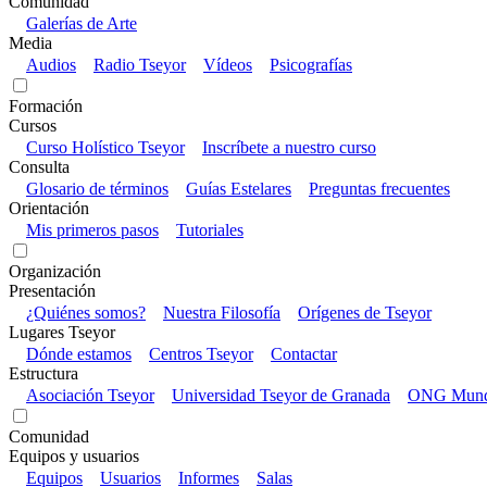
Comunidad
Galerías de Arte
Media
Audios
Radio Tseyor
Vídeos
Psicografías
Formación
Cursos
Curso Holístico Tseyor
Inscríbete a nuestro curso
Consulta
Glosario de términos
Guías Estelares
Preguntas frecuentes
Orientación
Mis primeros pasos
Tutoriales
Organización
Presentación
¿Quiénes somos?
Nuestra Filosofía
Orígenes de Tseyor
Lugares Tseyor
Dónde estamos
Centros Tseyor
Contactar
Estructura
Asociación Tseyor
Universidad Tseyor de Granada
ONG Mundo
Comunidad
Equipos y usuarios
Equipos
Usuarios
Informes
Salas