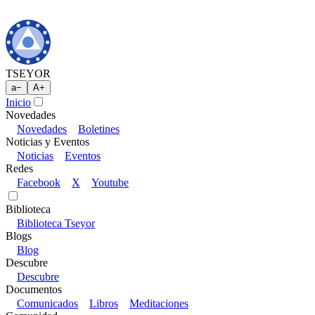
TSEYOR
a
−
A
+
Inicio
Novedades
Novedades
Boletines
Noticias y Eventos
Noticias
Eventos
Redes
Facebook
X
Youtube
Biblioteca
Biblioteca Tseyor
Blogs
Blog
Descubre
Descubre
Documentos
Comunicados
Libros
Meditaciones