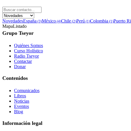
Novedades
España
México
Chile
Perú
Colombia
Puerto R
(3)
(4)
(2)
(1)
(1)
Mapa
Listado
Grupo Tseyor
Quiénes Somos
Curso Holístico
Radio Tseyor
Contactar
Donar
Contenidos
Comunicados
Libros
Noticias
Eventos
Blog
Información legal