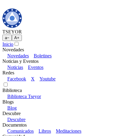
TSEYOR
a
−
A
+
Inicio
Novedades
Novedades
Boletines
Noticias y Eventos
Noticias
Eventos
Redes
Facebook
X
Youtube
Biblioteca
Biblioteca Tseyor
Blogs
Blog
Descubre
Descubre
Documentos
Comunicados
Libros
Meditaciones