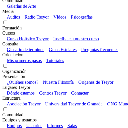
Comunidad
Galerías de Arte
Media
Audios
Radio Tseyor
Vídeos
Psicografías
Formación
Cursos
Curso Holístico Tseyor
Inscríbete a nuestro curso
Consulta
Glosario de términos
Guías Estelares
Preguntas frecuentes
Orientación
Mis primeros pasos
Tutoriales
Organización
Presentación
¿Quiénes somos?
Nuestra Filosofía
Orígenes de Tseyor
Lugares Tseyor
Dónde estamos
Centros Tseyor
Contactar
Estructura
Asociación Tseyor
Universidad Tseyor de Granada
ONG Mundo
Comunidad
Equipos y usuarios
Equipos
Usuarios
Informes
Salas