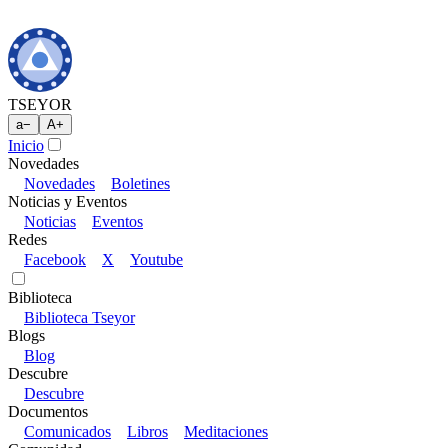
TSEYOR
a
−
A
+
Inicio
Novedades
Novedades
Boletines
Noticias y Eventos
Noticias
Eventos
Redes
Facebook
X
Youtube
Biblioteca
Biblioteca Tseyor
Blogs
Blog
Descubre
Descubre
Documentos
Comunicados
Libros
Meditaciones