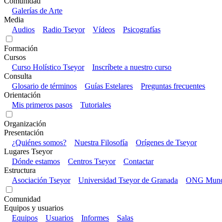
Comunidad
Galerías de Arte
Media
Audios
Radio Tseyor
Vídeos
Psicografías
Formación
Cursos
Curso Holístico Tseyor
Inscríbete a nuestro curso
Consulta
Glosario de términos
Guías Estelares
Preguntas frecuentes
Orientación
Mis primeros pasos
Tutoriales
Organización
Presentación
¿Quiénes somos?
Nuestra Filosofía
Orígenes de Tseyor
Lugares Tseyor
Dónde estamos
Centros Tseyor
Contactar
Estructura
Asociación Tseyor
Universidad Tseyor de Granada
ONG Mundo
Comunidad
Equipos y usuarios
Equipos
Usuarios
Informes
Salas