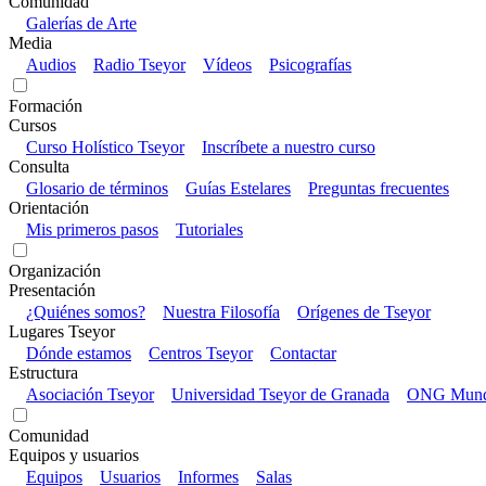
Comunidad
Galerías de Arte
Media
Audios
Radio Tseyor
Vídeos
Psicografías
Formación
Cursos
Curso Holístico Tseyor
Inscríbete a nuestro curso
Consulta
Glosario de términos
Guías Estelares
Preguntas frecuentes
Orientación
Mis primeros pasos
Tutoriales
Organización
Presentación
¿Quiénes somos?
Nuestra Filosofía
Orígenes de Tseyor
Lugares Tseyor
Dónde estamos
Centros Tseyor
Contactar
Estructura
Asociación Tseyor
Universidad Tseyor de Granada
ONG Mundo
Comunidad
Equipos y usuarios
Equipos
Usuarios
Informes
Salas