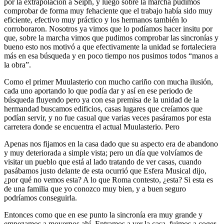
por la extrapolación a Seiph, y luego sobre la marcha pudimos
comprobar de forma muy fehaciente que el trabajo había sido muy
eficiente, efectivo muy práctico y los hermanos también lo
corroboraron. Nosotros ya vimos que lo podíamos hacer insitu por
que, sobre la marcha vimos que pudimos comprobar las sincronías y
bueno esto nos motivó a que efectivamente la unidad se fortaleciera
más en esa búsqueda y en poco tiempo nos pusimos todos “manos a
la obra”.
Como el primer Muulasterio con mucho cariño con mucha ilusión,
cada uno aportando lo que podía dar y así en ese periodo de
búsqueda fluyendo pero ya con esa premisa de la unidad de la
hermandad buscamos edificios, casas lugares que creíamos que
podían servir, y no fue casual que varias veces pasáramos por esta
carretera donde se encuentra el actual Muulasterio. Pero
Apenas nos fijamos en la casa dado que su aspecto era de abandono
y muy deteriorada a simple vista; pero un día que volvíamos de
visitar un pueblo que está al lado tratando de ver casas, cuando
pasábamos justo delante de esta ocurrió que Esfera Musical dijo,
¿por qué no vemos esta? A lo que Roma contesto, ¿esta? Si esta es
de una familia que yo conozco muy bien, y a buen seguro
podríamos conseguirla.
Entonces como que en ese punto la sincronía era muy grande y
empezamos a movernos ahí. Entramos a ver la casa, fuimos a coger