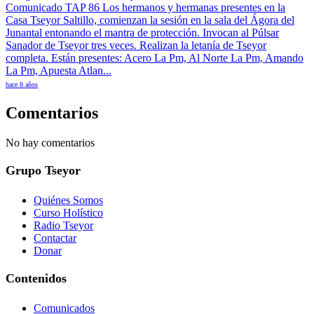
Comunicado TAP 86 Los hermanos y hermanas presentes en la
Casa Tseyor Saltillo, comienzan la sesión en la sala del Ágora del
Junantal entonando el mantra de protección. Invocan al Púlsar
Sanador de Tseyor tres veces. Realizan la letanía de Tseyor
completa. Están presentes: Acero La Pm, Al Norte La Pm, Amando
La Pm, Apuesta Atlan...
hace 8 años
Comentarios
No hay comentarios
Grupo Tseyor
Quiénes Somos
Curso Holístico
Radio Tseyor
Contactar
Donar
Contenidos
Comunicados