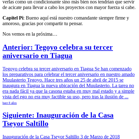
verlas como un condicionante sino más bien nos tendrían que servir
de acicate para llevar a cabo los proyectos con mayor fuerza si cabe.
Capitel Pi
: Bueno aquí está nuestro comandante siempre firme y
amoroso, gracias por compartir tu pensar.
Nos vemos en la próxima…
Anterior: Tegoyo celebra su tercer
aniversario en Tiagua
Tegoyo celebra su tercer aniversario en Tiagua Se han comenzado
los preparativos para celebrar el tercer aniversario en nuestro amado
Muulasterio Tegoyo. Hace tres años un 25 de abril de 2015 se
inaugura en Tiagua la nueva ubicación del Muulasterio. La tarea no
era nada fácil ya que la casona estaba en muy mal estado y a simple
vista del ego no era muy factible su uso, pero tras la ilusión de ...
hace 8 años
Siguiente: Inauguración de la Casa
Tseyor Saltillo
Inauguración de la Casa Tseyor Saltillo 3 de Marzo de 2018