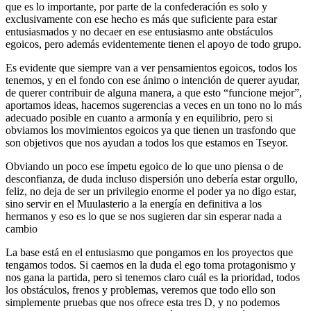
que es lo importante, por parte de la confederación es solo y
exclusivamente con ese hecho es más que suficiente para estar
entusiasmados y no decaer en ese entusiasmo ante obstáculos
egoicos, pero además evidentemente tienen el apoyo de todo grupo.
Es evidente que siempre van a ver pensamientos egoicos, todos los
tenemos, y en el fondo con ese ánimo o intención de querer ayudar,
de querer contribuir de alguna manera, a que esto “funcione mejor”,
aportamos ideas, hacemos sugerencias a veces en un tono no lo más
adecuado posible en cuanto a armonía y en equilibrio, pero si
obviamos los movimientos egoicos ya que tienen un trasfondo que
son objetivos que nos ayudan a todos los que estamos en Tseyor.
Obviando un poco ese ímpetu egoico de lo que uno piensa o de
desconfianza, de duda incluso dispersión uno debería estar orgullo,
feliz, no deja de ser un privilegio enorme el poder ya no digo estar,
sino servir en el Muulasterio a la energía en definitiva a los
hermanos y eso es lo que se nos sugieren dar sin esperar nada a
cambio
La base está en el entusiasmo que pongamos en los proyectos que
tengamos todos. Si caemos en la duda el ego toma protagonismo y
nos gana la partida, pero si tenemos claro cuál es la prioridad, todos
los obstáculos, frenos y problemas, veremos que todo ello son
simplemente pruebas que nos ofrece esta tres D, y no podemos