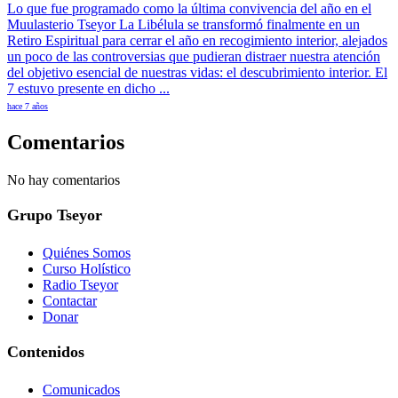
Lo que fue programado como la última convivencia del año en el
Muulasterio Tseyor La Libélula se transformó finalmente en un
Retiro Espiritual para cerrar el año en recogimiento interior, alejados
un poco de las controversias que pudieran distraer nuestra atención
del objetivo esencial de nuestras vidas: el descubrimiento interior. El
7 estuvo presente en dicho ...
hace 7 años
Comentarios
No hay comentarios
Grupo Tseyor
Quiénes Somos
Curso Holístico
Radio Tseyor
Contactar
Donar
Contenidos
Comunicados