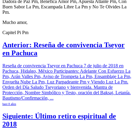
Dadora de Paz Pm, Benéfica Amor Pm, Apuesta Atlante Pm, Con
Buen Sabor La Pm, Escampada Libre La Pm y No Te Olvides La
Pm.
Mucho amor,
Capitel Pi Pm
Anterior: Reseña de convivencia Tseyor
en Pachuca
Reseña de convivencia Tseyor en Pachuca 7 de julio de 2018 en
Pachuca, Hidalgo, México Participantes: Adelante Con Esfuerzo La
Pm, Arán Valles Pm, Aviso de Trompeta La Pm, Ensamblaje La Pm,
Envuelta Nube La Pm, Luz Parpadeante Pm y Viendo Luz La Pm.
Orden del Día Saludo Tseyoriano y bienvenida. Mantra de
Protección, Nombre Simbólico y Testo, oración del Baksaj. Letanía.
Bautismo/Confirmación, ...
hace 8 años
Siguiente: Último retiro espiritual de
2018