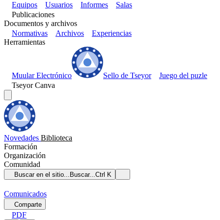
Equipos
Usuarios
Informes
Salas
Publicaciones
Documentos y archivos
Normativas
Archivos
Experiencias
Herramientas
Muular Electrónico
Sello de Tseyor
Juego del puzle
Tseyor Canva
Novedades
Biblioteca
Formación
Organización
Comunidad
Buscar en el sitio...
Buscar...
Ctrl K
Comunicados
Comparte
PDF