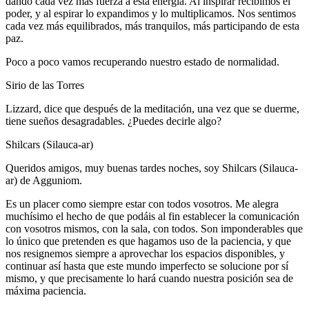
dando cada vez más fuerza a esta energía. Al inspirar recibimos el
poder, y al espirar lo expandimos y lo multiplicamos. Nos sentimos
cada vez más equilibrados, más tranquilos, más participando de esta
paz.
Poco a poco vamos recuperando nuestro estado de normalidad.
Sirio de las Torres
Lizzard, dice que después de la meditación, una vez que se duerme,
tiene sueños desagradables. ¿Puedes decirle algo?
Shilcars (Silauca-ar)
Queridos amigos, muy buenas tardes noches, soy Shilcars (Silauca-
ar) de Agguniom.
Es un placer como siempre estar con todos vosotros. Me alegra
muchísimo el hecho de que podáis al fin establecer la comunicación
con vosotros mismos, con la sala, con todos. Son imponderables que
lo único que pretenden es que hagamos uso de la paciencia, y que
nos resignemos siempre a aprovechar los espacios disponibles, y
continuar así hasta que este mundo imperfecto se solucione por sí
mismo, y que precisamente lo hará cuando nuestra posición sea de
máxima paciencia.