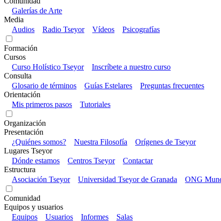
Comunidad
Galerías de Arte
Media
Audios
Radio Tseyor
Vídeos
Psicografías
Formación
Cursos
Curso Holístico Tseyor
Inscríbete a nuestro curso
Consulta
Glosario de términos
Guías Estelares
Preguntas frecuentes
Orientación
Mis primeros pasos
Tutoriales
Organización
Presentación
¿Quiénes somos?
Nuestra Filosofía
Orígenes de Tseyor
Lugares Tseyor
Dónde estamos
Centros Tseyor
Contactar
Estructura
Asociación Tseyor
Universidad Tseyor de Granada
ONG Mundo
Comunidad
Equipos y usuarios
Equipos
Usuarios
Informes
Salas