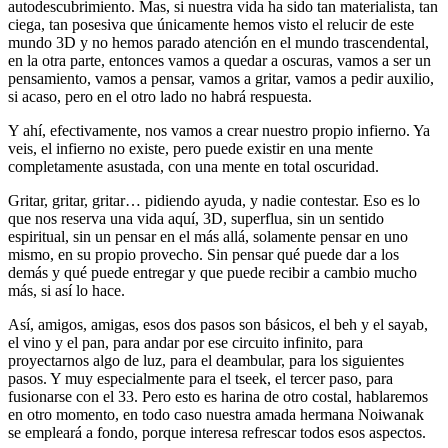
autodescubrimiento. Mas, si nuestra vida ha sido tan materialista, tan
ciega, tan posesiva que únicamente hemos visto el relucir de este
mundo 3D y no hemos parado atención en el mundo trascendental,
en la otra parte, entonces vamos a quedar a oscuras, vamos a ser un
pensamiento, vamos a pensar, vamos a gritar, vamos a pedir auxilio,
si acaso, pero en el otro lado no habrá respuesta.
Y ahí, efectivamente, nos vamos a crear nuestro propio infierno. Ya
veis, el infierno no existe, pero puede existir en una mente
completamente asustada, con una mente en total oscuridad.
Gritar, gritar, gritar… pidiendo ayuda, y nadie contestar. Eso es lo
que nos reserva una vida aquí, 3D, superflua, sin un sentido
espiritual, sin un pensar en el más allá, solamente pensar en uno
mismo, en su propio provecho. Sin pensar qué puede dar a los
demás y qué puede entregar y que puede recibir a cambio mucho
más, si así lo hace.
Así, amigos, amigas, esos dos pasos son básicos, el beh y el sayab,
el vino y el pan, para andar por ese circuito infinito, para
proyectarnos algo de luz, para el deambular, para los siguientes
pasos. Y muy especialmente para el tseek, el tercer paso, para
fusionarse con el 33. Pero esto es harina de otro costal, hablaremos
en otro momento, en todo caso nuestra amada hermana Noiwanak
se empleará a fondo, porque interesa refrescar todos esos aspectos.