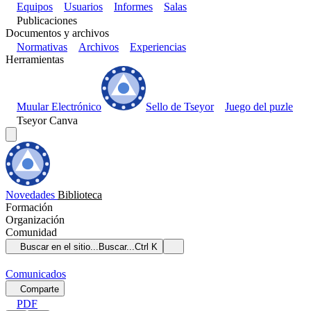
Equipos
Usuarios
Informes
Salas
Publicaciones
Documentos y archivos
Normativas
Archivos
Experiencias
Herramientas
Muular Electrónico
Sello de Tseyor
Juego del puzle
Tseyor Canva
Novedades
Biblioteca
Formación
Organización
Comunidad
Buscar en el sitio...
Buscar...
Ctrl K
Comunicados
Comparte
PDF