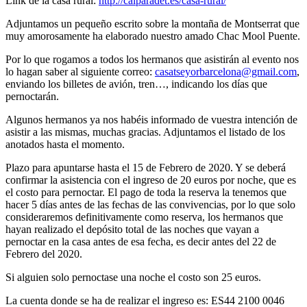
Link de la casa rural:
http://calparadet.es/casa-rural/
Adjuntamos un pequeño escrito sobre la montaña de Montserrat que
muy amorosamente ha elaborado nuestro amado Chac Mool Puente.
Por lo que rogamos a todos los hermanos que asistirán al evento nos
lo hagan saber al siguiente correo:
casatseyorbarcelona@gmail.com
,
enviando los billetes de avión, tren…, indicando los días que
pernoctarán.
Algunos hermanos ya nos habéis informado de vuestra intención de
asistir a las mismas, muchas gracias. Adjuntamos el listado de los
anotados hasta el momento.
Plazo para apuntarse hasta el 15 de Febrero de 2020. Y se deberá
confirmar la asistencia con el ingreso de 20 euros por noche, que es
el costo para pernoctar. El pago de toda la reserva la tenemos que
hacer 5 días antes de las fechas de las convivencias, por lo que solo
consideraremos definitivamente como reserva, los hermanos que
hayan realizado el depósito total de las noches que vayan a
pernoctar en la casa antes de esa fecha, es decir antes del 22 de
Febrero del 2020.
Si alguien solo pernoctase una noche el costo son 25 euros.
La cuenta donde se ha de realizar el ingreso es: ES44 2100 0046