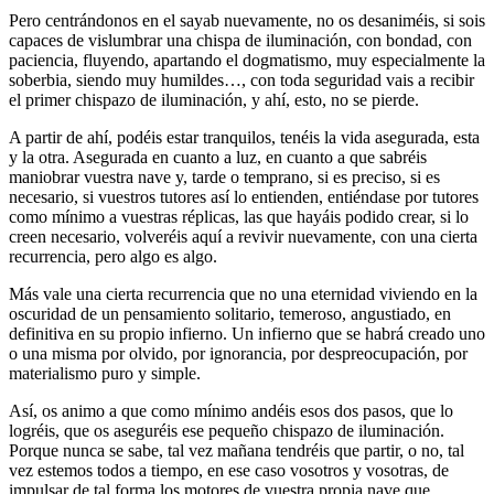
Pero centrándonos en el sayab nuevamente, no os desaniméis, si sois
capaces de vislumbrar una chispa de iluminación, con bondad, con
paciencia, fluyendo, apartando el dogmatismo, muy especialmente la
soberbia, siendo muy humildes…, con toda seguridad vais a recibir
el primer chispazo de iluminación, y ahí, esto, no se pierde.
A partir de ahí, podéis estar tranquilos, tenéis la vida asegurada, esta
y la otra. Asegurada en cuanto a luz, en cuanto a que sabréis
maniobrar vuestra nave y, tarde o temprano, si es preciso, si es
necesario, si vuestros tutores así lo entienden, entiéndase por tutores
como mínimo a vuestras réplicas, las que hayáis podido crear, si lo
creen necesario, volveréis aquí a revivir nuevamente, con una cierta
recurrencia, pero algo es algo.
Más vale una cierta recurrencia que no una eternidad viviendo en la
oscuridad de un pensamiento solitario, temeroso, angustiado, en
definitiva en su propio infierno. Un infierno que se habrá creado uno
o una misma por olvido, por ignorancia, por despreocupación, por
materialismo puro y simple.
Así, os animo a que como mínimo andéis esos dos pasos, que lo
logréis, que os aseguréis ese pequeño chispazo de iluminación.
Porque nunca se sabe, tal vez mañana tendréis que partir, o no, tal
vez estemos todos a tiempo, en ese caso vosotros y vosotras, de
impulsar de tal forma los motores de vuestra propia nave que