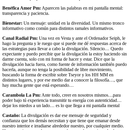
Benéfica Amor Pm:
Aparecen las palabras en mi pantalla mental:
transparencia y paciencia.
Bienestar:
Un mensaje: unidad en la diversidad. Un mismo tronco
informativo como común para distintos ramales informativos.
Canal Radial Pm:
Una vez en Vesta y ante el Ordenador Seiph, le
hago la pregunta y le ruego que si puede me dé respuestas acerca de
las estrategias para llevar a cabo la divulgación. Silencio… Quedo
expectante y puedo percibir que la divulgación la estoy haciendo sin
darme cuenta, solo con mi forma de hacer y estar. Dice que la
divulgación hacia fuera, como fuente de información también puedo
hacerla, aunque no tenga la posibilidad de libre movimiento,
buscando la forma de escribir sobre Tseyor y los HH MM en
distintos lugares, y por ese medio dar a conocer la filosofía…, que
hay mucha gente que está esperando…
Carambola La Pm:
Ante todo, creer en nosotros mismos…para
poder bajo tú experiencia transmitir tu energía con autenticidad…
dejar los miedos a un lado… es lo que llega a mi pantalla mental
Castaño:
La divulgación es dar ese mensaje de seguridad y
confianza que los demás necesitan y que tiene que emanar desde
nuestro interior e irradiarse alrededor nuestro, por cualquier medio.