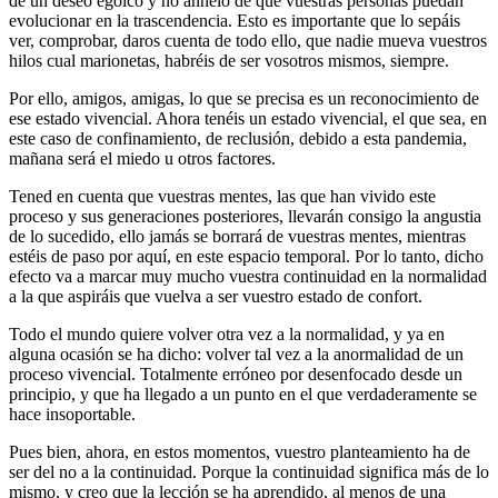
de un deseo egoico y no anhelo de que vuestras personas puedan
evolucionar en la trascendencia. Esto es importante que lo sepáis
ver, comprobar, daros cuenta de todo ello, que nadie mueva vuestros
hilos cual marionetas, habréis de ser vosotros mismos, siempre.
Por ello, amigos, amigas, lo que se precisa es un reconocimiento de
ese estado vivencial. Ahora tenéis un estado vivencial, el que sea, en
este caso de confinamiento, de reclusión, debido a esta pandemia,
mañana será el miedo u otros factores.
Tened en cuenta que vuestras mentes, las que han vivido este
proceso y sus generaciones posteriores, llevarán consigo la angustia
de lo sucedido, ello jamás se borrará de vuestras mentes, mientras
estéis de paso por aquí, en este espacio temporal. Por lo tanto, dicho
efecto va a marcar muy mucho vuestra continuidad en la normalidad
a la que aspiráis que vuelva a ser vuestro estado de confort.
Todo el mundo quiere volver otra vez a la normalidad, y ya en
alguna ocasión se ha dicho: volver tal vez a la anormalidad de un
proceso vivencial. Totalmente erróneo por desenfocado desde un
principio, y que ha llegado a un punto en el que verdaderamente se
hace insoportable.
Pues bien, ahora, en estos momentos, vuestro planteamiento ha de
ser del no a la continuidad. Porque la continuidad significa más de lo
mismo, y creo que la lección se ha aprendido, al menos de una