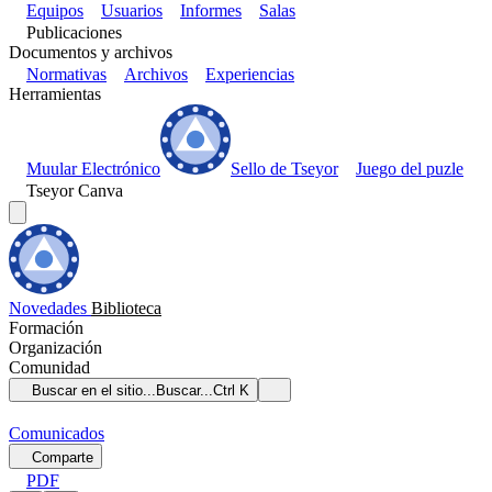
Equipos
Usuarios
Informes
Salas
Publicaciones
Documentos y archivos
Normativas
Archivos
Experiencias
Herramientas
Muular Electrónico
Sello de Tseyor
Juego del puzle
Tseyor Canva
Novedades
Biblioteca
Formación
Organización
Comunidad
Buscar en el sitio...
Buscar...
Ctrl K
Comunicados
Comparte
PDF