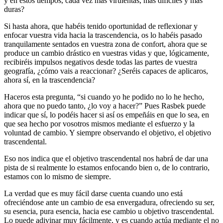
y en estos tiempos, cada vez más virulentas, más difíciles y más
duras?
Si hasta ahora, que habéis tenido oportunidad de reflexionar y
enfocar vuestra vida hacia la trascendencia, os lo habéis pasado
tranquilamente sentados en vuestra zona de confort, ahora que se
produce un cambio drástico en vuestras vidas y que, lógicamente,
recibiréis impulsos negativos desde todas las partes de vuestra
geografía, ¿cómo vais a reaccionar? ¿Seréis capaces de aplicaros,
ahora sí, en la trascendencia?
Haceros esta pregunta, “si cuando yo he podido no lo he hecho,
ahora que no puedo tanto, ¿lo voy a hacer?” Pues Rasbek puede
indicar que sí, lo podéis hacer si así os empeñáis en que lo sea, en
que sea hecho por vosotros mismos mediante el esfuerzo y la
voluntad de cambio. Y siempre observando el objetivo, el objetivo
trascendental.
Eso nos indica que el objetivo trascendental nos habrá de dar una
pista de si realmente lo estamos enfocando bien o, de lo contrario,
estamos con lo mismo de siempre.
La verdad que es muy fácil darse cuenta cuando uno está
ofreciéndose ante un cambio de esa envergadura, ofreciendo su ser,
su esencia, pura esencia, hacia ese cambio u objetivo trascendental.
Lo puede adivinar muy fácilmente, y es cuando actúa mediante el no