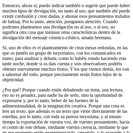
Entonces, ahora sí, puedo indicar también o sugerir que puede haber
muchos tipos de divulgación, no tanto al uso, que también ahí puede
existir confusión y crear dudas, y abonar esos pensamientos trufados
de baksaj. Por lo tanto, atención, pongamos atención. Cuando
podemos plantearnos una divulgación no al uso, o al uso, no
significa otra cosa que insinuar otras características dentro de la
divulgación del mensaje cósmico-crístico, amada hermana.
Sí, uno de ellos es el planteamiento de crear mesas redondas, en las
que os juntéis un grupo de tseyorianos, con los comunicados en
mano, para analizar y debatir, como lo habéis estado haciendo esta
tarde noche, donde si os dais cuenta y sois observadores podréis
obtener nuevamente muchos frutos. Y los que vienen detrás, los van
a saborear del todo, porque precisamente serán frutos hijos de la
objetividad.
¿Por qué? Porque cuando estáis debatiendo un tema, una lectura,
eso no es pesadez, para nadie ha de serlo, sino la oportunidad de
expresarse y, por lo tanto, beber de las fuentes de la
adimensionalidad, de la imaginación creativa. Porque una cosa es
leer un texto, que además es un texto que viene directamente de las
estrellas, por lo tanto, con toda su pureza tseyoriana, y al mismo
tiempo la exportación de vuestra voz, de vuestro pensamiento, hacia
el centro de este debate, mediante vuestra creencia, mediante lo que
en ese momento estáis experimentando, creyendo, y lo exponéis a la