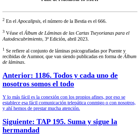
2
En el
Apocalipsis
, el número de la Bestia es el 666.
3
Véase el
Álbum de Láminas de las Cartas Tseyorianas para el
Autodescubrimiento
, 3ª Edición, abril 2023.
1
Se refiere al conjunto de láminas psicografiadas por Puente y
recibidas de Aumnor, que van siendo publicadas en forma de
Álbum
de láminas
.
Anterior: 1186. Todos y cada uno de
nosotros somos el todo
Y lo más fácil es la conexión con los propios afines, por eso se
establece esa fácil comunicación telepática conmigo o con nosotros,
y ahí hemos de prestar mucha atención.
Siguiente: TAP 195. Suma y sigue la
hermandad