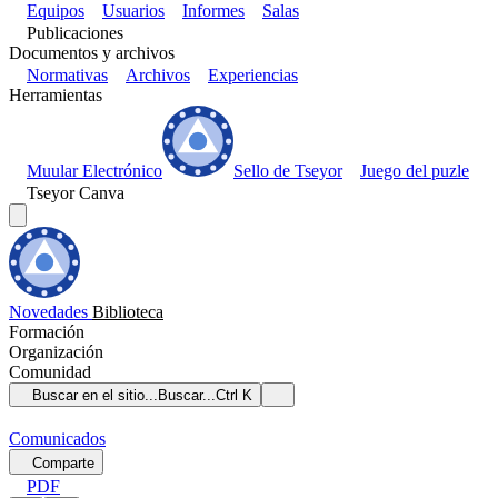
Equipos
Usuarios
Informes
Salas
Publicaciones
Documentos y archivos
Normativas
Archivos
Experiencias
Herramientas
Muular Electrónico
Sello de Tseyor
Juego del puzle
Tseyor Canva
Novedades
Biblioteca
Formación
Organización
Comunidad
Buscar en el sitio...
Buscar...
Ctrl K
Comunicados
Comparte
PDF