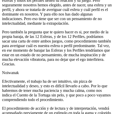
esferas y todos los perfiles tienen su relación y su juego. Pero
seguramente nosotros hemos elegido, antes de nacer, una esfera y un
perfil, y ahora se trataría de averiguar cuál esfera y cuál perfil es el
dominante en nosotros. Y para ello nos has dado algunas
indicaciones. Pero eso tiene que ser con un pensamiento de no
intelectualidad, mediante la extrapolación.
Pero también la pregunta que te quiero hacer es si, por medio de la
propia baraja, de las 12 Esferas, y de los 12 Perfiles, podríamos
sacar una carta de entre ambos juegos, como procedimiento también
para averiguar cuál es nuestra esfera o perfil predominante. Tal vez,
en ese momento de barajar las Esferas y los Perfiles tendríamos que
estar en un estado de no pensamiento, de mucha inspiración y de
mucha elevación vibratoria, para no dejar que el ego interfiriera.
Gracias.
Noiwanak
Efectivamente, el trabajo ha de ser intuitivo, sin pizca de
intelectualidad y deseo, y esto es difícil llevarlo a cabo. Por lo que
habremos de tener mucha paciencia y mucha calma, como nos
indica el Cuento de la Tortuga sin pelo, y que poco a poco vayamos
comprendiendo todo el procedimiento.
El procedimiento de acción y de lectura y de interpretación, vendrá
acompañado previamente de un estímulo en toda la gama y colorido