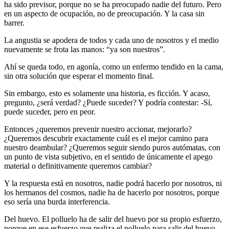
ha sido previsor, porque no se ha preocupado nadie del futuro. Pero
en un aspecto de ocupación, no de preocupación. Y la casa sin
barrer.
La angustia se apodera de todos y cada uno de nosotros y el medio
nuevamente se frota las manos: “ya son nuestros”.
Ahí se queda todo, en agonía, como un enfermo tendido en la cama,
sin otra solución que esperar el momento final.
Sin embargo, esto es solamente una historia, es ficción. Y acaso,
pregunto, ¿será verdad? ¿Puede suceder? Y podría contestar: -Sí,
puede suceder, pero en peor.
Entonces ¿queremos prevenir nuestro accionar, mejorarlo?
¿Queremos descubrir exactamente cuál es el mejor camino para
nuestro deambular? ¿Queremos seguir siendo puros autómatas, con
un punto de vista subjetivo, en el sentido de únicamente el apego
material o definitivamente queremos cambiar?
Y la respuesta está en nosotros, nadie podrá hacerlo por nosotros, ni
los hermanos del cosmos, nadie ha de hacerlo por nosotros, porque
eso sería una burda interferencia.
Del huevo. El polluelo ha de salir del huevo por su propio esfuerzo,
porque en ese esfuerzo que realiza el polluelo para salir del huevo,