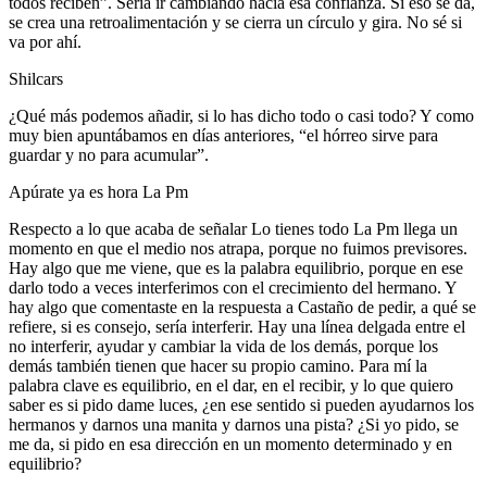
todos reciben”. Sería ir cambiando hacia esa confianza. Si eso se da,
se crea una retroalimentación y se cierra un círculo y gira. No sé si
va por ahí.
Shilcars
¿Qué más podemos añadir, si lo has dicho todo o casi todo? Y como
muy bien apuntábamos en días anteriores, “el hórreo sirve para
guardar y no para acumular”.
Apúrate ya es hora La Pm
Respecto a lo que acaba de señalar Lo tienes todo La Pm llega un
momento en que el medio nos atrapa, porque no fuimos previsores.
Hay algo que me viene, que es la palabra equilibrio, porque en ese
darlo todo a veces interferimos con el crecimiento del hermano. Y
hay algo que comentaste en la respuesta a Castaño de pedir, a qué se
refiere, si es consejo, sería interferir. Hay una línea delgada entre el
no interferir, ayudar y cambiar la vida de los demás, porque los
demás también tienen que hacer su propio camino. Para mí la
palabra clave es equilibrio, en el dar, en el recibir, y lo que quiero
saber es si pido dame luces, ¿en ese sentido si pueden ayudarnos los
hermanos y darnos una manita y darnos una pista? ¿Si yo pido, se
me da, si pido en esa dirección en un momento determinado y en
equilibrio?