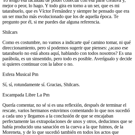
Yo tengo esa facilidad de poder conectar con esa parte creativa y,
mejor o peor, lo hago. Y todo gira en torno a un ser, que es mi
tatarabuelo, que es Víctor Fernández y siempre he pensado que era
un ser mucho más evolucionado que los de aquella época. Te
pregunto por él, si me puedes dar alguna referencia.
Shilcars
Como es costumbre, no vamos a indicarte qué camino tomar, ni qué
direccionamiento, pero sí podemos sugerir que pienses: ¿acaso ese
tatarabuelo no está ahora aquí, hablando con todos nosotros? Es una
parábola, es un sinsentido, pero todo es posible. Averígualo y decide
si quieres continuar con la labor o no.
Esfera Musical Pm
Sí, sí, rotundamente sí. Gracias, Shilcars.
Escampada Libre La Pm
Quería comentar, no sé si es una reflexión, después de terminar el
rescate, varios hermanos estuvimos comentando lo que nos sucedió
a cada uno y llegamos a la conclusión de que se encajaban
perfectamente las extrapolaciones de unos y otros, deducimos que se
había producido una sanación en la cueva a la que fuimos, de la
Moreneta, y de lo que sucedió también en todos los actos que