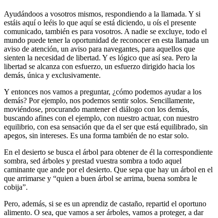
Ayudándoos a vosotros mismos, respondiendo a la llamada. Y si
estáis aquí o leéis lo que aquí se está diciendo, u oís el presente
comunicado, también es para vosotros. A nadie se excluye, todo el
mundo puede tener la oportunidad de reconocer en esta llamada un
aviso de atención, un aviso para navegantes, para aquellos que
sienten la necesidad de libertad. Y es lógico que así sea. Pero la
libertad se alcanza con esfuerzo, un esfuerzo dirigido hacia los
demás, única y exclusivamente.
Y entonces nos vamos a preguntar, ¿cómo podemos ayudar a los
demás? Por ejemplo, nos podemos sentir solos. Sencillamente,
moviéndose, procurando mantener el diálogo con los demás,
buscando afines con el ejemplo, con nuestro actuar, con nuestro
equilibrio, con esa sensación que da el ser que está equilibrado, sin
apegos, sin intereses. Es una forma también de no estar solo.
En el desierto se busca el árbol para obtener de él la correspondiente
sombra, sed árboles y prestad vuestra sombra a todo aquel
caminante que ande por el desierto. Que sepa que hay un árbol en el
que arrimarse y “quien a buen árbol se arrima, buena sombra le
cobija”.
Pero, además, si se es un aprendiz de castaño, repartid el oportuno
alimento. O sea, que vamos a ser árboles, vamos a proteger, a dar