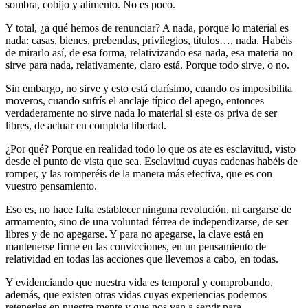
sombra, cobijo y alimento. No es poco.
Y total, ¿a qué hemos de renunciar? A nada, porque lo material es
nada: casas, bienes, prebendas, privilegios, títulos…, nada. Habéis
de mirarlo así, de esa forma, relativizando esa nada, esa materia no
sirve para nada, relativamente, claro está. Porque todo sirve, o no.
Sin embargo, no sirve y esto está clarísimo, cuando os imposibilita
moveros, cuando sufrís el anclaje típico del apego, entonces
verdaderamente no sirve nada lo material si este os priva de ser
libres, de actuar en completa libertad.
¿Por qué? Porque en realidad todo lo que os ate es esclavitud, visto
desde el punto de vista que sea. Esclavitud cuyas cadenas habéis de
romper, y las romperéis de la manera más efectiva, que es con
vuestro pensamiento.
Eso es, no hace falta establecer ninguna revolución, ni cargarse de
armamento, sino de una voluntad férrea de independizarse, de ser
libres y de no apegarse. Y para no apegarse, la clave está en
mantenerse firme en las convicciones, en un pensamiento de
relatividad en todas las acciones que llevemos a cabo, en todas.
Y evidenciando que nuestra vida es temporal y comprobando,
además, que existen otras vidas cuyas experiencias podemos
retenerlas en nuestra mente y que nos van a servir para