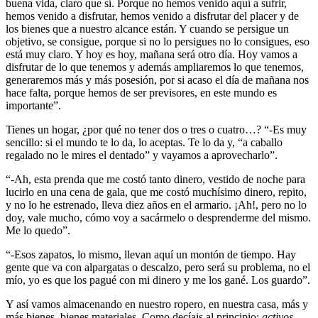
buena vida, claro que sí. Porque no hemos venido aquí a sufrir,
hemos venido a disfrutar, hemos venido a disfrutar del placer y de
los bienes que a nuestro alcance están. Y cuando se persigue un
objetivo, se consigue, porque si no lo persigues no lo consigues, eso
está muy claro. Y hoy es hoy, mañana será otro día. Hoy vamos a
disfrutar de lo que tenemos y además ampliaremos lo que tenemos,
generaremos más y más posesión, por si acaso el día de mañana nos
hace falta, porque hemos de ser previsores, en este mundo es
importante”.
Tienes un hogar, ¿por qué no tener dos o tres o cuatro…? “-Es muy
sencillo: si el mundo te lo da, lo aceptas. Te lo da y, “a caballo
regalado no le mires el dentado” y vayamos a aprovecharlo”.
“-Ah, esta prenda que me costó tanto dinero, vestido de noche para
lucirlo en una cena de gala, que me costó muchísimo dinero, repito,
y no lo he estrenado, lleva diez años en el armario. ¡Ah!, pero no lo
doy, vale mucho, cómo voy a sacármelo o desprenderme del mismo.
Me lo quedo”.
“-Esos zapatos, lo mismo, llevan aquí un montón de tiempo. Hay
gente que va con alpargatas o descalzo, pero será su problema, no el
mío, yo es que los pagué con mi dinero y me los gané. Los guardo”.
Y así vamos almacenando en nuestro ropero, en nuestra casa, más y
más bienes, bienes materiales. Como decíais al principio:
activos