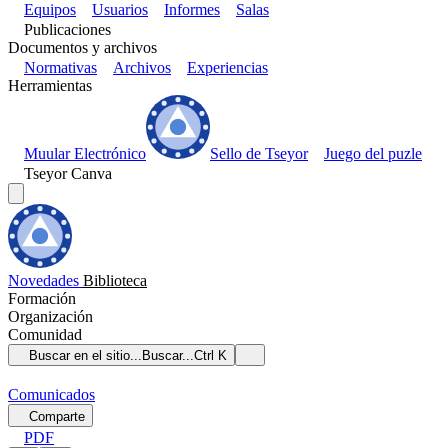
Equipos
Usuarios
Informes
Salas
Publicaciones
Documentos y archivos
Normativas
Archivos
Experiencias
Herramientas
Muular Electrónico
Sello de Tseyor
Juego del puzle
Tseyor Canva
Novedades
Biblioteca
Formación
Organización
Comunidad
Buscar en el sitio...
Buscar...
Ctrl K
Comunicados
Comparte
PDF