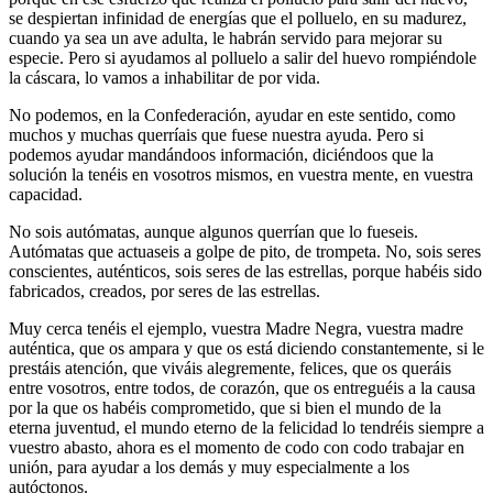
se despiertan infinidad de energías que el polluelo, en su madurez,
cuando ya sea un ave adulta, le habrán servido para mejorar su
especie. Pero si ayudamos al polluelo a salir del huevo rompiéndole
la cáscara, lo vamos a inhabilitar de por vida.
No podemos, en la Confederación, ayudar en este sentido, como
muchos y muchas querríais que fuese nuestra ayuda. Pero si
podemos ayudar mandándoos información, diciéndoos que la
solución la tenéis en vosotros mismos, en vuestra mente, en vuestra
capacidad.
No sois autómatas, aunque algunos querrían que lo fueseis.
Autómatas que actuaseis a golpe de pito, de trompeta. No, sois seres
conscientes, auténticos, sois seres de las estrellas, porque habéis sido
fabricados, creados, por seres de las estrellas.
Muy cerca tenéis el ejemplo, vuestra Madre Negra, vuestra madre
auténtica, que os ampara y que os está diciendo constantemente, si le
prestáis atención, que viváis alegremente, felices, que os queráis
entre vosotros, entre todos, de corazón, que os entreguéis a la causa
por la que os habéis comprometido, que si bien el mundo de la
eterna juventud, el mundo eterno de la felicidad lo tendréis siempre a
vuestro abasto, ahora es el momento de codo con codo trabajar en
unión, para ayudar a los demás y muy especialmente a los
autóctonos.