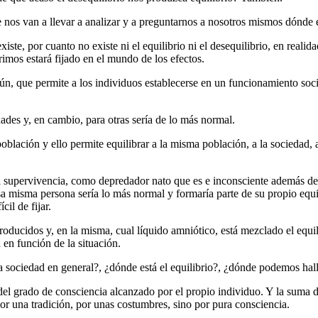
 nos van a llevar a analizar y a preguntarnos a nosotros mismos dónde e
te, por cuanto no existe ni el equilibrio ni el desequilibrio, en realida
erimos estará fijado en el mundo de los efectos.
n, que permite a los individuos establecerse en un funcionamiento soci
ades y, en cambio, para otras sería de lo más normal.
blación y ello permite equilibrar a la misma población, a la sociedad, al
 supervivencia, como depredador nato que es e inconsciente además de su
sa misma persona sería lo más normal y formaría parte de su propio equi
il de fijar.
roducidos y, en la misma, cual líquido amniótico, está mezclado el equil
á en función de la situación.
la sociedad en general?, ¿dónde está el equilibrio?, ¿dónde podemos halla
del grado de consciencia alcanzado por el propio individuo. Y la suma d
por una tradición, por unas costumbres, sino por pura consciencia.