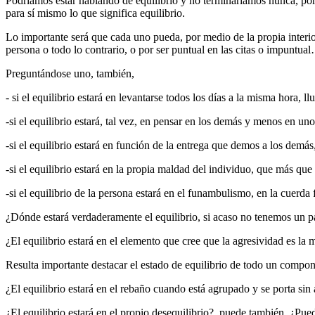
Podríamos estar hablando de equilibrio y no terminaríamos nunca, por
para sí mismo lo que significa equilibrio.
Lo importante será que cada uno pueda, por medio de la propia interior
persona o todo lo contrario, o por ser puntual en las citas o impuntua
Preguntándose uno, también,
- si el equilibrio estará en levantarse todos los días a la misma hora, l
-si el equilibrio estará, tal vez, en pensar en los demás y menos en u
-si el equilibrio estará en función de la entrega que demos a los demás
-si el equilibrio estará en la propia maldad del individuo, que más qu
-si el equilibrio de la persona estará en el funambulismo, en la cuerda 
¿Dónde estará verdaderamente el equilibrio, si acaso no tenemos un pa
¿El equilibrio estará en el elemento que cree que la agresividad es la
Resulta importante destacar el estado de equilibrio de todo un compone
¿El equilibrio estará en el rebaño cuando está agrupado y se porta sin
¿El equilibrio estará en el propio desequilibrio?, puede también. ¿Pu