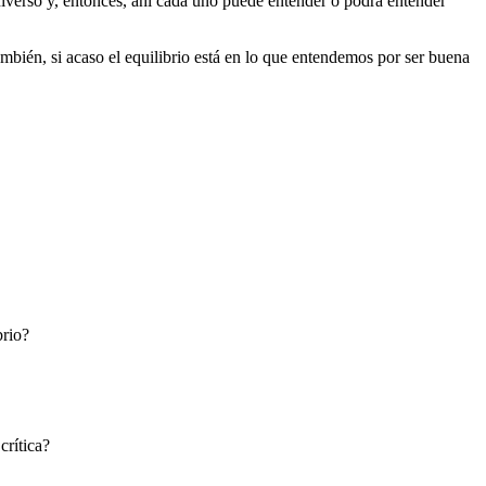
iverso y, entonces, ahí cada uno puede entender o podrá entender
ambién, si acaso el equilibrio está en lo que entendemos por ser buena
brio?
crítica?