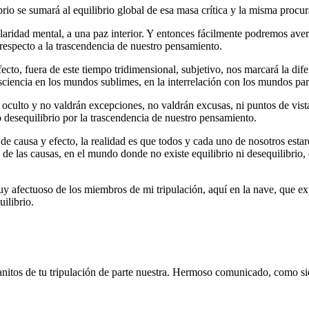
rio se sumará al equilibrio global de esa masa crítica y la misma procur
laridad mental, a una paz interior. Y entonces fácilmente podremos aver
 respecto a la trascendencia de nuestro pensamiento.
cto, fuera de este tiempo tridimensional, subjetivo, nos marcará la difer
ciencia en los mundos sublimes, en la interrelación con los mundos par
oculto y no valdrán excepciones, no valdrán excusas, ni puntos de vista
o desequilibrio por la trascendencia de nuestro pensamiento.
 de causa y efecto, la realidad es que todos y cada uno de nosotros est
 las causas, en el mundo donde no existe equilibrio ni desequilibrio, 
fectuoso de los miembros de mi tripulación, aquí en la nave, que expe
ilibrio.
nitos de tu tripulación de parte nuestra. Hermoso comunicado, como s