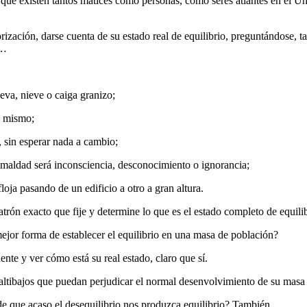
que existen tantos matices como personas, como seres atlantes en el Un
ización, darse cuenta de su estado real de equilibrio, preguntándose, t
l…
lueva, nieve o caiga granizo;
no mismo;
, sin esperar nada a cambio;
e maldad será inconsciencia, desconocimiento o ignorancia;
floja pasando de un edificio a otro a gran altura.
trón exacto que fije y determine lo que es el estado completo de equili
 mejor forma de establecer el equilibrio en una masa de población?
nte y ver cómo está su real estado, claro que sí.
 altibajos que puedan perjudicar el normal desenvolvimiento de su masa 
ede que acaso el desequilibrio nos produzca equilibrio? También.