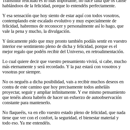
Transmitir felicidad es lo más importante, no hace falta que os canse
hablándoos de la felicidad, porque lo entendéis perfectamente.
Y esa sensación que hoy siento de estar aquí con todos vosotros,
contemplando este escalado evolutivo y muy especialmente de
felicidad, habremos de reconocer y personalmente así lo hago, que
vale la pena y mucho, la divulgación.
Y únicamente pido que muy pronto también podáis sentir en vuestro
interior ese sentimiento pleno de dicha y felicidad, porque es el
mejor regalo que podéis recibir del Universo, en retroalimentación.
Lo cual quiere decir que vuestro pensamiento vivirá, si cabe, mucho
más eternamente y será recordado. Y la paz estará con vosotros y
vosotras por siempre.
No os neguéis a dicha posibilidad, vais a recibir muchos deseos en
contra de este camino que hoy precisamente todos anheláis
proyectar, seguir y ampliar infinitamente. Y ese mismo pensamiento
que tenéis ahora habréis de hacer un esfuerzo de autoobservación
constante para mantenerlo.
No flaqueéis, va en ello vuestro estado pleno de felicidad, que nada
tiene que ver con el confort, la seguridad, el bienestar material y
todo eso. Ya me entendéis.