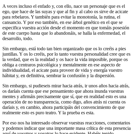
A veces incluso el enfado y, con ello, nace un personaje que es el
ego, que hace de las suyas y que al fin y al cabo os sirve de acicate
para rebelaros. Y también para evitar la monotonía, la rutina, el
cansancio. Y por eso también, en ese árbol genético en el que se
especifica vuestra acción desde el momento en que tomáis posesión
de este cuerpo hasta que lo abandonáis, se halla la enfermedad, el
desarrollo, todo.
Sin embargo, está todo tan bien organizado que os lo creéis a pies
juntillas. Y os lo creéis, por lo tanto vuestra personalidad cree que es
la verdad, que es la realidad y os hace la vida imposible, porque os
obliga a centraros psicológica y mentalmente en ese aspecto de
individualidad, el acicate para proveer de vida y energía vuestro
hábitat y, en definitiva, sembrar la confusión y la dispersión.
Sin embargo, si pudieseis mirar hacia atrás, ir unos años hacia atrás,
os daríais cuenta que ese pensamiento que ahora inunda vuestras
mentes y afirmáis precisamente que sí, que en realidad esto es una
operación de no transparencia, como digo, años atrás ni cuenta os
daríais y, en cambio, ahora participáis del convencimiento de que
realmente esto es puro teatro. Y la prueba es esta.
Por eso nos ha interesado observar vuestras reacciones, comentarios
y podemos indicar que una importante masa crítica de esta presencia
aquí de vosotros y vosotras lo hace evidente. Habéis tenido