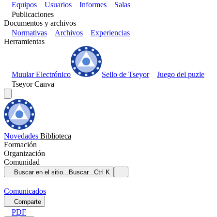
Equipos
Usuarios
Informes
Salas
Publicaciones
Documentos y archivos
Normativas
Archivos
Experiencias
Herramientas
Muular Electrónico
Sello de Tseyor
Juego del puzle
Tseyor Canva
Novedades
Biblioteca
Formación
Organización
Comunidad
Buscar en el sitio...
Buscar...
Ctrl K
Comunicados
Comparte
PDF