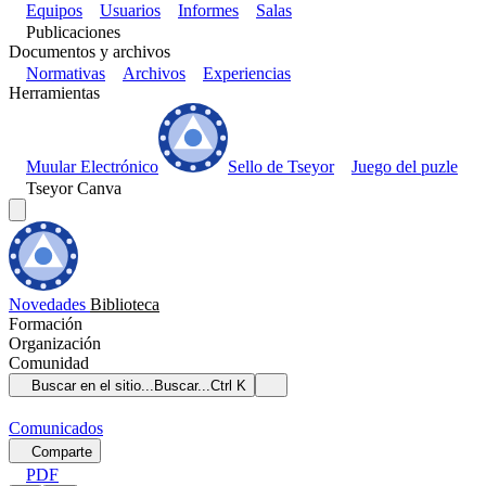
Equipos
Usuarios
Informes
Salas
Publicaciones
Documentos y archivos
Normativas
Archivos
Experiencias
Herramientas
Muular Electrónico
Sello de Tseyor
Juego del puzle
Tseyor Canva
Novedades
Biblioteca
Formación
Organización
Comunidad
Buscar en el sitio...
Buscar...
Ctrl K
Comunicados
Comparte
PDF