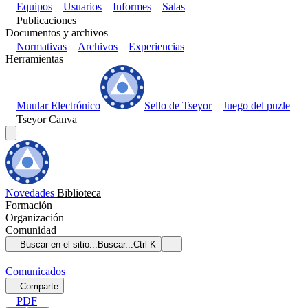
Equipos
Usuarios
Informes
Salas
Publicaciones
Documentos y archivos
Normativas
Archivos
Experiencias
Herramientas
Muular Electrónico
Sello de Tseyor
Juego del puzle
Tseyor Canva
Novedades
Biblioteca
Formación
Organización
Comunidad
Buscar en el sitio...
Buscar...
Ctrl K
Comunicados
Comparte
PDF