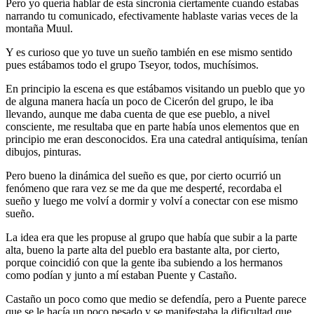
Pero yo quería hablar de esta sincronía ciertamente cuando estabas
narrando tu comunicado, efectivamente hablaste varias veces de la
montaña Muul.
Y es curioso que yo tuve un sueño también en ese mismo sentido
pues estábamos todo el grupo Tseyor, todos, muchísimos.
En principio la escena es que estábamos visitando un pueblo que yo
de alguna manera hacía un poco de Cicerón del grupo, le iba
llevando, aunque me daba cuenta de que ese pueblo, a nivel
consciente, me resultaba que en parte había unos elementos que en
principio me eran desconocidos. Era una catedral antiquísima, tenían
dibujos, pinturas.
Pero bueno la dinámica del sueño es que, por cierto ocurrió un
fenómeno que rara vez se me da que me desperté, recordaba el
sueño y luego me volví a dormir y volví a conectar con ese mismo
sueño.
La idea era que les propuse al grupo que había que subir a la parte
alta, bueno la parte alta del pueblo era bastante alta, por cierto,
porque coincidió con que la gente iba subiendo a los hermanos
como podían y junto a mí estaban Puente y Castaño.
Castaño un poco como que medio se defendía, pero a Puente parece
que se le hacía un poco pesado y se manifestaba la dificultad que