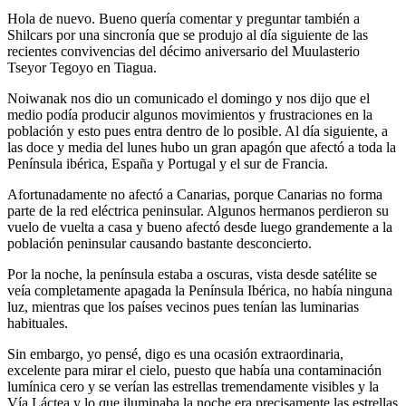
Hola de nuevo. Bueno quería comentar y preguntar también a
Shilcars por una sincronía que se produjo al día siguiente de las
recientes convivencias del décimo aniversario del Muulasterio
Tseyor Tegoyo en Tiagua.
Noiwanak nos dio un comunicado el domingo y nos dijo que el
medio podía producir algunos movimientos y frustraciones en la
población y esto pues entra dentro de lo posible. Al día siguiente, a
las doce y media del lunes hubo un gran apagón que afectó a toda la
Península ibérica, España y Portugal y el sur de Francia.
Afortunadamente no afectó a Canarias, porque Canarias no forma
parte de la red eléctrica peninsular. Algunos hermanos perdieron su
vuelo de vuelta a casa y bueno afectó desde luego grandemente a la
población peninsular causando bastante desconcierto.
Por la noche, la península estaba a oscuras, vista desde satélite se
veía completamente apagada la Península Ibérica, no había ninguna
luz, mientras que los países vecinos pues tenían las luminarias
habituales.
Sin embargo, yo pensé, digo es una ocasión extraordinaria,
excelente para mirar el cielo, puesto que había una contaminación
lumínica cero y se verían las estrellas tremendamente visibles y la
Vía Láctea y lo que iluminaba la noche era precisamente las estrellas