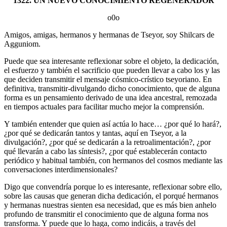
1322. UN NUEVO CONOCIMIENTO REGENERADOR
o0o
Amigos, amigas, hermanos y hermanas de Tseyor, soy Shilcars de
Agguniom.
Puede que sea interesante reflexionar sobre el objeto, la dedicación,
el esfuerzo y también el sacrificio que pueden llevar a cabo los y las
que deciden transmitir el mensaje cósmico-crístico tseyoriano. En
definitiva, transmitir-divulgando dicho conocimiento, que de alguna
forma es un pensamiento derivado de una idea ancestral, remozada
en tiempos actuales para facilitar mucho mejor la comprensión.
Y también entender que quien así actúa lo hace… ¿por qué lo hará?,
¿por qué se dedicarán tantos y tantas, aquí en Tseyor, a la
divulgación?, ¿por qué se dedicarán a la retroalimentación?, ¿por
qué llevarán a cabo las síntesis?, ¿por qué establecerán contacto
periódico y habitual también, con hermanos del cosmos mediante las
conversaciones interdimensionales?
Digo que convendría porque lo es interesante, reflexionar sobre ello,
sobre las causas que generan dicha dedicación, el porqué hermanos
y hermanas nuestras sienten esa necesidad, que es más bien anhelo
profundo de transmitir el conocimiento que de alguna forma nos
transforma. Y puede que lo haga, como indicáis, a través del