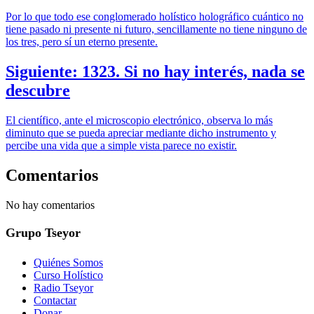
Por lo que todo ese conglomerado holístico holográfico cuántico no
tiene pasado ni presente ni futuro, sencillamente no tiene ninguno de
los tres, pero sí un eterno presente.
Siguiente: 1323. Si no hay interés, nada se
descubre
El científico, ante el microscopio electrónico, observa lo más
diminuto que se pueda apreciar mediante dicho instrumento y
percibe una vida que a simple vista parece no existir.
Comentarios
No hay comentarios
Grupo Tseyor
Quiénes Somos
Curso Holístico
Radio Tseyor
Contactar
Donar