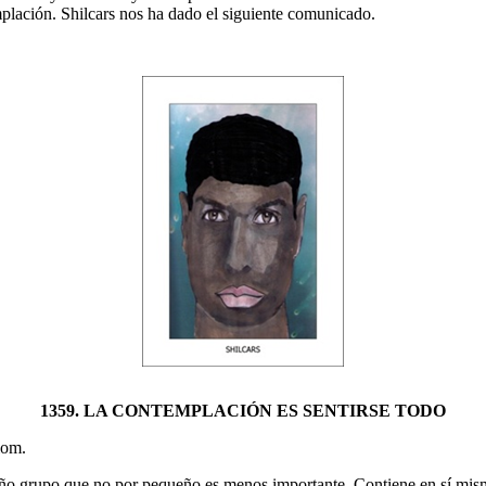
emplación. Shilcars nos ha dado el siguiente comunicado.
1359. LA CONTEMPLACIÓN ES SENTIRSE TODO
iom.
 grupo que no por pequeño es menos importante. Contiene en sí mismo l