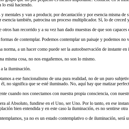
a lo está haciendo.
 y mentales y van a producir, por decantación y por esencia misma de 
r esencia también, patrocina un proceso multiplicador. Sí, lo de creced y
e otros han recorrido y a su vez han dado muestras de que son capaces 
formas de contemplar. Podemos contemplar un paisaje y podemos no ver
a norma, a un hacer como puede ser la autoobservación de instante en i
una misma cosa, no nos engañemos, no son lo mismo.
 a la iluminación.
 dotamos a ese funcionalismo de una pura realidad, no de un puro subje
 él, no significa que se esté iluminado. No, aquí hay que matizar perfec
ente cuando nos conectamos con nuestra propia consciencia, con nuestra
ra al Absoluto, fundirse en el Uno, ser Uno. Por lo tanto, en ese instan
ación bien entendida y en este caso la iluminación, es no sentirse otra
templamos, ya no es un estado contemplativo o de iluminación, será un