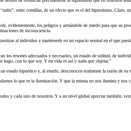
que hemos de renunciar precisamente al hipnotismo que en nosotros anid
sufre”, entre comillas, de un efecto que es el del hipnotismo. Claro, u
dole, evidentemente, los peligros y armándole de miedo para que su proc
ituaciones de inconsciencia.
 hipnotizar al individuo y mantenerle en un espacio neutral en el que pu
van los resortes adecuados y necesarios, un estado de solitud, de indiv
ue hago, con lo que soy. Y mi vida es así y nada que objetar.”
un estado hipnótico y, al estarlo, desconocen realmente la razón de su e
damos lo que es la iluminación. Y que la misma no nos ilumina y nos c
todos y cada uno de nosotros. Y a un nivel global apreciar también, ve