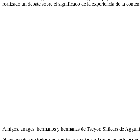
realizado un debate sobre el significado de la experiencia de la cont
Amigos, amigas, hermanos y hermanas de Tseyor, Shilcars de Aggun
Nuevamente con todos mis amigos y amigas de Tseyor, en este pequeño