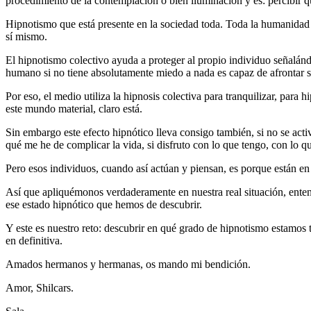
procedimiento de la contemplación o bien iluminación y es: percibir 
Hipnotismo que está presente en la sociedad toda. Toda la humanidad “
sí mismo.
El hipnotismo colectivo ayuda a proteger al propio individuo señalán
humano si no tiene absolutamente miedo a nada es capaz de afrontar s
Por eso, el medio utiliza la hipnosis colectiva para tranquilizar, para
este mundo material, claro está.
Sin embargo este efecto hipnótico lleva consigo también, si no se acti
qué me he de complicar la vida, si disfruto con lo que tengo, con lo q
Pero esos individuos, cuando así actúan y piensan, es porque están en 
Así que apliquémonos verdaderamente en nuestra real situación, enten
ese estado hipnótico que hemos de descubrir.
Y este es nuestro reto: descubrir en qué grado de hipnotismo estamos 
en definitiva.
Amados hermanos y hermanas, os mando mi bendición.
Amor, Shilcars.