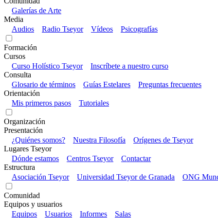
Comunidad
Galerías de Arte
Media
Audios
Radio Tseyor
Vídeos
Psicografías
Formación
Cursos
Curso Holístico Tseyor
Inscríbete a nuestro curso
Consulta
Glosario de términos
Guías Estelares
Preguntas frecuentes
Orientación
Mis primeros pasos
Tutoriales
Organización
Presentación
¿Quiénes somos?
Nuestra Filosofía
Orígenes de Tseyor
Lugares Tseyor
Dónde estamos
Centros Tseyor
Contactar
Estructura
Asociación Tseyor
Universidad Tseyor de Granada
ONG Mundo
Comunidad
Equipos y usuarios
Equipos
Usuarios
Informes
Salas