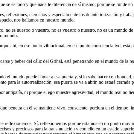
que se es todo y que nada le diferencia de sí mismo, porque se funde en
s, reflexiones, ejercicios y especialmente los de interiorización y trab
espacio, nos hallamos en nuestro mundo.
o, no es nuestro o vuestro, no es vuestro o nuestro, no es un mundo d
io mundo.
ue ahí, en ese punto vibracional, en ese punto conscienciativo, está pr
ercarse y beber del cáliz del Grihal, está penetrando en el mundo de la
 todo el mundo puede llamar a esa puerta y, si lo sabe hacer con bondad
 para la autorrealización, esa puerta se va a abrir, no estará cerrada p
or antipatía, ni porque el ego muestre agresividad, el mundo real no ti
 que penetra en él se mantiene vivo, consciente, perdura en el tiempo, i
e reflexionemos. Sí, reflexionemos porque estamos en un punto muy int
isos y preciosos para la transmutación y con ello en un estado superi