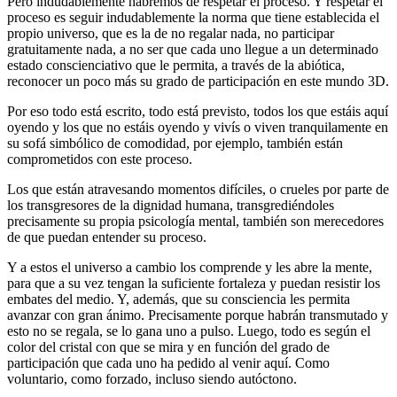
Pero indudablemente habremos de respetar el proceso. Y respetar el
proceso es seguir indudablemente la norma que tiene establecida el
propio universo, que es la de no regalar nada, no participar
gratuitamente nada, a no ser que cada uno llegue a un determinado
estado conscienciativo que le permita, a través de la abiótica,
reconocer un poco más su grado de participación en este mundo 3D.
Por eso todo está escrito, todo está previsto, todos los que estáis aquí
oyendo y los que no estáis oyendo y vivís o viven tranquilamente en
su sofá simbólico de comodidad, por ejemplo, también están
comprometidos con este proceso.
Los que están atravesando momentos difíciles, o crueles por parte de
los transgresores de la dignidad humana, transgrediéndoles
precisamente su propia psicología mental, también son merecedores
de que puedan entender su proceso.
Y a estos el universo a cambio los comprende y les abre la mente,
para que a su vez tengan la suficiente fortaleza y puedan resistir los
embates del medio. Y, además, que su consciencia les permita
avanzar con gran ánimo. Precisamente porque habrán transmutado y
esto no se regala, se lo gana uno a pulso. Luego, todo es según el
color del cristal con que se mira y en función del grado de
participación que cada uno ha pedido al venir aquí. Como
voluntario, como forzado, incluso siendo autóctono.