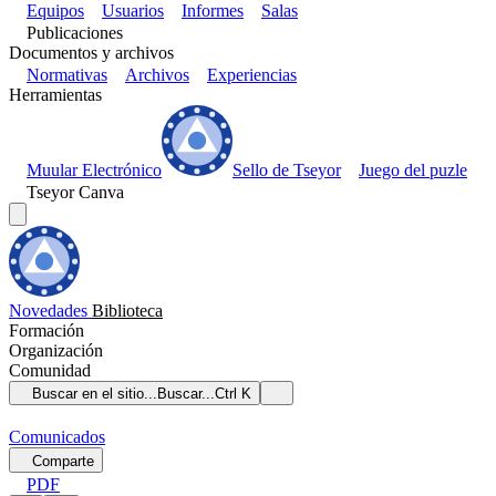
Equipos
Usuarios
Informes
Salas
Publicaciones
Documentos y archivos
Normativas
Archivos
Experiencias
Herramientas
Muular Electrónico
Sello de Tseyor
Juego del puzle
Tseyor Canva
Novedades
Biblioteca
Formación
Organización
Comunidad
Buscar en el sitio...
Buscar...
Ctrl K
Comunicados
Comparte
PDF