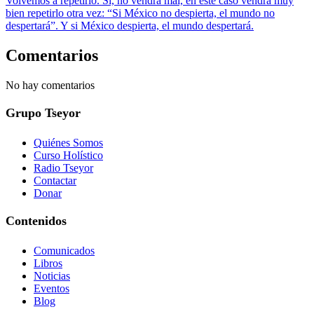
Volvemos a repetirlo. Sí, no vendrá mal, en este caso vendrá muy
bien repetirlo otra vez: “Si México no despierta, el mundo no
despertará”. Y si México despierta, el mundo despertará.
Comentarios
No hay comentarios
Grupo Tseyor
Quiénes Somos
Curso Holístico
Radio Tseyor
Contactar
Donar
Contenidos
Comunicados
Libros
Noticias
Eventos
Blog