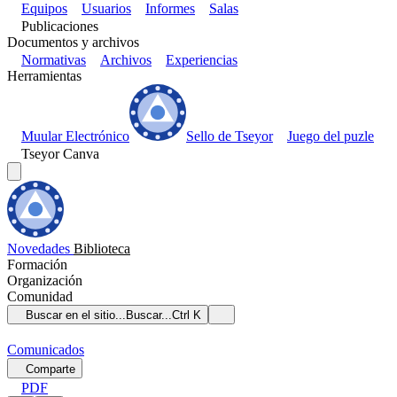
Equipos
Usuarios
Informes
Salas
Publicaciones
Documentos y archivos
Normativas
Archivos
Experiencias
Herramientas
Muular Electrónico
Sello de Tseyor
Juego del puzle
Tseyor Canva
Novedades
Biblioteca
Formación
Organización
Comunidad
Buscar en el sitio...
Buscar...
Ctrl K
Comunicados
Comparte
PDF