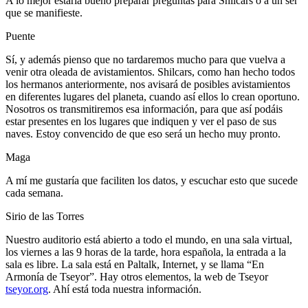
A lo mejor estaría bueno preparar preguntas para Shilcars o a un ser
que se manifieste.
Puente
Sí, y además pienso que no tardaremos mucho para que vuelva a
venir otra oleada de avistamientos. Shilcars, como han hecho todos
los hermanos anteriormente, nos avisará de posibles avistamientos
en diferentes lugares del planeta, cuando así ellos lo crean oportuno.
Nosotros os transmitiremos esa información, para que así podáis
estar presentes en los lugares que indiquen y ver el paso de sus
naves. Estoy convencido de que eso será un hecho muy pronto.
Maga
A mí me gustaría que faciliten los datos, y escuchar esto que sucede
cada semana.
Sirio de las Torres
Nuestro auditorio está abierto a todo el mundo, en una sala virtual,
los viernes a las 9 horas de la tarde, hora española, la entrada a la
sala es libre. La sala está en Paltalk, Internet, y se llama “En
Armonía de Tseyor”. Hay otros elementos, la web de Tseyor
tseyor.org
. Ahí está toda nuestra información.