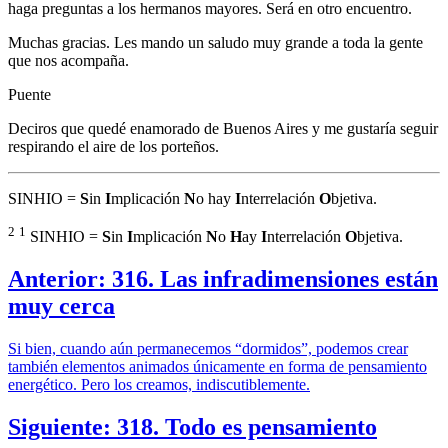
haga preguntas a los hermanos mayores. Será en otro encuentro.
Muchas gracias. Les mando un saludo muy grande a toda la gente
que nos acompaña.
Puente
Deciros que quedé enamorado de Buenos Aires y me gustaría seguir
respirando el aire de los porteños.
SINHIO =
S
in
I
mplicación
N
o hay
I
nterrelación
O
bjetiva.
2
1
SINHIO =
S
in
I
mplicación
N
o
H
ay
I
nterrelación
O
bjetiva.
Anterior: 316. Las infradimensiones están
muy cerca
Si bien, cuando aún permanecemos “dormidos”, podemos crear
también elementos animados únicamente en forma de pensamiento
energético. Pero los creamos, indiscutiblemente.
Siguiente: 318. Todo es pensamiento