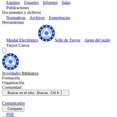
Equipos
Usuarios
Informes
Salas
Publicaciones
Documentos y archivos
Normativas
Archivos
Experiencias
Herramientas
Muular Electrónico
Sello de Tseyor
Juego del puzle
Tseyor Canva
Novedades
Biblioteca
Formación
Organización
Comunidad
Buscar en el sitio...
Buscar...
Ctrl K
Comunicados
Comparte
PDF