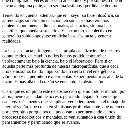
que configuran a veces un estado anecdótico y por supuesto que no
llevan a ninguna parte, a no ser una lastimosa pérdida de tiempo.
Teniendo en cuenta, además, que en Tseyor su base filosófica, su
aprendizaje, su retroalimentación, en suma, se basa en unos
cimientos puramente adimensionales, abstractos, sin una base
científica que pueda sostenerlos. Y en cambio, el colectivo en
general ha sabido apoyarse en dicha base abstracta y generar
realidades.
La base abstracta primigenia es la propia canalización de nuestros
comunicados, en cambio no los hemos podido comprobar
verdaderamente bajo la ciencia, bajo el laboratorio. Pero sí en
aquella parte más profunda de nuestra micropartícula, que a cada
uno de nosotros ha ido impulsando un cierto nivel energético o
vibratorio y ha permitido experimentar. Experimentar más allá de la
razón. Y más allá de la razón se encuentra la abstracción.
Claro que es un punto este de abstracción que no todo el mundo, por
ahora, tiene capacidad de acceso, pero todo llegará. Sin embargo,
cada vez más mentes que se aplican verdaderamente en el trabajo de
interiorización, que creen en sí mismas profundamente, que no creen
por creer, sino porque poco a poco van experimentando ciertos
procesos psicológicos y mentales, se van sumando a esta unión de
pensamientos y permitiendo que se avance.