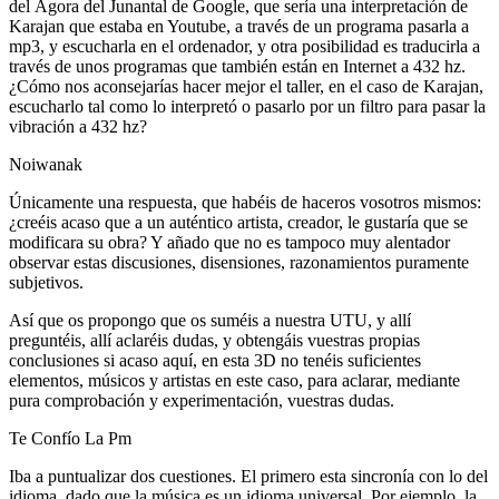
del Ágora del Junantal de Google, que sería una interpretación de
Karajan que estaba en Youtube, a través de un programa pasarla a
mp3, y escucharla en el ordenador, y otra posibilidad es traducirla a
través de unos programas que también están en Internet a 432 hz.
¿Cómo nos aconsejarías hacer mejor el taller, en el caso de Karajan,
escucharlo tal como lo interpretó o pasarlo por un filtro para pasar la
vibración a 432 hz?
Noiwanak
Únicamente una respuesta, que habéis de haceros vosotros mismos:
¿creéis acaso que a un auténtico artista, creador, le gustaría que se
modificara su obra? Y añado que no es tampoco muy alentador
observar estas discusiones, disensiones, razonamientos puramente
subjetivos.
Así que os propongo que os suméis a nuestra UTU, y allí
preguntéis, allí aclaréis dudas, y obtengáis vuestras propias
conclusiones si acaso aquí, en esta 3D no tenéis suficientes
elementos, músicos y artistas en este caso, para aclarar, mediante
pura comprobación y experimentación, vuestras dudas.
Te Confío La Pm
Iba a puntualizar dos cuestiones. El primero esta sincronía con lo del
idioma, dado que la música es un idioma universal. Por ejemplo, la