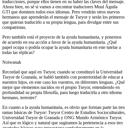
traducciones, porque ellos tienen en su haber las claves del mensaje.
Ahora bien, no sé si vamos a encontrar traductores Muul Águila
GTI que dominen todos esos idiomas. Pero vendrán otros nuevos
hermanos que aprenderán el mensaje de Tseyor y serán los primeros
que quieran traducirlo a su propia lengua, para divulgar entre sus
compatriotas.
Pero también está el proyecto de la ayuda humanitaria, y ponernos
de acuerdo en esa acción a favor de la ayuda humanitaria. ¿Qué
papel ocupa o podría ocupar la ayuda humanitaria en este tutelar a
todas las réplicas?
Noiwanak
Recordad que aquí en Tseyor, cuando se constituyó la Universidad
Tseyor de Granada, se habló también con posterioridad de educar a
nuestros hijos, en este caso los vuestros, en diferentes lenguas. ¿Qué
mejor que elementos nacidos en el propio Tseyor, entendiendo en
profundidad su propia filosofía, para luego traducirla a otro idioma
hermano, terrestre?
En cuanto a la ayuda humanitaria, es obvio que forman parte las tres
ramas básicas de Tseyor: Tseyor Centro de Estudios Socioculturales,
Universidad Tseyor de Granada y ONG Mundo Armónico Tseyor.
Así que es lógico y natural que sugiramos la pertenencia a esos tres
apartados básicos para proyectarse verdaderamente en la