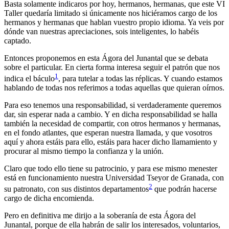
Basta solamente indicaros por hoy, hermanos, hermanas, que este VI
Taller quedaría limitado si únicamente nos hiciéramos cargo de los
hermanos y hermanas que hablan vuestro propio idioma. Ya veis por
dónde van nuestras apreciaciones, sois inteligentes, lo habéis
captado.
Entonces proponemos en esta Ágora del Junantal que se debata
sobre el particular. En cierta forma interesa seguir el patrón que nos
1
indica el báculo
, para tutelar a todas las réplicas. Y cuando estamos
hablando de todas nos referimos a todas aquellas que quieran oírnos.
Para eso tenemos una responsabilidad, si verdaderamente queremos
dar, sin esperar nada a cambio. Y en dicha responsabilidad se halla
también la necesidad de compartir, con otros hermanos y hermanas,
en el fondo atlantes, que esperan nuestra llamada, y que vosotros
aquí y ahora estáis para ello, estáis para hacer dicho llamamiento y
procurar al mismo tiempo la confianza y la unión.
Claro que todo ello tiene su patrocinio, y para ese mismo menester
está en funcionamiento nuestra Universidad Tseyor de Granada, con
2
su patronato, con sus distintos departamentos
que podrán hacerse
cargo de dicha encomienda.
Pero en definitiva me dirijo a la soberanía de esta Ágora del
Junantal, porque de ella habrán de salir los interesados, voluntarios,