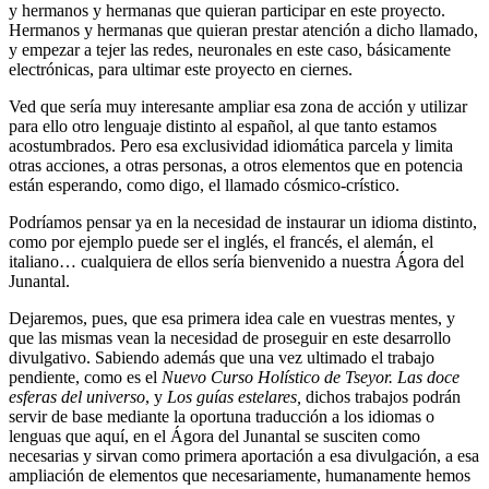
y hermanos y hermanas que quieran participar en este proyecto.
Hermanos y hermanas que quieran prestar atención a dicho llamado,
y empezar a tejer las redes, neuronales en este caso, básicamente
electrónicas, para ultimar este proyecto en ciernes.
Ved que sería muy interesante ampliar esa zona de acción y utilizar
para ello otro lenguaje distinto al español, al que tanto estamos
acostumbrados. Pero esa exclusividad idiomática parcela y limita
otras acciones, a otras personas, a otros elementos que en potencia
están esperando, como digo, el llamado cósmico-crístico.
Podríamos pensar ya en la necesidad de instaurar un idioma distinto,
como por ejemplo puede ser el inglés, el francés, el alemán, el
italiano… cualquiera de ellos sería bienvenido a nuestra Ágora del
Junantal.
Dejaremos, pues, que esa primera idea cale en vuestras mentes, y
que las mismas vean la necesidad de proseguir en este desarrollo
divulgativo. Sabiendo además que una vez ultimado el trabajo
pendiente, como es el
Nuevo Curso Holístico de Tseyor. Las doce
esferas del universo
, y
Los guías estelares,
dichos trabajos podrán
servir de base mediante la oportuna traducción a los idiomas o
lenguas que aquí, en el Ágora del Junantal se susciten como
necesarias y sirvan como primera aportación a esa divulgación, a esa
ampliación de elementos que necesariamente, humanamente hemos