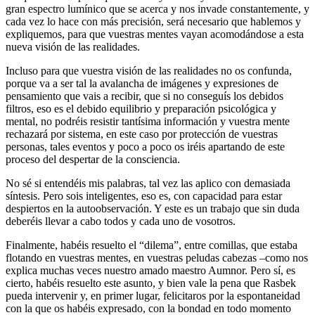
gran espectro lumínico que se acerca y nos invade constantemente, y
cada vez lo hace con más precisión, será necesario que hablemos y
expliquemos, para que vuestras mentes vayan acomodándose a esta
nueva visión de las realidades.
Incluso para que vuestra visión de las realidades no os confunda,
porque va a ser tal la avalancha de imágenes y expresiones de
pensamiento que vais a recibir, que si no conseguís los debidos
filtros, eso es el debido equilibrio y preparación psicológica y
mental, no podréis resistir tantísima información y vuestra mente
rechazará por sistema, en este caso por protección de vuestras
personas, tales eventos y poco a poco os iréis apartando de este
proceso del despertar de la consciencia.
No sé si entendéis mis palabras, tal vez las aplico con demasiada
síntesis. Pero sois inteligentes, eso es, con capacidad para estar
despiertos en la autoobservación. Y este es un trabajo que sin duda
deberéis llevar a cabo todos y cada uno de vosotros.
Finalmente, habéis resuelto el “dilema”, entre comillas, que estaba
flotando en vuestras mentes, en vuestras peludas cabezas –como nos
explica muchas veces nuestro amado maestro Aumnor. Pero sí, es
cierto, habéis resuelto este asunto, y bien vale la pena que Rasbek
pueda intervenir y, en primer lugar, felicitaros por la espontaneidad
con la que os habéis expresado, con la bondad en todo momento