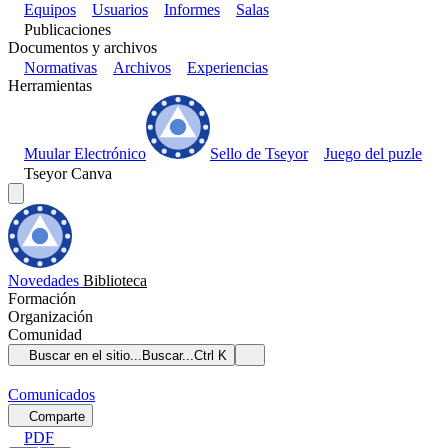
Equipos
Usuarios
Informes
Salas
Publicaciones
Documentos y archivos
Normativas
Archivos
Experiencias
Herramientas
Muular Electrónico
Sello de Tseyor
Juego del puzle
Tseyor Canva
Novedades
Biblioteca
Formación
Organización
Comunidad
Buscar en el sitio...
Buscar...
Ctrl K
Comunicados
Comparte
PDF