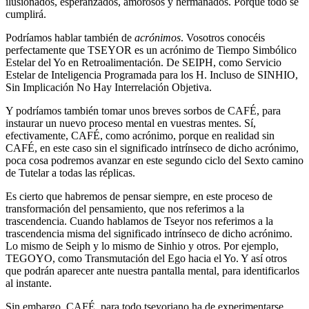
ilusionados, esperanzados, amorosos y hermanados. Porque todo se
cumplirá.
Podríamos hablar también de
acrónimos
. Vosotros conocéis
perfectamente que TSEYOR es un acrónimo de Tiempo Simbólico
Estelar del Yo en Retroalimentación. De SEIPH, como Servicio
Estelar de Inteligencia Programada para los H. Incluso de SINHIO,
Sin Implicación No Hay Interrelación Objetiva.
Y podríamos también tomar unos breves sorbos de CAFÉ, para
instaurar un nuevo proceso mental en vuestras mentes. Sí,
efectivamente, CAFÉ, como acrónimo, porque en realidad sin
CAFÉ, en este caso sin el significado intrínseco de dicho acrónimo,
poca cosa podremos avanzar en este segundo ciclo del Sexto camino
de Tutelar a todas las réplicas.
Es cierto que habremos de pensar siempre, en este proceso de
transformación del pensamiento, que nos referimos a la
trascendencia. Cuando hablamos de Tseyor nos referimos a la
trascendencia misma del significado intrínseco de dicho acrónimo.
Lo mismo de Seiph y lo mismo de Sinhio y otros. Por ejemplo,
TEGOYO, como Transmutación del Ego hacia el Yo. Y así otros
que podrán aparecer ante nuestra pantalla mental, para identificarlos
al instante.
Sin embargo, CAFÉ, para todo tseyoriano ha de experimentarse