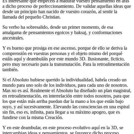
Es interesante que empecéis a madurar vuestro pensamiento en aras
a dicho proceso de perfeccionamiento. De validar aquellas ideas que
desde un principio han nacido de vuestro corazón, al sentir la
llamada del pequeño Christian.
Su verbo ha sobresalido, desde un primer momento, de esa
amalgama de pensamientos egoicos y baksaj, y conformaciones
ancestrales.
Y es bueno que prosiga en ese ascenso, porque de ello se deriva la
comprensión en vuestras personas y el objeto mismo del porqué
estáis aquí y deambuláis por este mundo 3D. Ilusionante, ficticio,
pero muy necesario para la transmutación. Para la retroalimentación
también.
Si el Absoluto hubiese querido la individualidad, habría creado un
mundo para uno solo de los individuos, para cada uno de nosotros.
Mas no es así. Realmente el Absoluto ha diseñado un plan magistral,
en retroalimentación, en interrelación entre todos nosotros, para que
los que están más arriba puedan dar la mano a los que están bajo
suyo, y así sucesivamente. Elevando las consciencias en una espiral
sin fin, eso es, infinita, para llegar a su máximo apogeo, que es
fundirse con la misma Creación.
Y en este deambular, en este proceso evolutivo aquí en la 3D, se
intercambian ideas y pensamientos, se favorece dicho proceso