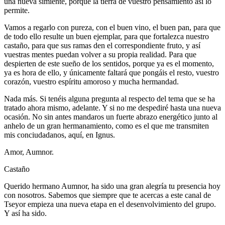
una nueva simiente, porque la tierra de vuestro pensamiento así lo
permite.
Vamos a regarlo con pureza, con el buen vino, el buen pan, para que
de todo ello resulte un buen ejemplar, para que fortalezca nuestro
castaño, para que sus ramas den el correspondiente fruto, y así
vuestras mentes puedan volver a su propia realidad. Para que
despierten de este sueño de los sentidos, porque ya es el momento,
ya es hora de ello, y únicamente faltará que pongáis el resto, vuestro
corazón, vuestro espíritu amoroso y mucha hermandad.
Nada más. Si tenéis alguna pregunta al respecto del tema que se ha
tratado ahora mismo, adelante. Y si no me despediré hasta una nueva
ocasión. No sin antes mandaros un fuerte abrazo energético junto al
anhelo de un gran hermanamiento, como es el que me transmiten
mis conciudadanos, aquí, en Ignus.
Amor, Aumnor.
Castaño
Querido hermano Aumnor, ha sido una gran alegría tu presencia hoy
con nosotros. Sabemos que siempre que te acercas a este canal de
Tseyor empieza una nueva etapa en el desenvolvimiento del grupo.
Y así ha sido.