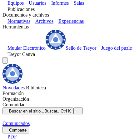
Equipos
Usuarios
Informes
Salas
Publicaciones
Documentos y archivos
Normativas
Archivos
Experiencias
Herramientas
Muular Electrónico
Sello de Tseyor
Juego del puzle
Tseyor Canva
Novedades
Biblioteca
Formación
Organización
Comunidad
Buscar en el sitio...
Buscar...
Ctrl K
Comunicados
Comparte
PDF