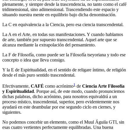
plenamente, y siempre desde la trascendencia, no tanto como el café
tridimensional, sino adimensional. Trascendiendo este espacio y
situando nuestra mente en equilibrio bajo dicha denominación.
La
C
en equivalencia a la Ciencia, pero esa ciencia transcendental.
La
A
en el Arte, en todas sus manifestaciones. Y cuando hablamos
de arte, también por supuesto transcendental. Aquel arte que se
alcanza mediante la extrapolación del pensamiento.
La
F
de Filosofía, como puede ser la Filosofía tseyoriana y todo ese
concepto o idea que lleva consigo.
Y la
E
de Espiritualidad, en el sentido de religare íntimo, de religión
desde el más puro sentido trascendental.
1
Efectivamente,
CAFÉ
como acrónimo
de
Ciencia Arte Filosofía
y Espiritualidad
. Porque así, de este modo, cuando pronunciemos
dichas palabras, dicho acrónimo, para nosotros equivaldrá a un
proceso místico, trascendental, superior, pero evidentemente nos
ayudará en este deambular por ese segundo ciclo en ciernes, y
siguientes.
No podemos concebir un elemento, como el Muul Águila GTI, sin
esas cuatro vertientes perfectamente equilibradas. Una buena