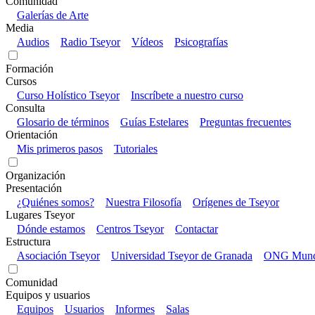
Comunidad
Galerías de Arte
Media
Audios
Radio Tseyor
Vídeos
Psicografías
Formación
Cursos
Curso Holístico Tseyor
Inscríbete a nuestro curso
Consulta
Glosario de términos
Guías Estelares
Preguntas frecuentes
Orientación
Mis primeros pasos
Tutoriales
Organización
Presentación
¿Quiénes somos?
Nuestra Filosofía
Orígenes de Tseyor
Lugares Tseyor
Dónde estamos
Centros Tseyor
Contactar
Estructura
Asociación Tseyor
Universidad Tseyor de Granada
ONG Mundo
Comunidad
Equipos y usuarios
Equipos
Usuarios
Informes
Salas