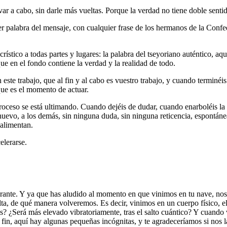
r a cabo, sin darle más vueltas. Porque la verdad no tiene doble sentid
r palabra del mensaje, con cualquier frase de los hermanos de la Confed
ístico a todas partes y lugares: la palabra del tseyoriano auténtico, aqu
ue en el fondo contiene la verdad y la realidad de todo.
ste trabajo, que al fin y al cabo es vuestro trabajo, y cuando terminéi
que es el momento de actuar.
roceso se está ultimando. Cuando dejéis de dudar, cuando enarboléis la b
o nuevo, a los demás, sin ninguna duda, sin ninguna reticencia, espontá
oalimentan.
elerarse.
e. Y ya que has aludido al momento en que vinimos en tu nave, nos depo
, de qué manera volveremos. Es decir, vinimos en un cuerpo físico, el 
 ¿Será más elevado vibratoriamente, tras el salto cuántico? Y cuando vo
n, aquí hay algunas pequeñas incógnitas, y te agradeceríamos si nos l