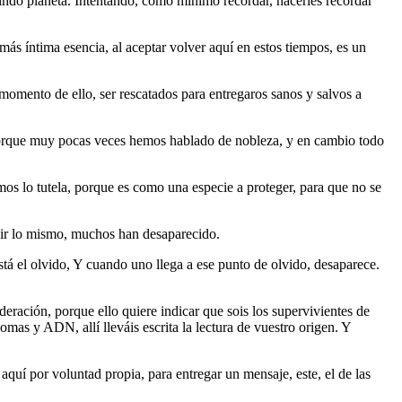
indo planeta. Intentando, como mínimo recordar, hacerles recordar
s íntima esencia, al aceptar volver aquí en estos tiempos, es un
omento de ello, ser rescatados para entregaros sanos y salvos a
. Porque muy pocas veces hemos hablado de nobleza, y en cambio todo
os lo tutela, porque es como una especie a proteger, para que no se
ecir lo mismo, muchos han desaparecido.
stá el olvido, Y cuando uno llega a ese punto de olvido, desaparece.
eración, porque ello quiere indicar que sois los supervivientes de
mas y ADN, allí lleváis escrita la lectura de vuestro origen. Y
quí por voluntad propia, para entregar un mensaje, este, el de las