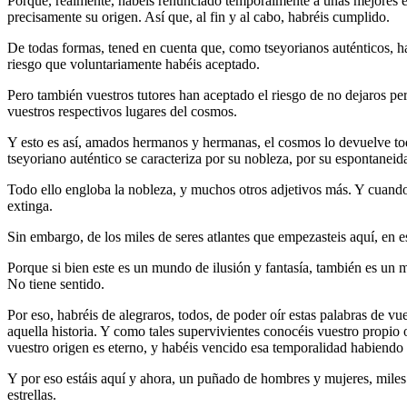
Porque, realmente, habéis renunciado temporalmente a unas mejores ex
precisamente su origen. Así que, al fin y al cabo, habréis cumplido.
De todas formas, tened en cuenta que, como tseyorianos auténticos, h
riesgo que voluntariamente habéis aceptado.
Pero también vuestros tutores han aceptado el riesgo de no dejaros p
vuestros respectivos lugares del cosmos.
Y esto es así, amados hermanos y hermanas, el cosmos lo devuelve to
tseyoriano auténtico se caracteriza por su nobleza, por su espontaneid
Todo ello engloba la nobleza, y muchos otros adjetivos más. Y cuando
extinga.
Sin embargo, de los miles de seres atlantes que empezasteis aquí, en 
Porque si bien este es un mundo de ilusión y fantasía, también es un 
No tiene sentido.
Por eso, habréis de alegraros, todos, de poder oír estas palabras de 
aquella historia. Y como tales supervivientes conocéis vuestro propio 
vuestro origen es eterno, y habéis vencido esa temporalidad habiendo
Y por eso estáis aquí y ahora, un puñado de hombres y mujeres, miles l
estrellas.