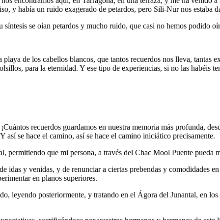
 nos encontramos aquí, en Tarragona, en una terraza, y me ha venido a
iso, y había un ruido exagerado de petardos, pero Sili-Nur nos estaba 
síntesis se oían petardos y mucho ruido, que casi no hemos podido oír 
playa de los cabellos blancos, que tantos recuerdos nos lleva, tantas 
lsillos, para la eternidad. Y ese tipo de experiencias, si no las habéis t
 ¡Cuántos recuerdos guardamos en nuestra memoria más profunda, desde
Y así se hace el camino, así se hace el camino iniciático precisamente.
al, permitiendo que mi persona, a través del Chac Mool Puente pueda ma
 de idas y venidas, y de renunciar a ciertas prebendas y comodidades en
perimentar en planos superiores.
ndo, leyendo posteriormente, y tratando en el Ágora del Junantal, en los