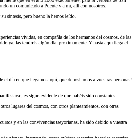
 la mente que en el año 2000 exactamente, para la verbena de San
dando un comunicado a Puente y a mí, allí con nosotros.
su síntesis, pero bueno la hemos leído.
experiencias vividas, en compañía de los hermanos del cosmos, de las
enido ya, las tendréis algún día, próximamente. Y hasta aquí llega el
 el día en que llegamos aquí, que depositamos a vuestras personas!
nifestarse, es signo evidente de que habéis sido constantes.
 otros lugares del cosmos, con otros planteamientos, con otras
 cursos y en las convivencias tseyorianas, ha sido debido a vuestra