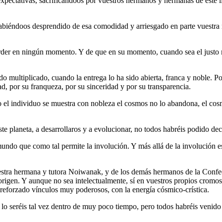
pectativas, sacrificándoos por vuestros hermanos y hermanas de este l
abiéndoos desprendido de esa comodidad y arriesgado en parte vuestra má
erder en ningún momento. Y de que en su momento, cuando sea el justo m
do multiplicado, cuando la entrega lo ha sido abierta, franca y noble
ad, por su franqueza, por su sinceridad y por su transparencia.
 el individuo se muestra con nobleza el cosmos no lo abandona, el cosm
este planeta, a desarrollaros y a evolucionar, no todos habréis podido d
mundo que como tal permite la involución. Y más allá de la involución e
vuestra hermana y tutora Noiwanak, y de los demás hermanos de la Confed
origen. Y aunque no sea intelectualmente, sí en vuestros propios cromoso
 reforzado vínculos muy poderosos, con la energía cósmico-crística.
o seréis tal vez dentro de muy poco tiempo, pero todos habréis venido a