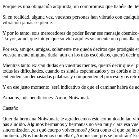
Porque es una obligación adquirida, un compromiso que habéis de lleva
Si en realidad, alguna vez, vuestras personas han vibrado con cualquie
vibración jamás se pierde.
Y por lo tanto, sois merecedores de poder llevar ese mensaje cósmico-cr
Tseyor, aquel que intuye que su vida aquí es solamente una pantalla, q
Por eso, amigos, amigas, solamente me queda deciros que prosigáis en e
vuestra mente ninguna duda, aun en los más escépticos, querrá decir 
Mientras tanto existan dudas en vuestras mentes, querrá decir que el p
todas las dificultades, cuando os sintáis esperanzados y os abráis a l
entienden sin demasiadas palabras y comprenden el proceso y os retr
Y en ese justo momento, será indicativo de que el caminar habrá de ac
Amados, mis bendiciones. Amor, Noiwanak.
Castaño
Querida hermana Noiwanak, te agradecemos este comunicado tan vibrant
has aludido. Algunos hermanos y hermanas no ven muy clara esa vuelta
sincronizador, ¿en qué cuerpo volveremos? ¿Será como el que trajimos?
también. ¿Nos fundiremos con ella? ¿Ambos cuerpos se fundirán? En fi