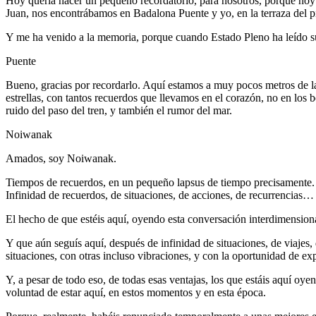
Hoy quería hacer un pequeño recordatorio, para nosotros, porque hoy
Juan, nos encontrábamos en Badalona Puente y yo, en la terraza del p
Y me ha venido a la memoria, porque cuando Estado Pleno ha leído su 
Puente
Bueno, gracias por recordarlo. Aquí estamos a muy pocos metros de la 
estrellas, con tantos recuerdos que llevamos en el corazón, no en los bo
ruido del paso del tren, y también el rumor del mar.
Noiwanak
Amados, soy Noiwanak.
Tiempos de recuerdos, en un pequeño lapsus de tiempo precisamente.
Infinidad de recuerdos, de situaciones, de acciones, de recurrencias… 
El hecho de que estéis aquí, oyendo esta conversación interdimension
Y que aún seguís aquí, después de infinidad de situaciones, de viajes,
situaciones, con otras incluso vibraciones, y con la oportunidad de ex
Y, a pesar de todo eso, de todas esas ventajas, los que estáis aquí oye
voluntad de estar aquí, en estos momentos y en esta época.