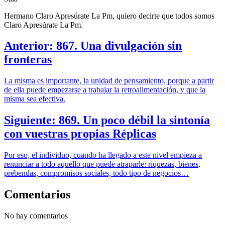
Hermano Claro Apresúrate La Pm, quiero decirte que todos somos
Claro Apresúrate La Pm.
Anterior: 867. Una divulgación sin
fronteras
La misma es importante, la unidad de pensamiento, porque a partir
de ella puede empezarse a trabajar la retroalimentación, y que la
misma sea efectiva.
Siguiente: 869. Un poco débil la sintonía
con vuestras propias Réplicas
Por eso, el individuo, cuando ha llegado a este nivel empieza a
renunciar a todo aquello que puede atraparle: riquezas, bienes,
prebendas, compromisos sociales, todo tipo de negocios…
Comentarios
No hay comentarios