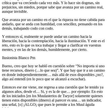
crítica que va creciendo cada vez más. Y lo hace sin dogmas, sin
prejuicios, sin miedos, porque sabe que avanza por un camino real,
aunque invisible.
Que avanza por un camino en el que la riqueza no tiene cabida para
andarlo, que se anda con humildad, con sencillez, pensando en los
demás, trabajando codo con codo.
Y entonces sí, realmente se puede andar un camino hacia la
liberación, hacia la contemplación, hacia la iluminación. Y este es el
reto, esto es lo que os toca trabajar y llegar a clarificar en vuestras
mentes, y en las de los demás, humildemente, por cierto.
Ilusionista Blanco Pm
Bueno, creo que hoy se habló en cuestión sobre “No importa si uno
tiene recursos, dinero (…lo que sea)”. Y que hay que ir a un camino
en donde independientemente… más allá de esos disponibles ¿no?,
algo así entendí (en lo poco que se alcanzó a escuchar).
Entonces ese me viene, me regresa a una cuestión que he tenido ya
algunos años, desde el… Si, y es la de que… por ejemplo: En esto
de los iniciados [en los Muulasterios de Tseyor] solamente quienes
tienen estos disponibles (dinero) al parecer es una… un indicador,
una señal, [o] ¡ALGO¡ que pues le permite a los Muul águila