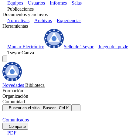
Equipos
Usuarios
Informes
Salas
Publicaciones
Documentos y archivos
Normativas
Archivos
Experiencias
Herramientas
Muular Electrónico
Sello de Tseyor
Juego del puzle
Tseyor Canva
Novedades
Biblioteca
Formación
Organización
Comunidad
Buscar en el sitio...
Buscar...
Ctrl K
Comunicados
Comparte
PDF