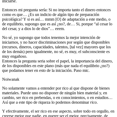
iniciarse.
Entonces mi pregunta sería: Si no importa tanto el dinero entonces
como es que… ¿Es un indicio de algún tipo de preparación
psicológica? Y si es así… mmm [O] de adaptación a este medio, o
de equilibrio, supongo que es así ¿no?, de… Si, porque “al cesar lo
del cesar, y a dios lo de dios”… eeem.
No sé, yo supongo que todos tenemos la mejor intención de
iniciarnos, y no hacer discriminaciones por según que disponibles
(recursos, dineros, capacidades, talentos, [tal vez] mayores que los
de los demás) pero igualmente, no sé, es muy, el subconsciente es
muy engañoso.
Entonces la pregunta seria sobre el papel, la importancia del dinero,
de los disponibles en este plano (más que nada el equilibrio ¿no?)
que podamos tener en esto de la iniciación. Paso mic.
Noiwanak
No solamente vamos a entender por rico al que dispone de bienes
materiales. Puede uno no disponer de ningún bien material y, en
cambio, ser rico en prebendas, o en conocimientos, o en estudios…
Así que a este tipo de riqueza lo podemos denominar
rico
.
Y efectivamente, el ser rico en ese aspecto, sobre todo en orgullo, en
creerse mejor que nadie, en querer ser el mejor, precisamente, de