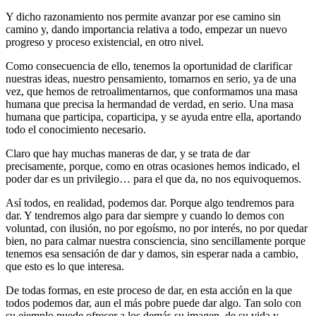
Y dicho razonamiento nos permite avanzar por ese camino sin
camino y, dando importancia relativa a todo, empezar un nuevo
progreso y proceso existencial, en otro nivel.
Como consecuencia de ello, tenemos la oportunidad de clarificar
nuestras ideas, nuestro pensamiento, tomarnos en serio, ya de una
vez, que hemos de retroalimentarnos, que conformamos una masa
humana que precisa la hermandad de verdad, en serio. Una masa
humana que participa, coparticipa, y se ayuda entre ella, aportando
todo el conocimiento necesario.
Claro que hay muchas maneras de dar, y se trata de dar
precisamente, porque, como en otras ocasiones hemos indicado, el
poder dar es un privilegio… para el que da, no nos equivoquemos.
Así todos, en realidad, podemos dar. Porque algo tendremos para
dar. Y tendremos algo para dar siempre y cuando lo demos con
voluntad, con ilusión, no por egoísmo, no por interés, no por quedar
bien, no para calmar nuestra consciencia, sino sencillamente porque
tenemos esa sensación de dar y damos, sin esperar nada a cambio,
que esto es lo que interesa.
De todas formas, en este proceso de dar, en esta acción en la que
todos podemos dar, aun el más pobre puede dar algo. Tan solo con
su ejemplo puede ofrecer a los demás su imagen, de su vida y