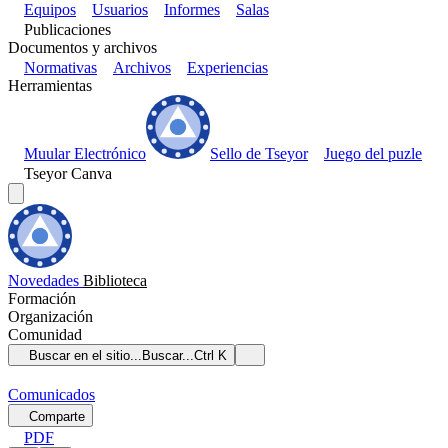
Equipos
Usuarios
Informes
Salas
Publicaciones
Documentos y archivos
Normativas
Archivos
Experiencias
Herramientas
Muular Electrónico
Sello de Tseyor
Juego del puzle
Tseyor Canva
Novedades
Biblioteca
Formación
Organización
Comunidad
Buscar en el sitio...
Buscar...
Ctrl K
Comunicados
Comparte
PDF