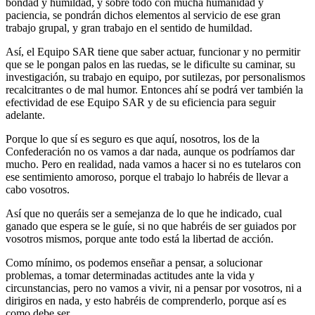
bondad y humildad, y sobre todo con mucha humanidad y
paciencia, se pondrán dichos elementos al servicio de ese gran
trabajo grupal, y gran trabajo en el sentido de humildad.
Así, el Equipo SAR tiene que saber actuar, funcionar y no permitir
que se le pongan palos en las ruedas, se le dificulte su caminar, su
investigación, su trabajo en equipo, por sutilezas, por personalismos
recalcitrantes o de mal humor. Entonces ahí se podrá ver también la
efectividad de ese Equipo SAR y de su eficiencia para seguir
adelante.
Porque lo que sí es seguro es que aquí, nosotros, los de la
Confederación no os vamos a dar nada, aunque os podríamos dar
mucho. Pero en realidad, nada vamos a hacer si no es tutelaros con
ese sentimiento amoroso, porque el trabajo lo habréis de llevar a
cabo vosotros.
Así que no queráis ser a semejanza de lo que he indicado, cual
ganado que espera se le guíe, si no que habréis de ser guiados por
vosotros mismos, porque ante todo está la libertad de acción.
Como mínimo, os podemos enseñar a pensar, a solucionar
problemas, a tomar determinadas actitudes ante la vida y
circunstancias, pero no vamos a vivir, ni a pensar por vosotros, ni a
dirigiros en nada, y esto habréis de comprenderlo, porque así es
como debe ser.