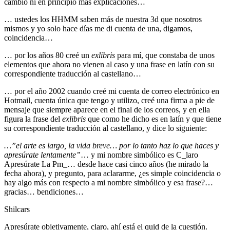
cambio ni en principio más explicaciones…
… ustedes los HHMM saben más de nuestra 3d que nosotros
mismos y yo solo hace días me di cuenta de una, digamos,
coincidencia…
… por los años 80 creé un
exlibris
para mí, que constaba de unos
elementos que ahora no vienen al caso y una frase en latín con su
correspondiente traducción al castellano…
… por el año 2002 cuando creé mi cuenta de correo electrónico en
Hotmail, cuenta única que tengo y utilizo, creé una firma a pie de
mensaje que siempre aparece en el final de los correos, y en ella
figura la frase del
exlibris
que como he dicho es en latín y que tiene
su correspondiente traducción al castellano, y dice lo siguiente:
…”el arte es largo, la vida breve… por lo tanto haz lo que haces y
apresúrate lentamente”
… y mi nombre simbólico es C_laro
Apresúrate La Pm_… desde hace casi cinco años (he mirado la
fecha ahora), y pregunto, para aclararme, ¿es simple coincidencia o
hay algo más con respecto a mi nombre simbólico y esa frase?…
gracias… bendiciones…
Shilcars
Apresúrate objetivamente, claro, ahí está el quid de la cuestión.