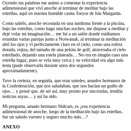
Oyendo tus palabras me animo a comentar la experiencia
adimensional que viví anoche al terminar de meditar bajo las
estrellas, aquí en nuestra humilde casita Tseyor de Isla Margarita.
Como sabéis, anoche recostada en una tumbona frente a la piscina,
bajo las estrellas, como hago muchas noches, me dispuse a meditar y
dejé volar mi imaginación… me fui a un salón donde estábamos
reunidas varias parejas junto a Noiwanak, al terminar la meditación
abrí los ojos y vi perfectamente claro en el cielo, como una esfera
dorada, rojiza, del tamaño de una pelota de golf, atravesaba el cielo
estrellado, dejando una estela plateada… No era en ningún caso una
estrella fugaz, pues se veía muy cerca y su velocidad era algo más
lenta (pude observarla durante unos dos segundos
aproximadamente).
Tuve la certeza, en seguida, que eran ustedes, amados hermanos de
la Confederación, que nos saludaban, que nos hacían un guiño de
ojos… y pensé que, de ser así, muy pronto por sincronías, tendría
noticias suyas… y así ha sido.
Mi pregunta, amado hermano Shilcars, es ¿esa experiencia
adimensional de anoche, luego de la meditación bajo las estrellas,
fue un saludo vuestro y seguro mucho más…?
ANEXO