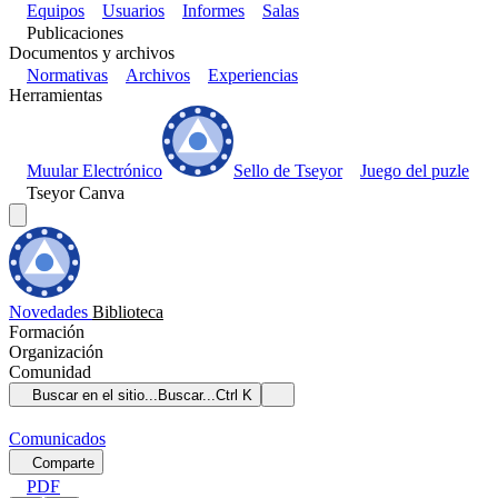
Equipos
Usuarios
Informes
Salas
Publicaciones
Documentos y archivos
Normativas
Archivos
Experiencias
Herramientas
Muular Electrónico
Sello de Tseyor
Juego del puzle
Tseyor Canva
Novedades
Biblioteca
Formación
Organización
Comunidad
Buscar en el sitio...
Buscar...
Ctrl K
Comunicados
Comparte
PDF