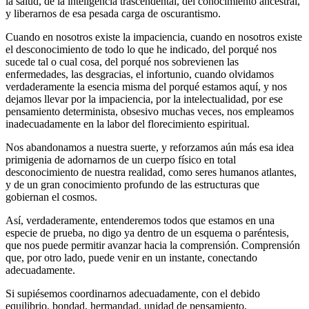
la salud, de la inteligencia trascendental, del conocimiento ancestral,
y liberarnos de esa pesada carga de oscurantismo.
Cuando en nosotros existe la impaciencia, cuando en nosotros existe
el desconocimiento de todo lo que he indicado, del porqué nos
sucede tal o cual cosa, del porqué nos sobrevienen las
enfermedades, las desgracias, el infortunio, cuando olvidamos
verdaderamente la esencia misma del porqué estamos aquí, y nos
dejamos llevar por la impaciencia, por la intelectualidad, por ese
pensamiento determinista, obsesivo muchas veces, nos empleamos
inadecuadamente en la labor del florecimiento espiritual.
Nos abandonamos a nuestra suerte, y reforzamos aún más esa idea
primigenia de adornarnos de un cuerpo físico en total
desconocimiento de nuestra realidad, como seres humanos atlantes,
y de un gran conocimiento profundo de las estructuras que
gobiernan el cosmos.
Así, verdaderamente, entenderemos todos que estamos en una
especie de prueba, no digo ya dentro de un esquema o paréntesis,
que nos puede permitir avanzar hacia la comprensión. Comprensión
que, por otro lado, puede venir en un instante, conectando
adecuadamente.
Si supiésemos coordinarnos adecuadamente, con el debido
equilibrio, bondad, hermandad, unidad de pensamiento,