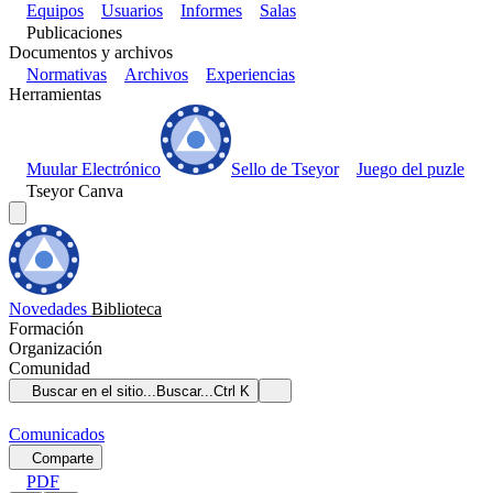
Equipos
Usuarios
Informes
Salas
Publicaciones
Documentos y archivos
Normativas
Archivos
Experiencias
Herramientas
Muular Electrónico
Sello de Tseyor
Juego del puzle
Tseyor Canva
Novedades
Biblioteca
Formación
Organización
Comunidad
Buscar en el sitio...
Buscar...
Ctrl K
Comunicados
Comparte
PDF