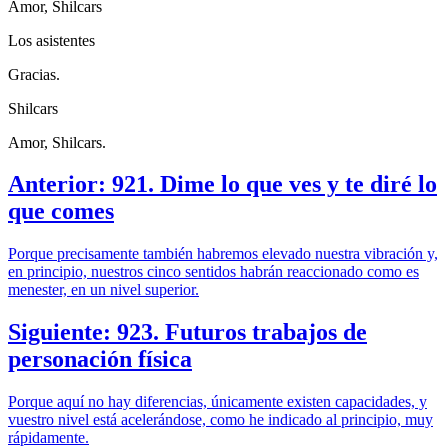
Amor, Shilcars
Los asistentes
Gracias.
Shilcars
Amor, Shilcars.
Anterior: 921. Dime lo que ves y te diré lo
que comes
Porque precisamente también habremos elevado nuestra vibración y,
en principio, nuestros cinco sentidos habrán reaccionado como es
menester, en un nivel superior.
Siguiente: 923. Futuros trabajos de
personación física
Porque aquí no hay diferencias, únicamente existen capacidades, y
vuestro nivel está acelerándose, como he indicado al principio, muy
rápidamente.