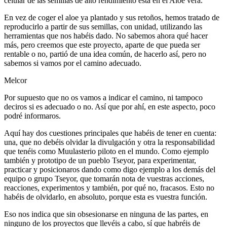
celular de las semillas de alto rendimiento está en el Aloe vera.
En vez de coger el aloe ya plantado y sus retoños, hemos tratado de
reproducirlo a partir de sus semillas, con unidad, utilizando las
herramientas que nos habéis dado. No sabemos ahora qué hacer
más, pero creemos que este proyecto, aparte de que pueda ser
rentable o no, partió de una idea común, de hacerlo así, pero no
sabemos si vamos por el camino adecuado.
Melcor
Por supuesto que no os vamos a indicar el camino, ni tampoco
deciros si es adecuado o no. Así que por ahí, en este aspecto, poco
podré informaros.
Aquí hay dos cuestiones principales que habéis de tener en cuenta:
una, que no debéis olvidar la divulgación y otra la responsabilidad
que tenéis como Muulasterio piloto en el mundo. Como ejemplo
también y prototipo de un pueblo Tseyor, para experimentar,
practicar y posicionaros dando como digo ejemplo a los demás del
equipo o grupo Tseyor, que tomarán nota de vuestras acciones,
reacciones, experimentos y también, por qué no, fracasos. Esto no
habéis de olvidarlo, en absoluto, porque esta es vuestra función.
Eso nos indica que sin obsesionarse en ninguna de las partes, en
ninguno de los proyectos que llevéis a cabo, sí que habréis de