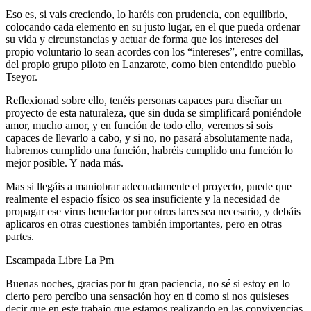
Eso es, si vais creciendo, lo haréis con prudencia, con equilibrio,
colocando cada elemento en su justo lugar, en el que pueda ordenar
su vida y circunstancias y actuar de forma que los intereses del
propio voluntario lo sean acordes con los “intereses”, entre comillas,
del propio grupo piloto en Lanzarote, como bien entendido pueblo
Tseyor.
Reflexionad sobre ello, tenéis personas capaces para diseñar un
proyecto de esta naturaleza, que sin duda se simplificará poniéndole
amor, mucho amor, y en función de todo ello, veremos si sois
capaces de llevarlo a cabo, y si no, no pasará absolutamente nada,
habremos cumplido una función, habréis cumplido una función lo
mejor posible. Y nada más.
Mas si llegáis a maniobrar adecuadamente el proyecto, puede que
realmente el espacio físico os sea insuficiente y la necesidad de
propagar ese virus benefactor por otros lares sea necesario, y debáis
aplicaros en otras cuestiones también importantes, pero en otras
partes.
Escampada Libre La Pm
Buenas noches, gracias por tu gran paciencia, no sé si estoy en lo
cierto pero percibo una sensación hoy en ti como si nos quisieses
decir que en este trabajo que estamos realizando en las convivencias