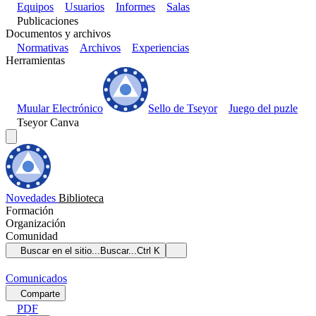
Equipos
Usuarios
Informes
Salas
Publicaciones
Documentos y archivos
Normativas
Archivos
Experiencias
Herramientas
Muular Electrónico
Sello de Tseyor
Juego del puzle
Tseyor Canva
Novedades
Biblioteca
Formación
Organización
Comunidad
Buscar en el sitio...
Buscar...
Ctrl K
Comunicados
Comparte
PDF