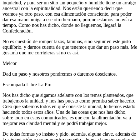
inquietud, y para ser un sitio tan pequeño y humilde tiene un arraigo
ancestral con la espiritualidad. Nos están queriendo decir que
veamos ya otro paso, con esa alimentación consciente, para poder
dar esa mano amiga a ese otro hermano, porque estamos todavía a
tiempo. Como nos has dicho, donde no lleguemos, llegará la
Confederación.
No es cuestión de romper lazos, familias, sino seguir en este justo
equilibrio, y darnos cuenta de que tenemos que dar un paso más. Me
gustaría que me corrigieras si no es así.
Melcor
Dad un paso y nosotros pondremos o daremos doscientos.
Escampada Libre La Pm
Nos has dicho que sigamos adelante con los temas planteados, que
trabajemos la unidad, y nos has puesto como premisa saber hacerlo.
Creo que sabemos todos en qué consiste la unidad, lo hemos estado
haciendo todos estos años. Una de las cosas que nos has dicho,
sobre todo en estos comunicados, es que con la alimentación va a
mejorar esa claridad mental y se podrá trabajar mejor.
De todas formas yo insisto y pido, además, alguna clave, además de
la alimentación y poner nuestro empeño, alguna clave que pudieses