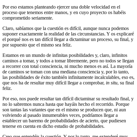
Por eso estamos planteando ejercer una doble velocidad en el
proceso que tenemos entre manos, y en cuyo proyecto os habéis
comprometido seriamente.
Claro, sabíamos que la cuestión es difícil, aunque nunca podemos
suponer exactamente la realidad de las circunstancias. Y os explicaré
el porqué nos es tan difícil llegar a dictaminar un proceso, su final, y
por supuesto que el mismo sea feliz.
Estamos en un mundo de infinitas posibilidades y, claro, infinitos
caminos a tomar, y todos a tomar libremente, pero no todos se llegan
a recorrer con total consciencia, ni mucho menos es así. La mayoría
de caminos se toman con una mediana consciencia y, por lo tanto,
las posibilidades de éxito también infinitamente incalculables, eso es,
que nos ha de resultar muy difícil llegar a comprobar,
in situ
, su final
feliz.
Por eso, nos puede resultar tan difícil dictaminar su resultado final, y
no lo sabremos nunca hasta que hayáis hecho el recorrido. Porque
son tantas las variantes que en el mismo se producen que, ni aun
volviendo al pasado innumerables veces, podríamos llegar a
establecer un baremo de probabilidades de acierto, que pudiesen
tenerse en cuenta en dicho estudio de probabilidades.
Creo que entendéis la cuestión. Y por lo tanto, me extenderé muy