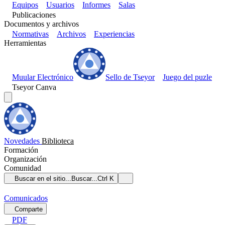
Equipos
Usuarios
Informes
Salas
Publicaciones
Documentos y archivos
Normativas
Archivos
Experiencias
Herramientas
Muular Electrónico
Sello de Tseyor
Juego del puzle
Tseyor Canva
Novedades
Biblioteca
Formación
Organización
Comunidad
Buscar en el sitio...
Buscar...
Ctrl K
Comunicados
Comparte
PDF