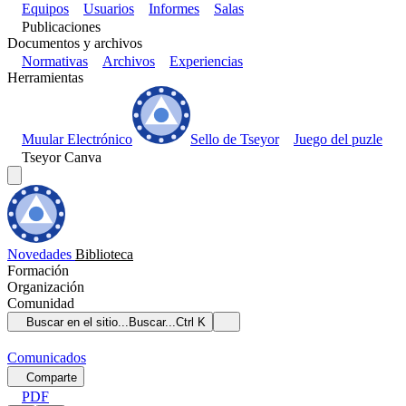
Equipos
Usuarios
Informes
Salas
Publicaciones
Documentos y archivos
Normativas
Archivos
Experiencias
Herramientas
Muular Electrónico
Sello de Tseyor
Juego del puzle
Tseyor Canva
Novedades
Biblioteca
Formación
Organización
Comunidad
Buscar en el sitio...
Buscar...
Ctrl K
Comunicados
Comparte
PDF