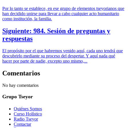
Por lo tanto se establece, en ese grupo de elementos tseyorianos que
han decidido unirse para llevar a cabo cualquier acto humanitario
como institución, la familia.
Siguiente: 984. Sesión de preguntas y
respuestas
El propósito por el que habremos venido aquí, cada uno tendrá que
descubrirlo mediante su proceso del despertar. Y aquí nada qué
hacer por parte de nadie, excepto uno mismo,...
Comentarios
No hay comentarios
Grupo Tseyor
Quiénes Somos
Curso Holístico
Radio Tseyor
Contactar