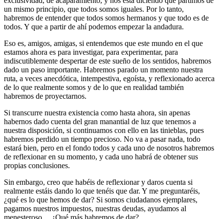
exclusividad, de acaparamiento, y nos está diciendo que partimos de
un mismo principio, que todos somos iguales. Por lo tanto,
habremos de entender que todos somos hermanos y que todo es de
todos. Y que a partir de ahí podemos empezar la andadura.
Eso es, amigos, amigas, si entendemos que este mundo en el que
estamos ahora es para investigar, para experimentar, para
indiscutiblemente despertar de este sueño de los sentidos, habremos
dado un paso importante. Habremos parado un momento nuestra
ruta, a veces anecdótica, intempestiva, egoísta, y reflexionado acerca
de lo que realmente somos y de lo que en realidad también
habremos de proyectarnos.
Si transcurre nuestra existencia como hasta ahora, sin apenas
habernos dado cuenta del gran manantial de luz que tenemos a
nuestra disposición, si continuamos con ello en las tinieblas, pues
habremos perdido un tiempo precioso. No va a pasar nada, todo
estará bien, pero en el fondo todos y cada uno de nosotros habremos
de reflexionar en su momento, y cada uno habrá de obtener sus
propias conclusiones.
Sin embargo, creo que habéis de reflexionar y daros cuenta si
realmente estáis dando lo que tenéis que dar. Y me preguntaréis,
¿qué es lo que hemos de dar? Si somos ciudadanos ejemplares,
pagamos nuestros impuestos, nuestras deudas, ayudamos al
menesteroso… ¿Qué más habremos de dar?