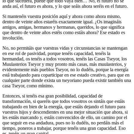
lo que sucederá, puede que todo vaya bien… No, el futuro no se
anda así, el futuro es ahora, y lo que seáis ahora seréis en el futuro.
Si mantenéis vuestra posición aquí y ahora como ahora mismo,
dentro de veinte años estaréis exactamente igual. ¿Os imagináis
amigos, amigas, hermanos y hermanas, queridos, lo que significa
que dentro de veinte años estéis como estáis ahora? Ese estado es
involución.
No, no permitáis que vuestras vidas y circunstancias se mantengan
en ese rol de pasividad, porque tenéis capacidad, tenéis la
hermandad, os tenéis a todos vosotros, tenéis las Casas Tseyor, los
Muulasterios Tseyor y muy pronto más casas, más muulasterios, y
evidentemente más pueblos Tseyor, no lo dudéis, porque la energía
está trabajando para coparticipar en ese estado creativo, para que en
cualquier parte donde exista un tseyoriano pueda existir también una
casa Tseyor, como mínimo.
Entonces, si tenéis esa gran posibilidad, capacidad de
transformación, si queréis que todos vosotros os sintáis que estáis
trabajando en bien de la energía, que estáis dejando el futuro para
vuestros hijos y descendientes en una mejor situación que ahora, si
les estáis marcando y, estáis convencidos de ello, un camino por el
que seguir en esa andadura, pues no lo dudéis, no perdáis más el
tiempo, poneros a trabajar, porque tenéis una gran capacidad. Eso
es, tenéis un gran capital.