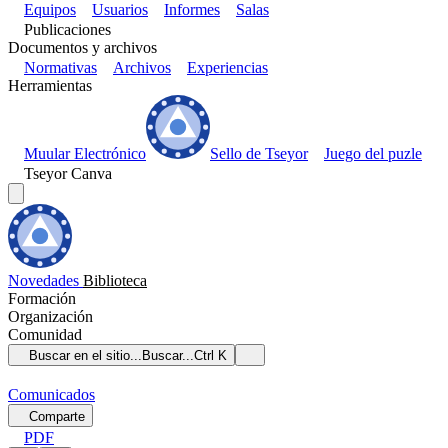
Equipos
Usuarios
Informes
Salas
Publicaciones
Documentos y archivos
Normativas
Archivos
Experiencias
Herramientas
Muular Electrónico
Sello de Tseyor
Juego del puzle
Tseyor Canva
Novedades
Biblioteca
Formación
Organización
Comunidad
Buscar en el sitio...
Buscar...
Ctrl K
Comunicados
Comparte
PDF