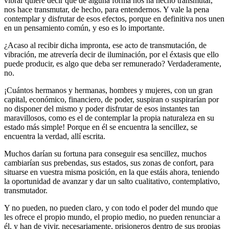
vibrar quiere decir que de alguna forma nos ha hecho transmutar,
nos hace transmutar, de hecho, para entendernos. Y vale la pena
contemplar y disfrutar de esos efectos, porque en definitiva nos unen
en un pensamiento común, y eso es lo importante.
¿Acaso al recibir dicha impronta, ese acto de transmutación, de
vibración, me atrevería decir de iluminación, por el éxtasis que ello
puede producir, es algo que deba ser remunerado? Verdaderamente,
no.
¡Cuántos hermanos y hermanas, hombres y mujeres, con un gran
capital, económico, financiero, de poder, suspiran o suspirarían por
no disponer del mismo y poder disfrutar de esos instantes tan
maravillosos, como es el de contemplar la propia naturaleza en su
estado más simple! Porque en él se encuentra la sencillez, se
encuentra la verdad, allí escrita.
Muchos darían su fortuna para conseguir esa sencillez, muchos
cambiarían sus prebendas, sus estados, sus zonas de confort, para
situarse en vuestra misma posición, en la que estáis ahora, teniendo
la oportunidad de avanzar y dar un salto cualitativo, contemplativo,
transmutador.
Y no pueden, no pueden claro, y con todo el poder del mundo que
les ofrece el propio mundo, el propio medio, no pueden renunciar a
él, y han de vivir, necesariamente, prisioneros dentro de sus propias