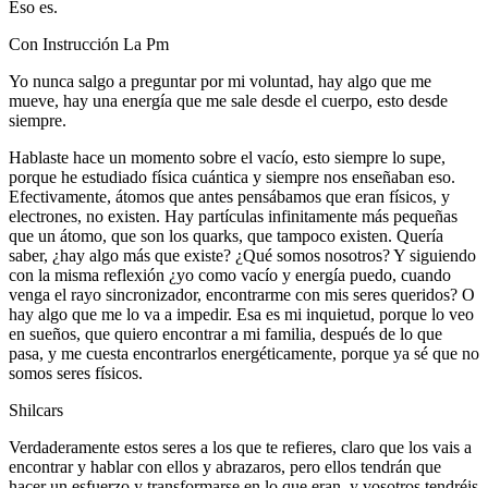
Eso es.
Con Instrucción La Pm
Yo nunca salgo a preguntar por mi voluntad, hay algo que me
mueve, hay una energía que me sale desde el cuerpo, esto desde
siempre.
Hablaste hace un momento sobre el vacío, esto siempre lo supe,
porque he estudiado física cuántica y siempre nos enseñaban eso.
Efectivamente, átomos que antes pensábamos que eran físicos, y
electrones, no existen. Hay partículas infinitamente más pequeñas
que un átomo, que son los quarks, que tampoco existen. Quería
saber, ¿hay algo más que existe? ¿Qué somos nosotros? Y siguiendo
con la misma reflexión ¿yo como vacío y energía puedo, cuando
venga el rayo sincronizador, encontrarme con mis seres queridos? O
hay algo que me lo va a impedir. Esa es mi inquietud, porque lo veo
en sueños, que quiero encontrar a mi familia, después de lo que
pasa, y me cuesta encontrarlos energéticamente, porque ya sé que no
somos seres físicos.
Shilcars
Verdaderamente estos seres a los que te refieres, claro que los vais a
encontrar y hablar con ellos y abrazaros, pero ellos tendrán que
hacer un esfuerzo y transformarse en lo que eran, y vosotros tendréis