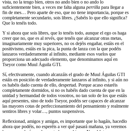
vista, no la tengo bien, otros no ando bien o no ando lo
suficientemente bien, a veces me falta alguna
perrilla
para llegar a
fin de mes… Pero aparte de eso, que no tiene importancia, porque es
completamente secundario, sois libres. ¿Sabéis lo que ello significa?
Que lo tenéis todo.
Y si ahora que sois libres, que lo tenéis todo, aunque el ego os haga
creer que no, que es al revés, que tenéis que alcanzar otras metas,
imaginariamente muy superiores, no os dejéis engañar, estáis en el
positivismo, estáis en la pica, la punta de lanza con la que podéis
lanzaros verdaderamente al infinito, mediante esos vuelos que
proporciona un adecuado elemento, que denominamos aquí en
Tseyor como Muul Águila GTI.
Sí, efectivamente, cuando alcanzáis el grado de Muul Águilas GTI
estáis en posición de verdaderamente lanzaros al infinito, y si aún no
os habéis dado cuenta de ello, despertad. Porque acaso estaréis
completamente dormidos, si no os habéis dado cuenta de que en la
unidad y hermandad de todos vosotros, no tan solo de los que estáis
aquí presentes, sino de todo Tseyor, podéis ser capaces de alcanzar
las mayores cotas de perfeccionamiento del pensamiento y realmente
sentiros libres y volar…, puntos suspensivos.
Reflexionad, amigos y amigas, es importante que lo hagáis, hacedlo
ahora que podéis, no esperéis a ver qué pasará mañana, ya veremos