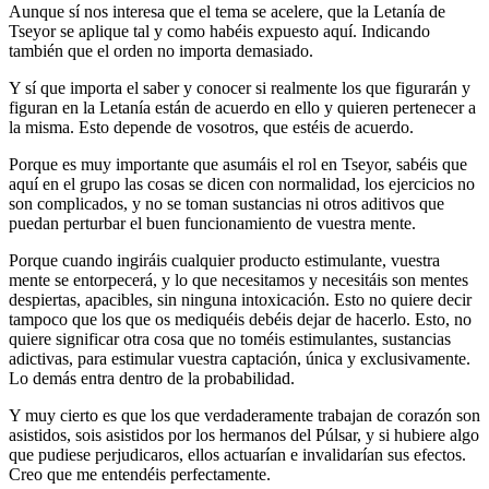
Aunque sí nos interesa que el tema se acelere, que la Letanía de
Tseyor se aplique tal y como habéis expuesto aquí. Indicando
también que el orden no importa demasiado.
Y sí que importa el saber y conocer si realmente los que figurarán y
figuran en la Letanía están de acuerdo en ello y quieren pertenecer a
la misma. Esto depende de vosotros, que estéis de acuerdo.
Porque es muy importante que asumáis el rol en Tseyor, sabéis que
aquí en el grupo las cosas se dicen con normalidad, los ejercicios no
son complicados, y no se toman sustancias ni otros aditivos que
puedan perturbar el buen funcionamiento de vuestra mente.
Porque cuando ingiráis cualquier producto estimulante, vuestra
mente se entorpecerá, y lo que necesitamos y necesitáis son mentes
despiertas, apacibles, sin ninguna intoxicación. Esto no quiere decir
tampoco que los que os mediquéis debéis dejar de hacerlo. Esto, no
quiere significar otra cosa que no toméis estimulantes, sustancias
adictivas, para estimular vuestra captación, única y exclusivamente.
Lo demás entra dentro de la probabilidad.
Y muy cierto es que los que verdaderamente trabajan de corazón son
asistidos, sois asistidos por los hermanos del Púlsar, y si hubiere algo
que pudiese perjudicaros, ellos actuarían e invalidarían sus efectos.
Creo que me entendéis perfectamente.