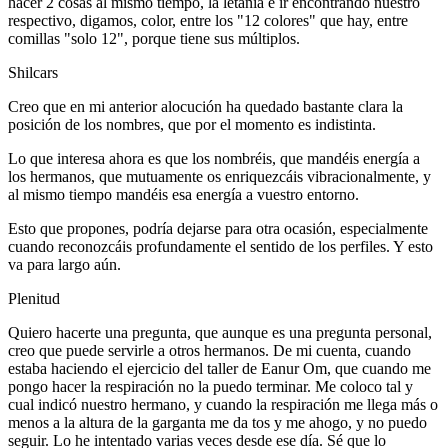
hacer 2 cosas al mismo tiempo, la letanía e ir encontrando nuestro
respectivo, digamos, color, entre los "12 colores" que hay, entre
comillas "solo 12", porque tiene sus múltiplos.
Shilcars
Creo que en mi anterior alocución ha quedado bastante clara la
posición de los nombres, que por el momento es indistinta.
Lo que interesa ahora es que los nombréis, que mandéis energía a
los hermanos, que mutuamente os enriquezcáis vibracionalmente, y
al mismo tiempo mandéis esa energía a vuestro entorno.
Esto que propones, podría dejarse para otra ocasión, especialmente
cuando reconozcáis profundamente el sentido de los perfiles. Y esto
va para largo aún.
Plenitud
Quiero hacerte una pregunta, que aunque es una pregunta personal,
creo que puede servirle a otros hermanos. De mi cuenta, cuando
estaba haciendo el ejercicio del taller de Eanur Om, que cuando me
pongo hacer la respiración no la puedo terminar. Me coloco tal y
cual indicó nuestro hermano, y cuando la respiración me llega más o
menos a la altura de la garganta me da tos y me ahogo, y no puedo
seguir. Lo he intentado varias veces desde ese día. Sé que lo