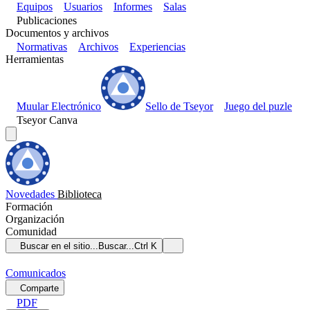
Equipos
Usuarios
Informes
Salas
Publicaciones
Documentos y archivos
Normativas
Archivos
Experiencias
Herramientas
Muular Electrónico
Sello de Tseyor
Juego del puzle
Tseyor Canva
Novedades
Biblioteca
Formación
Organización
Comunidad
Buscar en el sitio...
Buscar...
Ctrl K
Comunicados
Comparte
PDF