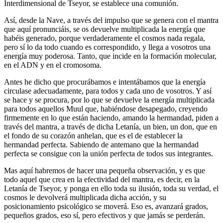
Interdimensional de Tseyor, se establece una comunión.
Así, desde la Nave, a través del impulso que se genera con el mantra
que aquí pronunciáis, se os devuelve multiplicada la energía que
habéis generado, porque verdaderamente el cosmos nada regala,
pero sí lo da todo cuando es correspondido, y llega a vosotros una
energía muy poderosa. Tanto, que incide en la formación molecular,
en el ADN y en el cromosoma.
Antes he dicho que procurábamos e intentábamos que la energía
circulase adecuadamente, para todos y cada uno de vosotros. Y así
se hace y se procura, por lo que se devuelve la energía multiplicada
para todos aquellos Muul que, habiéndose desapegado, creyendo
firmemente en lo que están haciendo, amando la hermandad, piden a
través del mantra, a través de dicha Letanía, un bien, un don, que en
el fondo de su corazón anhelan, que es el de establecer la
hermandad perfecta. Sabiendo de antemano que la hermandad
perfecta se consigue con la unión perfecta de todos sus integrantes.
Mas aquí habremos de hacer una pequeña observación, y es que
todo aquel que crea en la efectividad del mantra, es decir, en la
Letanía de Tseyor, y ponga en ello toda su ilusión, toda su verdad, el
cosmos le devolverá multiplicada dicha acción, y su
posicionamiento psicológico se moverá. Eso es, avanzará grados,
pequeños grados, eso sí, pero efectivos y que jamás se perderán.