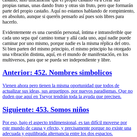
propias ramas, unas dando fruto y otras sin fruto, pero que formarán
parte del propio castaño. Aquí no estamos hablando de rompimiento,
en absoluto, aunque si queréis pensarlo así pues sois libres para
hacerlo.
Evidentemente es una cuestión personal, íntima e intransferible que
cada uno sepa qué camino tomar y allá cada uno, aquí nadie puede
caminar por uno mismo, porque nadie es la misma réplica del otro.
Si bien parten del mismo principio, el mismo principio ha otorgado
una vibración distinta, aquí, en el mundo de manifestación, en los
multiversos, para que se pueda ser independiente y libre.
Anterior: 452. Nombres simbolicos
Vienen ahora pero tienen la misma oportunidad que todos de
actualizar sus ideas, sus arquetipos, por nuevos paradigmas. Que no
duden que aquí en Tseyor tendrán toda la ayuda que precisen.
Siguiente: 453. Somos niños
Por eso, bajo el aspecto tridimensional, es tan difícil moverse por
este mundo de causa y efecto, y precisamente porque no existe una
adecuada y equilibrada alternancia entre los dos espacios.