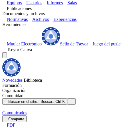
Equipos
Usuarios
Informes
Salas
Publicaciones
Documentos y archivos
Normativas
Archivos
Experiencias
Herramientas
Muular Electrónico
Sello de Tseyor
Juego del puzle
Tseyor Canva
Novedades
Biblioteca
Formación
Organización
Comunidad
Buscar en el sitio...
Buscar...
Ctrl K
Comunicados
Comparte
PDF