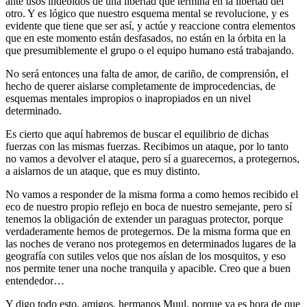
ante usos indebidos de una libertad que termina en la libertad del
otro. Y es lógico que nuestro esquema mental se revolucione, y es
evidente que tiene que ser así, y actúe y reaccione contra elementos
que en este momento están desfasados, no están en la órbita en la
que presumiblemente el grupo o el equipo humano está trabajando.
No será entonces una falta de amor, de cariño, de comprensión, el
hecho de querer aislarse completamente de improcedencias, de
esquemas mentales impropios o inapropiados en un nivel
determinado.
Es cierto que aquí habremos de buscar el equilibrio de dichas
fuerzas con las mismas fuerzas. Recibimos un ataque, por lo tanto
no vamos a devolver el ataque, pero sí a guarecernos, a protegernos,
a aislarnos de un ataque, que es muy distinto.
No vamos a responder de la misma forma a como hemos recibido el
eco de nuestro propio reflejo en boca de nuestro semejante, pero sí
tenemos la obligación de extender un paraguas protector, porque
verdaderamente hemos de protegernos. De la misma forma que en
las noches de verano nos protegemos en determinados lugares de la
geografía con sutiles velos que nos aíslan de los mosquitos, y eso
nos permite tener una noche tranquila y apacible. Creo que a buen
entendedor…
Y digo todo esto, amigos, hermanos Muul, porque ya es hora de que