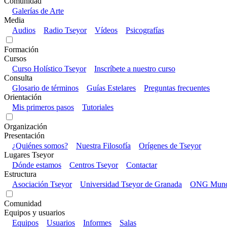
Comunidad
Galerías de Arte
Media
Audios
Radio Tseyor
Vídeos
Psicografías
Formación
Cursos
Curso Holístico Tseyor
Inscríbete a nuestro curso
Consulta
Glosario de términos
Guías Estelares
Preguntas frecuentes
Orientación
Mis primeros pasos
Tutoriales
Organización
Presentación
¿Quiénes somos?
Nuestra Filosofía
Orígenes de Tseyor
Lugares Tseyor
Dónde estamos
Centros Tseyor
Contactar
Estructura
Asociación Tseyor
Universidad Tseyor de Granada
ONG Mundo
Comunidad
Equipos y usuarios
Equipos
Usuarios
Informes
Salas