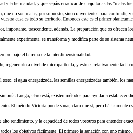
dad y la hermandad, y que sepáis erradicar de cuajo todas las “malas hi
a, que no son malas, por supuesto, sino convenientes para confundir, y 
vuestra casa es todo su territorio. Entonces este es el primer planteamie
r, importante, trascendente, además. La preparación que os ofrecen los 
realmente experimenta, se transforma y modifica parte de su sistema n
iempre bajo el baremo de la interdimensionalidad.
, regenerarlo a nivel de micropartícula, y esto es relativamente fácil c
l testo, el agua energetizada, las semillas energetizadas también, los ma
intonía. Luego, claro está, existen métodos para ayudar a establecer di
ento. El método Victoria puede sanar, claro que sí, pero básicamente es
 alto rendimiento, y la capacidad de todos vosotros para entender exacta
 todos los objetivos fácilmente. El primero la sanación con uno mismo,