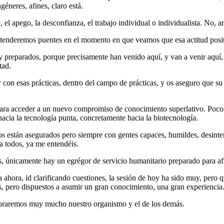
éneres, afines, claro está.
el apego, la desconfianza, el trabajo individual o individualista. No, 
 tenderemos puentes en el momento en que veamos que esa actitud positiva
preparados, porque precisamente han venido aquí, y van a venir aquí, a
tad.
 con esas prácticas, dentro del campo de prácticas, y os aseguro que su 
para acceder a un nuevo compromiso de conocimiento superlativo. Poco 
acia la tecnología punta, concretamente hacia la biotecnología.
s están asegurados pero siempre con gentes capaces, humildes, desintere
a todos, ya me entendéis.
, únicamente hay un egrégor de servicio humanitario preparado para afr
hora, id clarificando cuestiones, la sesión de hoy ha sido muy, pero qu
es, pero dispuestos a asumir un gran conocimiento, una gran experiencia
joraremos muy mucho nuestro organismo y el de los demás.