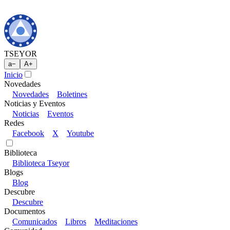
TSEYOR
a
−
A
+
Inicio
Novedades
Novedades
Boletines
Noticias y Eventos
Noticias
Eventos
Redes
Facebook
X
Youtube
Biblioteca
Biblioteca Tseyor
Blogs
Blog
Descubre
Descubre
Documentos
Comunicados
Libros
Meditaciones