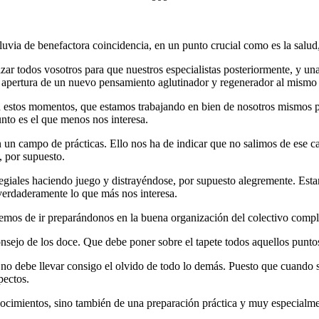
uvia de benefactora coincidencia, en un punto crucial como es la salud,
alizar todos vosotros para que nuestros especialistas posteriormente, y 
 apertura de un nuevo pensamiento aglutinador y regenerador al mismo
 estos momentos, que estamos trabajando en bien de nosotros mismos pr
unto es el que menos nos interesa.
un campo de prácticas. Ello nos ha de indicar que no salimos de ese cam
, por supuesto.
legiales haciendo juego y distrayéndose, por supuesto alegremente. Es
 verdaderamente lo que más nos interesa.
emos de ir preparándonos en la buena organización del colectivo compl
onsejo de los doce. Que debe poner sobre el tapete todos aquellos punto
as no debe llevar consigo el olvido de todo lo demás. Puesto que cuando
pectos.
ocimientos, sino también de una preparación práctica y muy especialme