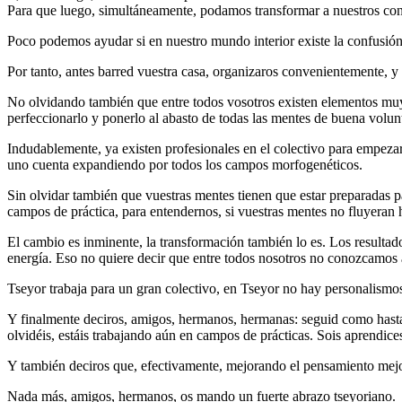
Para que luego, simultáneamente, podamos transformar a nuestros cong
Poco podemos ayudar si en nuestro mundo interior existe la confusión, 
Por tanto, antes barred vuestra casa, organizaros convenientemente, y
No olvidando también que entre todos vosotros existen elementos muy 
perfeccionarlo y ponerlo al abasto de todas las mentes de buena volun
Indudablemente, ya existen profesionales en el colectivo para empezar
uno cuenta expandiendo por todos los campos morfogenéticos.
Sin olvidar también que vuestras mentes tienen que estar preparadas 
campos de práctica, para entendernos, si vuestras mentes no fluyeran h
El cambio es inminente, la transformación también lo es. Los resultado
energía. Eso no quiere decir que entre todos nosotros no conozcamos 
Tseyor trabaja para un gran colectivo, en Tseyor no hay personalismos
Y finalmente deciros, amigos, hermanos, hermanas: seguid como hasta a
olvidéis, estáis trabajando aún en campos de prácticas. Sois aprendic
Y también deciros que, efectivamente, mejorando el pensamiento me
Nada más, amigos, hermanos, os mando un fuerte abrazo tseyoriano.