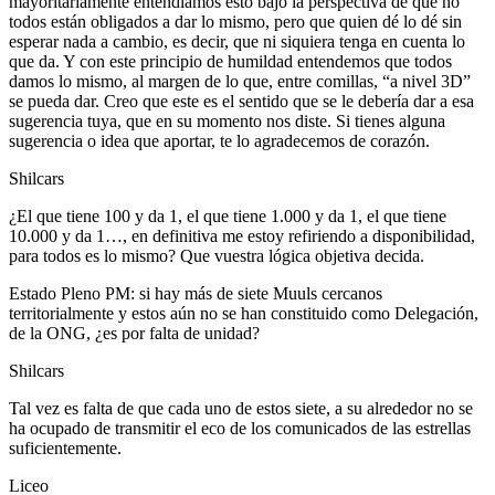
mayoritariamente entendíamos esto bajo la perspectiva de que no
todos están obligados a dar lo mismo, pero que quien dé lo dé sin
esperar nada a cambio, es decir, que ni siquiera tenga en cuenta lo
que da. Y con este principio de humildad entendemos que todos
damos lo mismo, al margen de lo que, entre comillas, “a nivel 3D”
se pueda dar. Creo que este es el sentido que se le debería dar a esa
sugerencia tuya, que en su momento nos diste. Si tienes alguna
sugerencia o idea que aportar, te lo agradecemos de corazón.
Shilcars
¿El que tiene 100 y da 1, el que tiene 1.000 y da 1, el que tiene
10.000 y da 1…, en definitiva me estoy refiriendo a disponibilidad,
para todos es lo mismo? Que vuestra lógica objetiva decida.
Estado Pleno PM: si hay más de siete Muuls cercanos
territorialmente y estos aún no se han constituido como Delegación,
de la ONG, ¿es por falta de unidad?
Shilcars
Tal vez es falta de que cada uno de estos siete, a su alrededor no se
ha ocupado de transmitir el eco de los comunicados de las estrellas
suficientemente.
Liceo