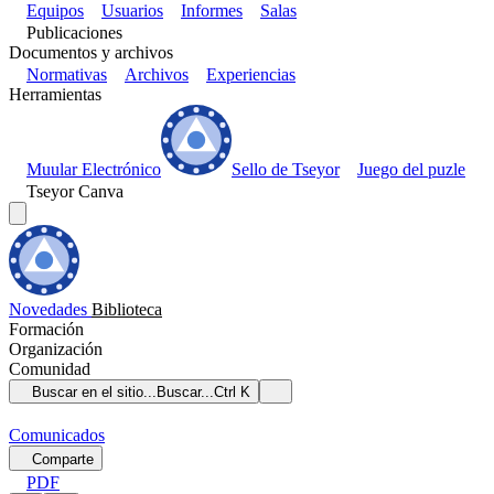
Equipos
Usuarios
Informes
Salas
Publicaciones
Documentos y archivos
Normativas
Archivos
Experiencias
Herramientas
Muular Electrónico
Sello de Tseyor
Juego del puzle
Tseyor Canva
Novedades
Biblioteca
Formación
Organización
Comunidad
Buscar en el sitio...
Buscar...
Ctrl K
Comunicados
Comparte
PDF