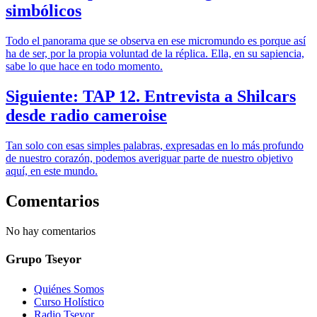
simbólicos
Todo el panorama que se observa en ese micromundo es porque así
ha de ser, por la propia voluntad de la réplica. Ella, en su sapiencia,
sabe lo que hace en todo momento.
Siguiente: TAP 12. Entrevista a Shilcars
desde radio cameroise
Tan solo con esas simples palabras, expresadas en lo más profundo
de nuestro corazón, podemos averiguar parte de nuestro objetivo
aquí, en este mundo.
Comentarios
No hay comentarios
Grupo Tseyor
Quiénes Somos
Curso Holístico
Radio Tseyor