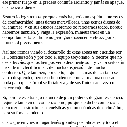
ese primer fuego en la pradera continúe ardiendo y jamás se apague,
cual zarza ardiente.
Seguro lo lograremos, porque detrás hay todo un espíritu amoroso y
de confraternidad, unas tierras maravillosas, unas gentes dignas de
tal empresa, y en sus espejos habremos de reflejarnos todos, porque
habremos también, y valga la expresión, mimetizarnos en un
comportamiento tan humano pero grandiosamente eficaz, por su
humildad precisamente.
Así que iremos viendo el desarrollo de estas zonas tan queridas por
la Confederación y por todo el equipo tseyoriano. Y deciros que no
desfallezcáis, que los tiempos verdaderamente son, y van a serlo aún
más, de mucha dificultad, de mucha dispersión, de mucha
confusión. Que también, por cierto, algunas ramas del castaño se
van a desprender, pero eso lo podemos comparar a una necesaria
poda para que el árbol se fortalezca y dé sus frutos cada vez con
mayor enjundia.
Sí, porque este trabajo requiere de gran poderío, de gran resistencia,
requiere también un comienzo puro, porque de dicho comienzo han
de nacer las estructuras adeneísticas y cromosómicas de dicho árbol,
para su fortalecimiento.
Claro que en vuestro lugar tenéis grandes posibilidades, y todo el