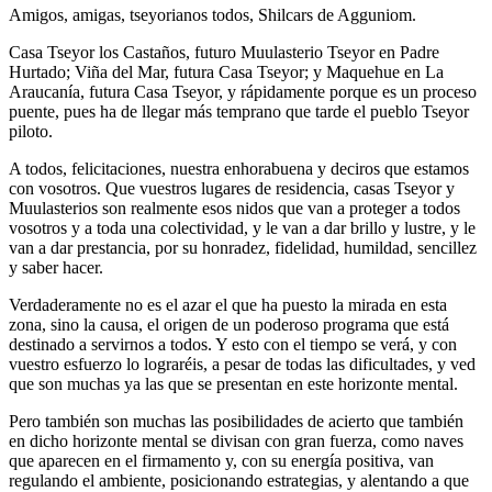
Amigos, amigas, tseyorianos todos, Shilcars de Agguniom.
Casa Tseyor los Castaños, futuro Muulasterio Tseyor en Padre
Hurtado; Viña del Mar, futura Casa Tseyor; y Maquehue en La
Araucanía, futura Casa Tseyor, y rápidamente porque es un proceso
puente, pues ha de llegar más temprano que tarde el pueblo Tseyor
piloto.
A todos, felicitaciones, nuestra enhorabuena y deciros que estamos
con vosotros. Que vuestros lugares de residencia, casas Tseyor y
Muulasterios son realmente esos nidos que van a proteger a todos
vosotros y a toda una colectividad, y le van a dar brillo y lustre, y le
van a dar prestancia, por su honradez, fidelidad, humildad, sencillez
y saber hacer.
Verdaderamente no es el azar el que ha puesto la mirada en esta
zona, sino la causa, el origen de un poderoso programa que está
destinado a servirnos a todos. Y esto con el tiempo se verá, y con
vuestro esfuerzo lo lograréis, a pesar de todas las dificultades, y ved
que son muchas ya las que se presentan en este horizonte mental.
Pero también son muchas las posibilidades de acierto que también
en dicho horizonte mental se divisan con gran fuerza, como naves
que aparecen en el firmamento y, con su energía positiva, van
regulando el ambiente, posicionando estrategias, y alentando a que