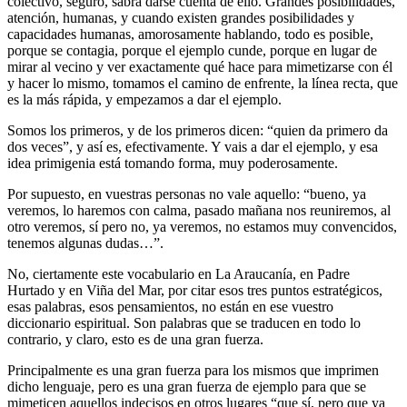
colectivo, seguro, sabrá darse cuenta de ello. Grandes posibilidades,
atención, humanas, y cuando existen grandes posibilidades y
capacidades humanas, amorosamente hablando, todo es posible,
porque se contagia, porque el ejemplo cunde, porque en lugar de
mirar al vecino y ver exactamente qué hace para mimetizarse con él
y hacer lo mismo, tomamos el camino de enfrente, la línea recta, que
es la más rápida, y empezamos a dar el ejemplo.
Somos los primeros, y de los primeros dicen: “quien da primero da
dos veces”, y así es, efectivamente. Y vais a dar el ejemplo, y esa
idea primigenia está tomando forma, muy poderosamente.
Por supuesto, en vuestras personas no vale aquello: “bueno, ya
veremos, lo haremos con calma, pasado mañana nos reuniremos, al
otro veremos, sí pero no, ya veremos, no estamos muy convencidos,
tenemos algunas dudas…”.
No, ciertamente este vocabulario en La Araucanía, en Padre
Hurtado y en Viña del Mar, por citar esos tres puntos estratégicos,
esas palabras, esos pensamientos, no están en ese vuestro
diccionario espiritual. Son palabras que se traducen en todo lo
contrario, y claro, esto es de una gran fuerza.
Principalmente es una gran fuerza para los mismos que imprimen
dicho lenguaje, pero es una gran fuerza de ejemplo para que se
mimeticen aquellos indecisos en otros lugares “que sí, pero que ya