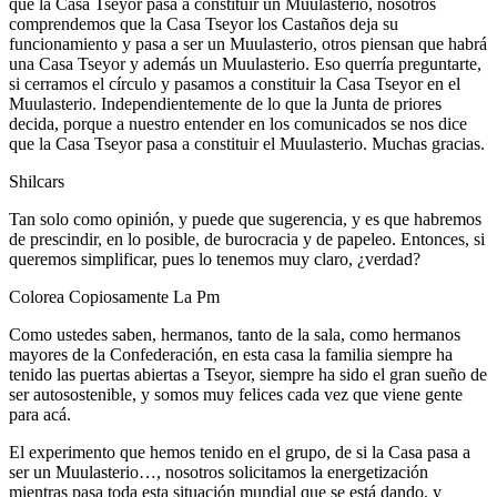
que la Casa Tseyor pasa a constituir un Muulasterio, nosotros
comprendemos que la Casa Tseyor los Castaños deja su
funcionamiento y pasa a ser un Muulasterio, otros piensan que habrá
una Casa Tseyor y además un Muulasterio. Eso querría preguntarte,
si cerramos el círculo y pasamos a constituir la Casa Tseyor en el
Muulasterio. Independientemente de lo que la Junta de priores
decida, porque a nuestro entender en los comunicados se nos dice
que la Casa Tseyor pasa a constituir el Muulasterio. Muchas gracias.
Shilcars
Tan solo como opinión, y puede que sugerencia, y es que habremos
de prescindir, en lo posible, de burocracia y de papeleo. Entonces, si
queremos simplificar, pues lo tenemos muy claro, ¿verdad?
Colorea Copiosamente La Pm
Como ustedes saben, hermanos, tanto de la sala, como hermanos
mayores de la Confederación, en esta casa la familia siempre ha
tenido las puertas abiertas a Tseyor, siempre ha sido el gran sueño de
ser autosostenible, y somos muy felices cada vez que viene gente
para acá.
El experimento que hemos tenido en el grupo, de si la Casa pasa a
ser un Muulasterio…, nosotros solicitamos la energetización
mientras pasa toda esta situación mundial que se está dando, y