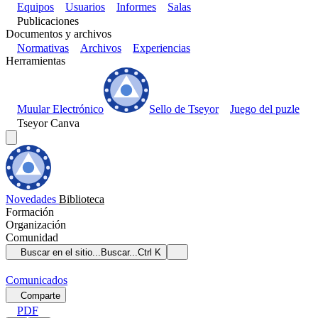
Equipos
Usuarios
Informes
Salas
Publicaciones
Documentos y archivos
Normativas
Archivos
Experiencias
Herramientas
Muular Electrónico
Sello de Tseyor
Juego del puzle
Tseyor Canva
Novedades
Biblioteca
Formación
Organización
Comunidad
Buscar en el sitio...
Buscar...
Ctrl K
Comunicados
Comparte
PDF