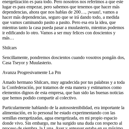
energetización es para todo. Pero nosotros nos referimos a que este
lugar es para empezar, pero sabemos que tenemos que hacer más
dependencias, ahora que nos hablas de 200…, ¡wuau!, vamos a
hacer más dependencias, seguro que se irá dando todo, a medida
que vamos caminando pasito a pasito. Pero esa era la idea, que
mientras tanto la casa pueda pasar a muulasterio, mientras podemos
ir edificando lo otro. Vamos a ser muy felices con doscientos y
más…
Shilcars
Sencillamente, pondremos doscientos cuando vosotros pongáis dos,
Casa Tseyor y Muulasterio.
Avanza Progresivamente La Pm
Amado hermano Shilcars, muy agradecida por tus palabras y a toda
la Confederación, por tratarnos de esta manera y estimarnos como
elementos dignos de esta empresa, que han sido las buenas noticias
que hemos podido compartir al colectivo.
Particularmente hablando de la autosostenibilidad, era importante la
alimentación, en lo personal he estado experimentando con las
semillas energetizadas, agua energetizada, en mi propio espacio
donde vivo. Sin embargo, me ha surgido una duda con respecto al
proceso de siembra, la Luna. Ayer y anteayer estaba en su máximo