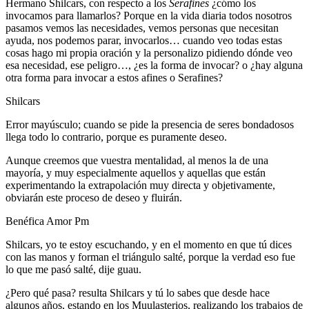
Hermano Shilcars, con respecto a los
Serafines
¿cómo los
invocamos para llamarlos? Porque en la vida diaria todos nosotros
pasamos vemos las necesidades, vemos personas que necesitan
ayuda, nos podemos parar, invocarlos… cuando veo todas estas
cosas hago mi propia oración y la personalizo pidiendo dónde veo
esa necesidad, ese peligro…, ¿es la forma de invocar? o ¿hay alguna
otra forma para invocar a estos afines o Serafines?
Shilcars
Error mayúsculo; cuando se pide la presencia de seres bondadosos
llega todo lo contrario, porque es puramente deseo.
Aunque creemos que vuestra mentalidad, al menos la de una
mayoría, y muy especialmente aquellos y aquellas que están
experimentando la extrapolación muy directa y objetivamente,
obviarán este proceso de deseo y fluirán.
Benéfica Amor Pm
Shilcars, yo te estoy escuchando, y en el momento en que tú dices
con las manos y forman el triángulo salté, porque la verdad eso fue
lo que me pasó salté, dije guau.
¿Pero qué pasa? resulta Shilcars y tú lo sabes que desde hace
algunos años, estando en los Muulasterios, realizando los trabajos de