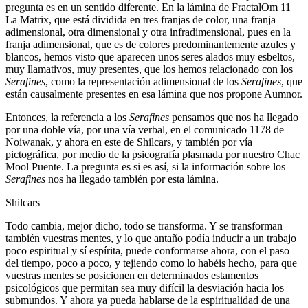
pregunta es en un sentido diferente. En la lámina de FractalOm 11
La Matrix, que está dividida en tres franjas de color, una franja
adimensional, otra dimensional y otra infradimensional, pues en la
franja adimensional, que es de colores predominantemente azules y
blancos, hemos visto que aparecen unos seres alados muy esbeltos,
muy llamativos, muy presentes, que los hemos relacionado con los
Serafines
, como la representación adimensional de los
Serafines
, que
están causalmente presentes en esa lámina que nos propone Aumnor.
Entonces, la referencia a los
Serafines
pensamos que nos ha llegado
por una doble vía, por una vía verbal, en el comunicado 1178 de
Noiwanak, y ahora en este de Shilcars, y también por vía
pictográfica, por medio de la psicografía plasmada por nuestro Chac
Mool Puente. La pregunta es si es así, si la información sobre los
Serafines
nos ha llegado también por esta lámina.
Shilcars
Todo cambia, mejor dicho, todo se transforma. Y se transforman
también vuestras mentes, y lo que antaño podía inducir a un trabajo
poco espiritual y sí espírita, puede conformarse ahora, con el paso
del tiempo, poco a poco, y tejiendo como lo habéis hecho, para que
vuestras mentes se posicionen en determinados estamentos
psicológicos que permitan sea muy difícil la desviación hacia los
submundos. Y ahora ya pueda hablarse de la espiritualidad de una