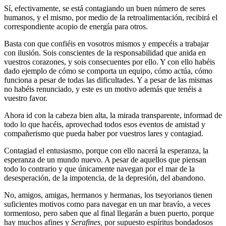
Sí, efectivamente, se está contagiando un buen número de seres
humanos, y el mismo, por medio de la retroalimentación, recibirá el
correspondiente acopio de energía para otros.
Basta con que confiéis en vosotros mismos y empecéis a trabajar
con ilusión. Sois conscientes de la responsabilidad que anida en
vuestros corazones, y sois consecuentes por ello. Y con ello habéis
dado ejemplo de cómo se comporta un equipo, cómo actúa, cómo
funciona a pesar de todas las dificultades. Y a pesar de las mismas
no habéis renunciado, y este es un motivo además que tenéis a
vuestro favor.
Ahora id con la cabeza bien alta, la mirada transparente, informad de
todo lo que hacéis, aprovechad todos esos eventos de amistad y
compañerismo que pueda haber por vuestros lares y contagiad.
Contagiad el entusiasmo, porque con ello nacerá la esperanza, la
esperanza de un mundo nuevo. A pesar de aquellos que piensan
todo lo contrario y que únicamente navegan por el mar de la
desesperación, de la impotencia, de la depresión, del abandono.
No, amigos, amigas, hermanos y hermanas, los tseyorianos tienen
suficientes motivos como para navegar en un mar bravío, a veces
tormentoso, pero saben que al final llegarán a buen puerto, porque
hay muchos afines y
Serafines,
por supuesto espíritus bondadosos