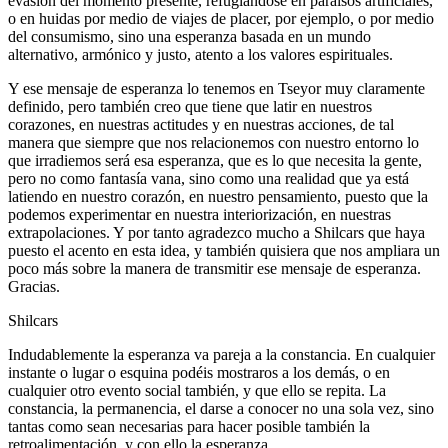
evasión del momento presente, refugiándose en paraísos artificiales,
o en huidas por medio de viajes de placer, por ejemplo, o por medio
del consumismo, sino una esperanza basada en un mundo
alternativo, armónico y justo, atento a los valores espirituales.
Y ese mensaje de esperanza lo tenemos en Tseyor muy claramente
definido, pero también creo que tiene que latir en nuestros
corazones, en nuestras actitudes y en nuestras acciones, de tal
manera que siempre que nos relacionemos con nuestro entorno lo
que irradiemos será esa esperanza, que es lo que necesita la gente,
pero no como fantasía vana, sino como una realidad que ya está
latiendo en nuestro corazón, en nuestro pensamiento, puesto que la
podemos experimentar en nuestra interiorización, en nuestras
extrapolaciones. Y por tanto agradezco mucho a Shilcars que haya
puesto el acento en esta idea, y también quisiera que nos ampliara un
poco más sobre la manera de transmitir ese mensaje de esperanza.
Gracias.
Shilcars
Indudablemente la esperanza va pareja a la constancia. En cualquier
instante o lugar o esquina podéis mostraros a los demás, o en
cualquier otro evento social también, y que ello se repita. La
constancia, la permanencia, el darse a conocer no una sola vez, sino
tantas como sean necesarias para hacer posible también la
retroalimentación, y con ello la esperanza.