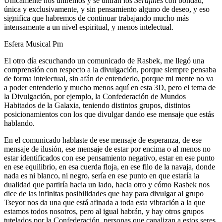
Únicamente nos uniremos y se unirán los
Serafines
con bondad,
única y exclusivamente, y sin pensamiento alguno de deseo, y eso
significa que habremos de continuar trabajando mucho más
intensamente a un nivel espiritual, y menos intelectual.
Esfera Musical Pm
El otro día escuchando un comunicado de Rasbek, me llegó una
comprensión con respecto a la divulgación, porque siempre pensaba
de forma intelectual, sin afán de entenderlo, porque mi mente no va
a poder entenderlo y mucho menos aquí en esta 3D, pero el tema de
la Divulgación, por ejemplo, la Confederación de Mundos
Habitados de la Galaxia, teniendo distintos grupos, distintos
posicionamientos con los que divulgar dando ese mensaje que estás
hablando.
En el comunicado hablaste de ese mensaje de esperanza, de ese
mensaje de ilusión, ese mensaje de estar por encima o al menos no
estar identificados con ese pensamiento negativo, estar en ese punto
en ese equilibrio, en esa cuerda floja, en ese filo de la navaja, donde
nada es ni blanco, ni negro, sería en ese punto en que estaría la
dualidad que partiría hacia un lado, hacia otro y cómo Rasbek nos
dice de las infinitas posibilidades que hay para divulgar al grupo
Tseyor nos da una que está afinada a toda esta vibración a la que
estamos todos nosotros, pero al igual habrán, y hay otros grupos
tutelados por la Confederación, personas que canalizan a estos seres,