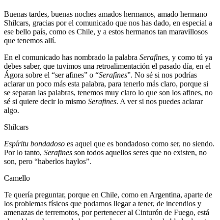
Buenas tardes, buenas noches amados hermanos, amado hermano
Shilcars, gracias por el comunicado que nos has dado, en especial a
ese bello país, como es Chile, y a estos hermanos tan maravillosos
que tenemos allí.
En el comunicado has nombrado la palabra
Serafines
, y como tú ya
debes saber, que tuvimos una retroalimentación el pasado día, en el
Ágora sobre el “ser afines” o “
Serafines
”. No sé si nos podrías
aclarar un poco más esta palabra, para tenerlo más claro, porque si
se separan las palabras, tenemos muy claro lo que son los afines, no
sé si quiere decir lo mismo
Serafines
. A ver si nos puedes aclarar
algo.
Shilcars
Espíritu bondadoso
es aquel que es bondadoso como ser, no siendo.
Por lo tanto,
Serafines
son todos aquellos seres que no existen, no
son, pero “haberlos haylos”.
Camello
Te quería preguntar, porque en Chile, como en Argentina, aparte de
los problemas físicos que podamos llegar a tener, de incendios y
amenazas de terremotos, por pertenecer al Cinturón de Fuego, está