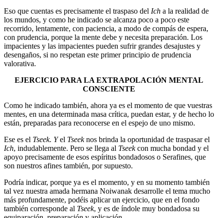
Eso que cuentas es precisamente el traspaso del
Ich
a la realidad de
los mundos, y como he indicado se alcanza poco a poco este
recorrido, lentamente, con paciencia, a modo de compás de espera,
con prudencia, porque la mente debe y necesita preparación. Los
impacientes y las impacientes pueden sufrir grandes desajustes y
desengaños, si no respetan este primer principio de prudencia
valorativa.
EJERCICIO PARA LA EXTRAPOLACIÓN MENTAL
CONSCIENTE
Como he indicado también, ahora ya es el momento de que vuestras
mentes, en una determinada masa crítica, puedan estar, y de hecho lo
están, preparadas para reconocerse en el espejo de uno mismo.
Ese es el
Tseek. Y
el
Tseek
nos brinda la oportunidad de traspasar el
Ich
, indudablemente. Pero se llega al
Tseek
con mucha bondad y el
apoyo precisamente de esos espíritus bondadosos o Serafines, que
son nuestros afines también, por supuesto.
Podría indicar, porque ya es el momento, y en su momento también
tal vez nuestra amada hermana Noiwanak desarrolle el tema mucho
más profundamente, podéis aplicar un ejercicio, que en el fondo
también corresponde al
Tseek
, y es de índole muy bondadosa su
equiparación, preparación y aplicación.