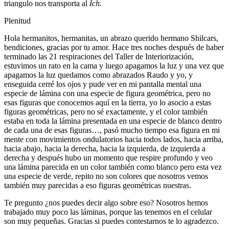
triangulo nos transporta al
Ich.
Plenitud
Hola hermanitos, hermanitas, un abrazo querido hermano Shilcars,
bendiciones, gracias por tu amor. Hace tres noches después de haber
terminado las 21 respiraciones del Taller de Interiorización,
estuvimos un rato en la cama y luego apagamos la luz y una vez que
apagamos la luz quedamos como abrazados Raudo y yo, y
enseguida cerré los ojos y pude ver en mi pantalla mental una
especie de lámina con una especie de figura geométrica, pero no
esas figuras que conocemos aquí en la tierra, yo lo asocio a estas
figuras geométricas, pero no sé exactamente, y el color también
estaba en toda la lámina presentada en una especie de blanco dentro
de cada una de esas figuras…, pasó mucho tiempo esa figura en mi
mente con movimientos ondulatorios hacia todos lados, hacia arriba,
hacia abajo, hacia la derecha, hacia la izquierda, de izquierda a
derecha y después hubo un momento que respire profundo y veo
una lámina parecida en un color también como blanco pero esta vez
una especie de verde, repito no son colores que nosotros vemos
también muy parecidas a eso figuras geométricas nuestras.
Te pregunto ¿nos puedes decir algo sobre eso? Nosotros hemos
trabajado muy poco las láminas, porque las tenemos en el celular
son muy pequeñas. Gracias si puedes contestarnos te lo agradezco.