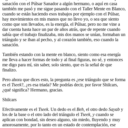
sanación con el Púlsar Sanador a algún hermano, o aquí en casa
también me pasó y me sigue pasando con el Taller Mente en Blanco,
cuando se están haciendo esos trabajos por ejemplo con el Púlsar,
hay movimientos en mis manos que no llevo yo, o sea que siento
como que son llevados, es la energía, el Púlsar, pero no me vine a
dar cuenta hasta hace un par de años atrás, que de repente cuando
sabía que el trabajo finalizaba, mis dos manos se unían, formaban un
triángulo y se iban al pecho, y al corazón también, eso cuando la
sanación.
También estando con la mente en blanco, siento como esa energía
me lleva a hacer formas de todo y al final figuras, no sé, y entonces
me digo para mí, sin saber, solo siento, que es la señal de que
finalizo.
Pero ahora que dices esto, la pregunta es ¿ese triángulo que se forma
es el
Tseek
?, ¿es esa triada? Me podrías decir, por favor Shilcars,
¿qué significa? Hermano, gracias.
Shilcars
Efectivamente es el
Tseek.
Un dedo es el
Beh,
el otro dedo
Sayab
y
los de la base o el otro lado del triángulo el
Tseek, y
cuando se
aplican con bondad, sin deseo alguno, sin miedo, fluyendo y muy
amorosamente, por lo tanto en un estado de contemplación, ese