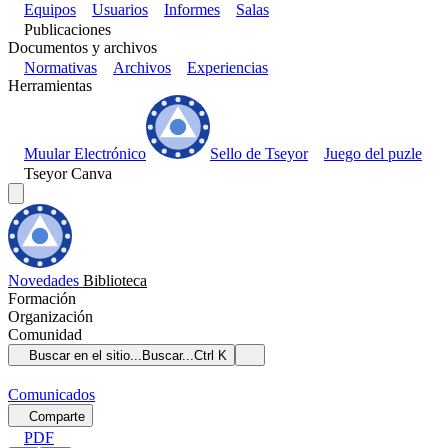
Equipos
Usuarios
Informes
Salas
Publicaciones
Documentos y archivos
Normativas
Archivos
Experiencias
Herramientas
Muular Electrónico
Sello de Tseyor
Juego del puzle
Tseyor Canva
Novedades
Biblioteca
Formación
Organización
Comunidad
Buscar en el sitio...
Buscar...
Ctrl K
Comunicados
Comparte
PDF