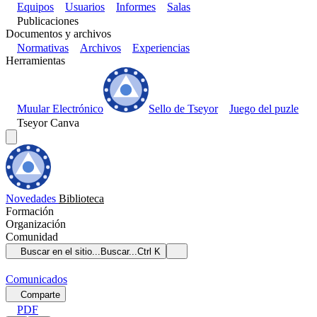
Equipos
Usuarios
Informes
Salas
Publicaciones
Documentos y archivos
Normativas
Archivos
Experiencias
Herramientas
Muular Electrónico
Sello de Tseyor
Juego del puzle
Tseyor Canva
Novedades
Biblioteca
Formación
Organización
Comunidad
Buscar en el sitio...
Buscar...
Ctrl K
Comunicados
Comparte
PDF