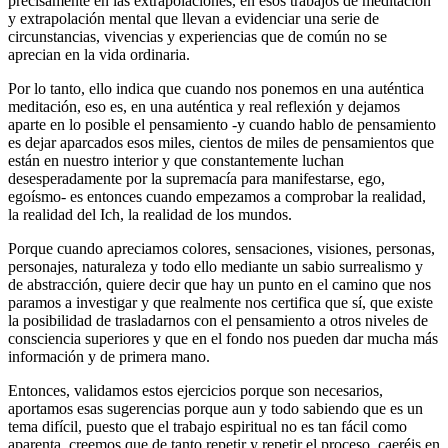
precisamente en las extrapolaciones, en esos trabajos de meditación
y extrapolación mental que llevan a evidenciar una serie de
circunstancias, vivencias y experiencias que de común no se
aprecian en la vida ordinaria.
Por lo tanto, ello indica que cuando nos ponemos en una auténtica
meditación, eso es, en una auténtica y real reflexión y dejamos
aparte en lo posible el pensamiento -y cuando hablo de pensamiento
es dejar aparcados esos miles, cientos de miles de pensamientos que
están en nuestro interior y que constantemente luchan
desesperadamente por la supremacía para manifestarse, ego,
egoísmo- es entonces cuando empezamos a comprobar la realidad,
la realidad del Ich, la realidad de los mundos.
Porque cuando apreciamos colores, sensaciones, visiones, personas,
personajes, naturaleza y todo ello mediante un sabio surrealismo y
de abstracción, quiere decir que hay un punto en el camino que nos
paramos a investigar y que realmente nos certifica que sí, que existe
la posibilidad de trasladarnos con el pensamiento a otros niveles de
consciencia superiores y que en el fondo nos pueden dar mucha más
información y de primera mano.
Entonces, validamos estos ejercicios porque son necesarios,
aportamos esas sugerencias porque aun y todo sabiendo que es un
tema difícil, puesto que el trabajo espiritual no es tan fácil como
aparenta, creemos que de tanto repetir y repetir el proceso, caeréis en