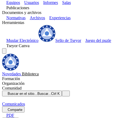
Equipos
Usuarios
Informes
Salas
Publicaciones
Documentos y archivos
Normativas
Archivos
Experiencias
Herramientas
Muular Electrónico
Sello de Tseyor
Juego del puzle
Tseyor Canva
Novedades
Biblioteca
Formación
Organización
Comunidad
Buscar en el sitio...
Buscar...
Ctrl K
Comunicados
Comparte
PDF