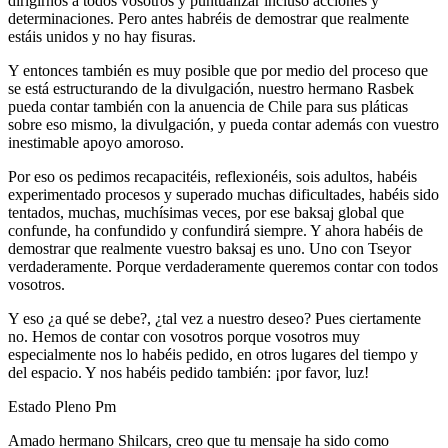
dirigirnos a todos vosotros y puntualizar incluso acciones y
determinaciones. Pero antes habréis de demostrar que realmente
estáis unidos y no hay fisuras.
Y entonces también es muy posible que por medio del proceso que
se está estructurando de la divulgación, nuestro hermano Rasbek
pueda contar también con la anuencia de Chile para sus pláticas
sobre eso mismo, la divulgación, y pueda contar además con vuestro
inestimable apoyo amoroso.
Por eso os pedimos recapacitéis, reflexionéis, sois adultos, habéis
experimentado procesos y superado muchas dificultades, habéis sido
tentados, muchas, muchísimas veces, por ese baksaj global que
confunde, ha confundido y confundirá siempre. Y ahora habéis de
demostrar que realmente vuestro baksaj es uno. Uno con Tseyor
verdaderamente. Porque verdaderamente queremos contar con todos
vosotros.
Y eso ¿a qué se debe?, ¿tal vez a nuestro deseo? Pues ciertamente
no. Hemos de contar con vosotros porque vosotros muy
especialmente nos lo habéis pedido, en otros lugares del tiempo y
del espacio. Y nos habéis pedido también: ¡por favor, luz!
Estado Pleno Pm
Amado hermano Shilcars, creo que tu mensaje ha sido como