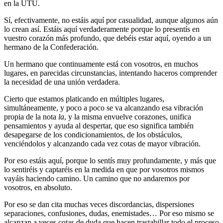
en la UTU.
Sí, efectivamente, no estáis aquí por casualidad, aunque algunos aún
lo crean así. Estáis aquí verdaderamente porque lo presentís en
vuestro corazón más profundo, que debéis estar aquí, oyendo a un
hermano de la Confederación.
Un hermano que continuamente está con vosotros, en muchos
lugares, en parecidas circunstancias, intentando haceros comprender
la necesidad de una unión verdadera.
Cierto que estamos platicando en múltiples lugares,
simultáneamente, y poco a poco se va alcanzando esa vibración
propia de la nota
la
, y la misma envuelve corazones, unifica
pensamientos y ayuda al despertar, que eso significa también
desapegarse de los condicionamientos, de los obstáculos,
venciéndolos y alcanzando cada vez cotas de mayor vibración.
Por eso estáis aquí, porque lo sentís muy profundamente, y más que
lo sentiréis y captaréis en la medida en que por vosotros mismos
vayáis haciendo camino. Un camino que no andaremos por
vosotros, en absoluto.
Por eso se dan cita muchas veces discordancias, dispersiones
separaciones, confusiones, dudas, enemistades… Por eso mismo se
alcanzan a veces cotas de duda que hacen trastabillar todo el proceso