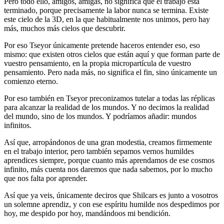
Pero todo ello, amigos, amigas, no significa que el trabajo está
terminado, porque precisamente la labor nunca se termina. Existe
este cielo de la 3D, en la que habitualmente nos unimos, pero hay
más, muchos más cielos que descubrir.
Por eso Tseyor únicamente pretende haceros entender eso, eso
mismo: que existen otros cielos que están aquí y que forman parte de
vuestro pensamiento, en la propia micropartícula de vuestro
pensamiento. Pero nada más, no significa el fin, sino únicamente un
comienzo eterno.
Por eso también en Tseyor preconizamos tutelar a todas las réplicas
para alcanzar la realidad de los mundos. Y no decimos la realidad
del mundo, sino de los mundos. Y podríamos añadir: mundos
infinitos.
Así que, arropándonos de una gran modestia, creamos firmemente
en el trabajo interior, pero también sepamos vernos humildes
aprendices siempre, porque cuanto más aprendamos de ese cosmos
infinito, más cuenta nos daremos que nada sabemos, por lo mucho
que nos falta por aprender.
Así que ya veis, únicamente deciros que Shilcars es junto a vosotros
un solemne aprendiz, y con ese espíritu humilde nos despedimos por
hoy, me despido por hoy, mandándoos mi bendición.