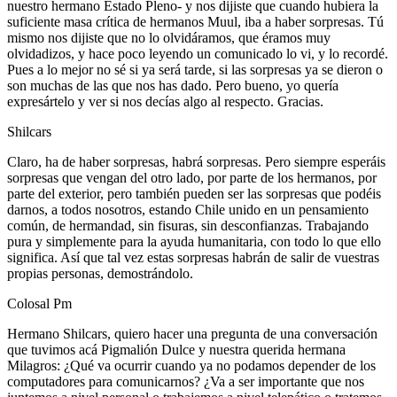
nuestro hermano Estado Pleno- y nos dijiste que cuando hubiera la
suficiente masa crítica de hermanos Muul, iba a haber sorpresas. Tú
mismo nos dijiste que no lo olvidáramos, que éramos muy
olvidadizos, y hace poco leyendo un comunicado lo vi, y lo recordé.
Pues a lo mejor no sé si ya será tarde, si las sorpresas ya se dieron o
son muchas de las que nos has dado. Pero bueno, yo quería
expresártelo y ver si nos decías algo al respecto. Gracias.
Shilcars
Claro, ha de haber sorpresas, habrá sorpresas. Pero siempre esperáis
sorpresas que vengan del otro lado, por parte de los hermanos, por
parte del exterior, pero también pueden ser las sorpresas que podéis
darnos, a todos nosotros, estando Chile unido en un pensamiento
común, de hermandad, sin fisuras, sin desconfianzas. Trabajando
pura y simplemente para la ayuda humanitaria, con todo lo que ello
significa. Así que tal vez estas sorpresas habrán de salir de vuestras
propias personas, demostrándolo.
Colosal Pm
Hermano Shilcars, quiero hacer una pregunta de una conversación
que tuvimos acá Pigmalión Dulce y nuestra querida hermana
Milagros: ¿Qué va ocurrir cuando ya no podamos depender de los
computadores para comunicarnos? ¿Va a ser importante que nos