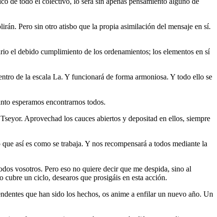
co de todo el colectivo, lo será sin apenas pensamiento alguno de
rán. Pero sin otro atisbo que la propia asimilación del mensaje en sí.
ario el debido cumplimiento de los ordenamientos; los elementos en sí
entro de la escala La. Y funcionará de forma armoniosa. Y todo ello se
tanto esperamos encontrarnos todos.
 Tseyor. Aprovechad los cauces abiertos y depositad en ellos, siempre
o que así es como se trabaja. Y nos recompensará a todos mediante la
odos vosotros. Pero eso no quiere decir que me despida, sino al
cubre un ciclo, desearos que prosigáis en esta acción.
endentes que han sido los hechos, os anime a enfilar un nuevo año. Un