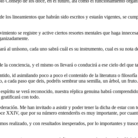
o Consejo de los doce, en el futuro, así como el funcionamiento orgáni
los lineamientos que habrán sido escritos y estarán vigentes, se cumpli
vimiento se registre y active ciertos resortes mentales que haga inneces
rganizadamente.
rá al unísono, cada uno sabrá cuál es su instrumento, cual es su nota d
e la conciencia, y el mismo os llevará o conducirá a ese cielo del que 
ido, id asimilando poco a poco el contenido de la literatura o filosofía
, a cada paso que deis, podréis sembrar una semilla, un árbol, un fruto.
 espíritu se verá reconocido, nuestra réplica genuina habrá comprendid
 gratificará con todo.
ración. Me han invitado a asistir y poder tener la dicha de estar con t
oce XXIV, que por su número entenderéis es muy importante, por cuanto 
os realizado, y con resultados inesperados, por lo importantes y trasc