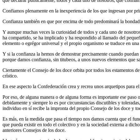
que declarar públicamente, todos y cada uno de nosotros, que confia
Confiamos plenamente en la inexperiencia de los que ingresan por pri
Confianza también en que por encima de todo predominará la bondad, y
Y aunque muchas veces la curiosidad de todos y cada uno de nosotros e
ha compartido, se ha implicado y ha respondido al llamado del pequeño
elemento o egrégor universal y el propio organismo se traduce en una
Y si la confianza la hemos de demostrar precisamente cuando puedan e
porque damos confianza, sin titubeos, a unos nuevos elementos que sab
Ciertamente el Consejo de los doce orbita por todos los estamentos d
crístico.
En ese aspecto la Confederación crea y recrea unos arquetipos para el
Por eso, de alguna manera o de alguna forma es importante ese paso o
debidamente y siempre lo es por circunstancias discutibles y tolerada
individuo en sí recibe la impronta del propio Consejo de los doce y tod
Es más, en la medida que pasa el tiempo nos damos cuenta que el funci
que pueda existir en todo el colectivo y en la sociedad externa a dich
anteriores Consejos de los doce.