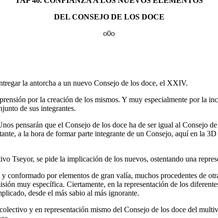
TAP 40. CONFIANZA A LOS NUEVOS ELEMENTOS
DEL CONSEJO DE LOS DOCE
o0o
entregar la antorcha a un nuevo Consejo de los doce, el XXIV.
ensión por la creación de los mismos. Y muy especialmente por la inco
junto de sus integrantes.
Unos pensarán que el Consejo de los doce ha de ser igual al Consejo de 
ante, a la hora de formar parte integrante de un Consejo, aquí en la 3D y
ivo Tseyor, se pide la implicación de los nuevos, ostentando una represe
o y conformado por elementos de gran valía, muchos procedentes de otra
sión muy específica. Ciertamente, en la representación de los diferent
plicado, desde el más sabio al más ignorante.
colectivo y en representación mismo del Consejo de los doce del multiv