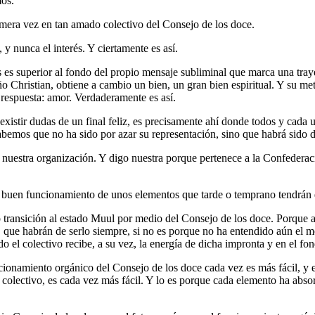
mos.
mera vez en tan amado colectivo del Consejo de los doce.
 nunca el interés. Y ciertamente es así.
s superior al fondo del propio mensaje subliminal que marca una trayec
 Christian, obtiene a cambio un bien, un gran bien espiritual. Y su met
 respuesta: amor. Verdaderamente es así.
xistir dudas de un final feliz, es precisamente ahí donde todos y cad
emos que no ha sido por azar su representación, sino que habrá sido de
e nuestra organización. Y digo nuestra porque pertenece a la Confederac
 buen funcionamiento de unos elementos que tarde o temprano tendrán que
 transición al estado Muul por medio del Consejo de los doce. Porque a
s, que habrán de serlo siempre, si no es porque no ha entendido aún el
o el colectivo recibe, a su vez, la energía de dicha impronta y en el fon
onamiento orgánico del Consejo de los doce cada vez es más fácil, y en
o colectivo, es cada vez más fácil. Y lo es porque cada elemento ha abs