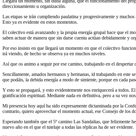
Llegará un momento, sin duda alguna, que el funcionamiento del propi
direccionamiento u organización.
Las etapas se irán cumpliendo paulatina y progresivamente y muchos de 
Esto ya es evidente en estos momentos.
El colectivo está avanzando y la propia energía grupal hace que el mo
saben actuar de manera que sin darse cuenta actúan debidamente y o
Por eso insisto en que llegará un momento en que el colectivo funciona
irá viendo, de hecho se observa ya en muchos niveles.
Así que os animo a seguir por ese camino, trabajando en el despertar d
Sencillamente, amados hermanos y hermanas, id trabajando en este sent
que podáis, la debida energía a modo de simiente, porque en cada paso
Y esto se propagará, y esto evidentemente nos enriquecerá a todos. El
gratificación espiritual. Mediante nada en definitiva, pero a su vez nos
Mi presencia hoy aquí ha sido expresamente dictaminada por la Confede
contrario, quiero aprovechar el momento actual, ese Consejo de los d
Esperando también que el 5º camino Las Sandalias, que felizmente hem
nuevo año en el que el tutelaje a todas las réplicas ha de ser evidente.