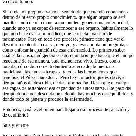
va encontrando.
Sin duda, mi pregunta va en el sentido de que cuando conocemos,
dentro de nuestro propio conocimiento, que algún órgano se está
manifestando de una manera que pudiera generar una enfermedad,
cuando uno ya es capaz de reconocer a ese órgano, habitualmente lo
que uno hace es ir a un médico, que te receta una serie de
tratamientos. Pero en todo este proceso, primero tiene que ver el
descubrimiento de la causa, creo yo, y a eso apunta mi pregunta, a
cómo enfocar la aparición de esta enfermedad. Lo primero saber
cuál es la causa, qué genera ese desequilibrio que hace que el cuerpo
reaccione de esa manera, para mantenerse vivo. Luego, cómo
tratarla, cómo dar con el tratamiento adecuado, la medicina
tradicional, las nuevas terapias, y todas las herramientas que
tenemos: el Púlsar Sanador… Pero hay un factor que es clave, el
tiempo, años de descuido, de desinformación. Hasta que el cuerpo
sea capaz de restablecer esa capacidad de autosanarse. Ese paso del
tiempo donde nos descuidamos, donde hay muchos desequilibrios, y
donde todo se genera y produce la enfermedad.
Entonces, ¿cuál es el orden para llegar a ese proceso de sanación y
de equilibrio?
Sala y Puente
Hola de nuevo. Nos hemos caído, y Melcor ya se ha despedido.