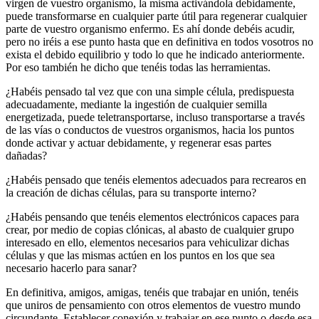
virgen de vuestro organismo, la misma activándola debidamente,
puede transformarse en cualquier parte útil para regenerar cualquier
parte de vuestro organismo enfermo. Es ahí donde debéis acudir,
pero no iréis a ese punto hasta que en definitiva en todos vosotros no
exista el debido equilibrio y todo lo que he indicado anteriormente.
Por eso también he dicho que tenéis todas las herramientas.
¿Habéis pensado tal vez que con una simple célula, predispuesta
adecuadamente, mediante la ingestión de cualquier semilla
energetizada, puede teletransportarse, incluso transportarse a través
de las vías o conductos de vuestros organismos, hacia los puntos
donde activar y actuar debidamente, y regenerar esas partes
dañadas?
¿Habéis pensado que tenéis elementos adecuados para recrearos en
la creación de dichas células, para su transporte interno?
¿Habéis pensando que tenéis elementos electrónicos capaces para
crear, por medio de copias clónicas, al abasto de cualquier grupo
interesado en ello, elementos necesarios para vehiculizar dichas
células y que las mismas actúen en los puntos en los que sea
necesario hacerlo para sanar?
En definitiva, amigos, amigas, tenéis que trabajar en unión, tenéis
que uniros de pensamiento con otros elementos de vuestro mundo
circundante. Establecer conexión y trabajar en ese punto o desde esa