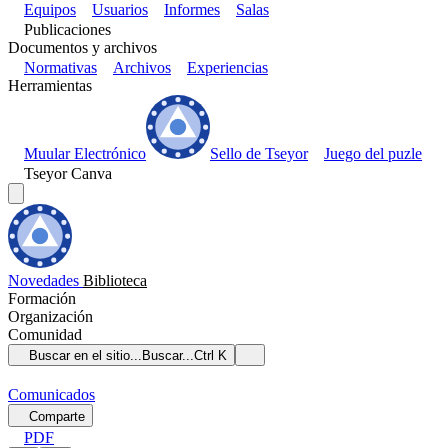
Equipos
Usuarios
Informes
Salas
Publicaciones
Documentos y archivos
Normativas
Archivos
Experiencias
Herramientas
Muular Electrónico
Sello de Tseyor
Juego del puzle
Tseyor Canva
Novedades
Biblioteca
Formación
Organización
Comunidad
Buscar en el sitio...
Buscar...
Ctrl K
Comunicados
Comparte
PDF