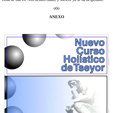
o0o
ANEXO