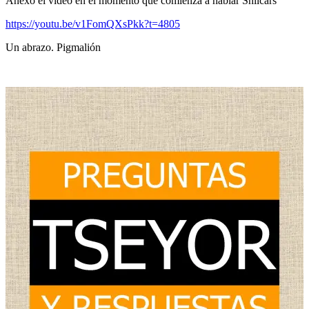
Anexo el vídeo en el momento que comienza a hablar Shilcars
https://youtu.be/v1FomQXsPkk?t=4805
Un abrazo. Pigmalión