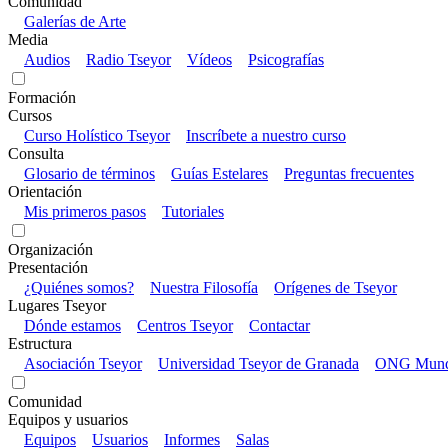
Comunidad
Galerías de Arte
Media
Audios
Radio Tseyor
Vídeos
Psicografías
Formación
Cursos
Curso Holístico Tseyor
Inscríbete a nuestro curso
Consulta
Glosario de términos
Guías Estelares
Preguntas frecuentes
Orientación
Mis primeros pasos
Tutoriales
Organización
Presentación
¿Quiénes somos?
Nuestra Filosofía
Orígenes de Tseyor
Lugares Tseyor
Dónde estamos
Centros Tseyor
Contactar
Estructura
Asociación Tseyor
Universidad Tseyor de Granada
ONG Mundo
Comunidad
Equipos y usuarios
Equipos
Usuarios
Informes
Salas