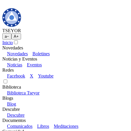
TSEYOR
a
−
A
+
Inicio
Novedades
Novedades
Boletines
Noticias y Eventos
Noticias
Eventos
Redes
Facebook
X
Youtube
Biblioteca
Biblioteca Tseyor
Blogs
Blog
Descubre
Descubre
Documentos
Comunicados
Libros
Meditaciones