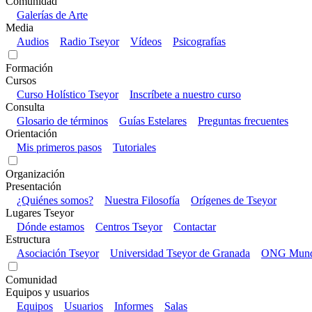
Comunidad
Galerías de Arte
Media
Audios
Radio Tseyor
Vídeos
Psicografías
Formación
Cursos
Curso Holístico Tseyor
Inscríbete a nuestro curso
Consulta
Glosario de términos
Guías Estelares
Preguntas frecuentes
Orientación
Mis primeros pasos
Tutoriales
Organización
Presentación
¿Quiénes somos?
Nuestra Filosofía
Orígenes de Tseyor
Lugares Tseyor
Dónde estamos
Centros Tseyor
Contactar
Estructura
Asociación Tseyor
Universidad Tseyor de Granada
ONG Mundo
Comunidad
Equipos y usuarios
Equipos
Usuarios
Informes
Salas