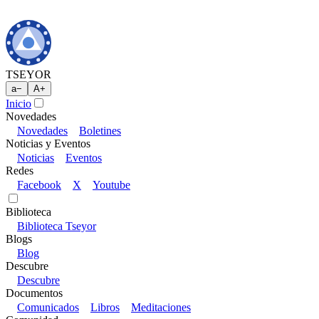
TSEYOR
a
−
A
+
Inicio
Novedades
Novedades
Boletines
Noticias y Eventos
Noticias
Eventos
Redes
Facebook
X
Youtube
Biblioteca
Biblioteca Tseyor
Blogs
Blog
Descubre
Descubre
Documentos
Comunicados
Libros
Meditaciones