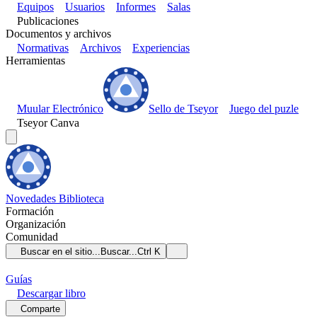
Equipos
Usuarios
Informes
Salas
Publicaciones
Documentos y archivos
Normativas
Archivos
Experiencias
Herramientas
Muular Electrónico
Sello de Tseyor
Juego del puzle
Tseyor Canva
Novedades
Biblioteca
Formación
Organización
Comunidad
Buscar en el sitio...
Buscar...
Ctrl K
Guías
Descargar
libro
Comparte