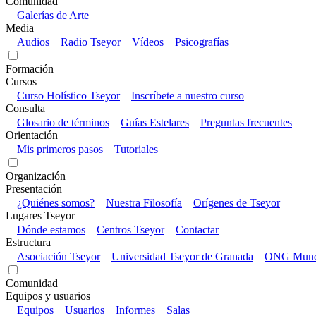
Comunidad
Galerías de Arte
Media
Audios
Radio Tseyor
Vídeos
Psicografías
Formación
Cursos
Curso Holístico Tseyor
Inscríbete a nuestro curso
Consulta
Glosario de términos
Guías Estelares
Preguntas frecuentes
Orientación
Mis primeros pasos
Tutoriales
Organización
Presentación
¿Quiénes somos?
Nuestra Filosofía
Orígenes de Tseyor
Lugares Tseyor
Dónde estamos
Centros Tseyor
Contactar
Estructura
Asociación Tseyor
Universidad Tseyor de Granada
ONG Mundo
Comunidad
Equipos y usuarios
Equipos
Usuarios
Informes
Salas