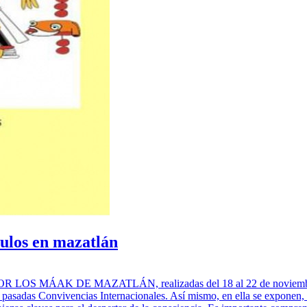
ulos en mazatlán
OS MÁAK DE MAZATLÁN, realizadas del 18 al 22 de noviembre del
asadas Convivencias Internacionales. Así mismo, en ella se exponen, 