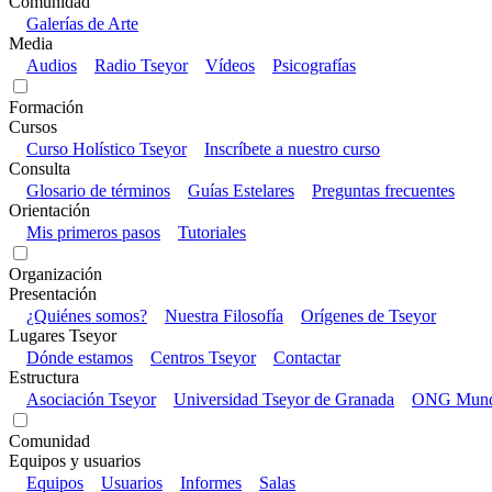
Comunidad
Galerías de Arte
Media
Audios
Radio Tseyor
Vídeos
Psicografías
Formación
Cursos
Curso Holístico Tseyor
Inscríbete a nuestro curso
Consulta
Glosario de términos
Guías Estelares
Preguntas frecuentes
Orientación
Mis primeros pasos
Tutoriales
Organización
Presentación
¿Quiénes somos?
Nuestra Filosofía
Orígenes de Tseyor
Lugares Tseyor
Dónde estamos
Centros Tseyor
Contactar
Estructura
Asociación Tseyor
Universidad Tseyor de Granada
ONG Mundo
Comunidad
Equipos y usuarios
Equipos
Usuarios
Informes
Salas