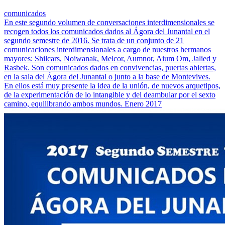
comunicados
En este segundo volumen de conversaciones interdimensionales se
recogen todos los comunicados dados al Ágora del Junantal en el
segundo semestre de 2016. Se trata de un conjunto de 21
comunicaciones interdimensionales a cargo de nuestros hermanos
mayores: Shilcars, Noiwanak, Melcor, Aumnor, Aium Om, Jalied y
Rasbek. Son comunicados dados en convivencias, puertas abiertas,
en la sala del Ágora del Junantal o junto a la base de Montevives.
En ellos está muy presente la idea de la unión, de nuevos arquetipos,
de la experimentación de lo intangible y del deambular por el sexto
camino, equilibrando ambos mundos. Enero 2017