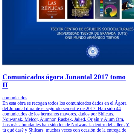
Comunicados ágora Junantal 2017 tomo
II
comunicados
En esta obra se recogen todos los comunicados dados en el Ágora
del Junantal durante el segundo semestre de 2017. Han sido 44
comunicados de los hermanos mayores, dados por Shilcars,
Noiwanak, Melcor, Aumnor, Rasbek, Jalied, Orjaín y Aium Om.
Los más abundantes han sido los de Noiwanak, dentro del taller ¿Y
tú qué das? y Shilcars, muchas veces con ocasión de la entrega de